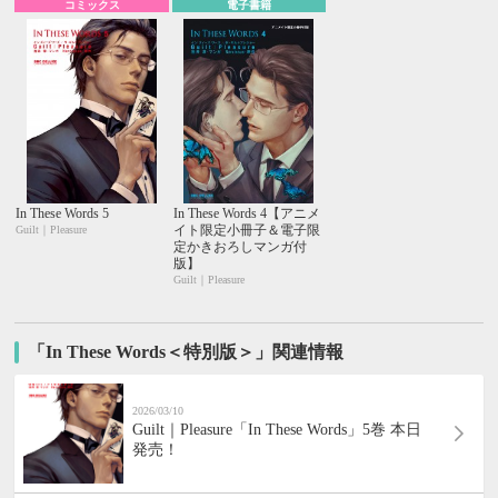
コミックス
電子書籍
In These Words 5
In These Words 4【アニメ
イト限定小冊子＆電子限
Guilt｜Pleasure
定かきおろしマンガ付
版】
Guilt｜Pleasure
「In These Words＜特別版＞」関連情報
2026/03/10
Guilt｜Pleasure「In These Words」5巻 本日
発売！