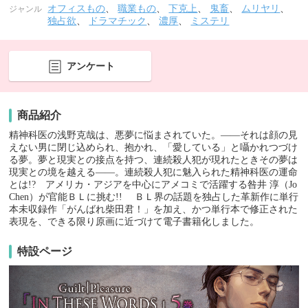
オフィスもの
、
職業もの
、
下克上
、
鬼畜
、
ムリヤリ
、
ジャンル
独占欲
、
ドラマチック
、
濃厚
、
ミステリ
アンケート
商品紹介
精神科医の浅野克哉は、悪夢に悩まされていた。――それは顔の見
えない男に閉じ込められ、抱かれ、「愛している」と囁かれつづけ
る夢。夢と現実との接点を持つ、連続殺人犯が現れたときその夢は
現実との境を越える――。連続殺人犯に魅入られた精神科医の運命
とは!? アメリカ・アジアを中心にアメコミで活躍する咎井 淳（Jo
Chen）が官能ＢＬに挑む!! ＢＬ界の話題を独占した革新作に単行
本未収録作「がんばれ柴田君！」を加え、かつ単行本で修正された
表現を、できる限り原画に近づけて電子書籍化しました。
特設ページ