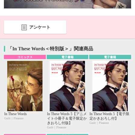
アンケート
「In These Words＜特別版＞」関連商品
コミックス
電子書籍
電子書籍
In These Words
In These Words 5【アニメ
In These Words 5【電子限
イト小冊子＆電子限定か
定かきおろし付】
Guilt｜Pleasure
きおろし付版】
Guilt｜Pleasure
Guilt｜Pleasure