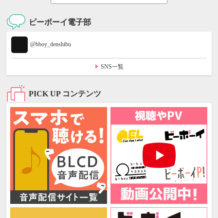
ビーボーイ電子部
@bboy_denshibu
SNS一覧
PICK UP コンテンツ