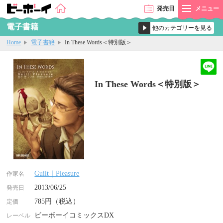
発売
日
メニュー
電子書籍
Home
電子書籍
In These Words＜特別版＞
In These Words＜特別版＞
Guilt｜Pleasure
作家名
2013/06/25
発売日
785円（税込）
定価
ビーボーイコミックスDX
レーベル