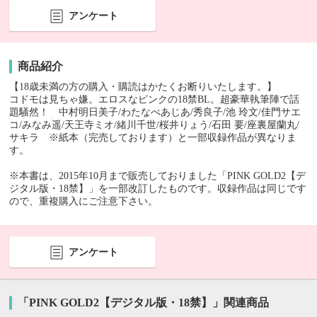
アンケート
商品紹介
【18歳未満の方の購入・購読はかたくお断りいたします。】
コドモは見ちゃ嫌。エロスなピンクの18禁BL。超豪華執筆陣で話
題騒然！ 中村明日美子/わたなべあじあ/秀良子/池 玲文/佳門サエ
コ/みなみ遥/天王寺ミオ/緒川千世/桜井りょう/石田 要/座裏屋蘭丸/
サキラ ※紙本（完売しております）と一部収録作品が異なりま
す。
※本書は、2015年10月まで販売しておりました「PINK GOLD2【デ
ジタル版・18禁】」を一部改訂したものです。収録作品は同じです
ので、重複購入にご注意下さい。
アンケート
「PINK GOLD2【デジタル版・18禁】」関連商品