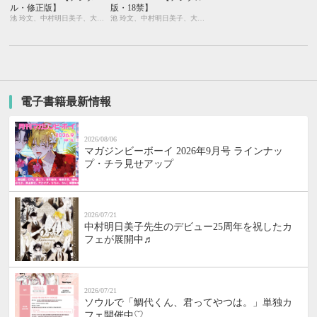
ル・修正版】
版・18禁】
池 玲文、中村明日美子、大和名瀬、みなみ遥、藤崎こう、御景 椿、石田 要、せら、ひなこ、座裏屋蘭丸、相葉キョウコ、柊みずか、灰崎めじろ、本仁 戻
池 玲文、中村明日美子、大和名瀬、みなみ遥、藤崎こう、御景 椿、石田 要、せら、ひなこ、座裏屋蘭丸、相葉キョウコ、柊みずか、灰崎めじろ、本仁 戻
電子書籍最新情報
2026/08/06
マガジンビーボーイ 2026年9月号 ラインナッ
プ・チラ見せアップ
2026/07/21
中村明日美子先生のデビュー25周年を祝したカ
フェが展開中♬
2026/07/21
ソウルで「鯛代くん、君ってやつは。」単独カ
フェ開催中♡