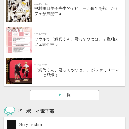
2026/07/21
中村明日美子先生のデビュー25周年を祝したカ
フェが展開中♬
2026/07/21
ソウルで「鯛代くん、君ってやつは。」単独カ
フェ開催中♡
2026/07/21
「鯛代くん、君ってやつは。」がファミリーマ
ートに登場！
一覧
ビーボーイ電子部
@bboy_denshibu