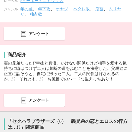
eビーボーイコミックス
レーベル
年の差
、
年下攻
、
オヤジ
、
ヘタレ攻
、
鬼畜
、
ムリヤ
ジャンル
リ
、
独占欲
アンケート
商品紹介
実の兄弟だった!?幸雄と真澄。いけない関係だけど相手を愛する気
持ちに嘘はつけず二人は禁断の道を歩むことを決意した。父親達に
正直に話そうと、自宅に帰った二人。二人の関係は許されるの
か…!? それとも…!? お風呂でのハードな生えっちあり!!
アンケート
「セクハラブラザーズ（6） 義兄弟の恋とエロスの行方
は…!?」関連商品