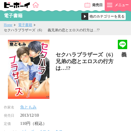
発売
日
メニュー
電子書籍
Home
電子書籍
セクハラブラザーズ（6） 義兄弟の恋とエロスの行方は…!?
セクハラブラザーズ（6） 義
兄弟の恋とエロスの行方
は…!?
魚ともみ
作家名
2013/12/10
発売日
110円（税込）
定価