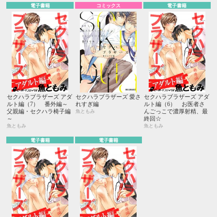
電子書籍
コミックス
電子書籍
セクハラブラザーズ アダ
セクハラブラザーズ 愛さ
セクハラブラザーズ アダ
ルト編（7） 番外編～
れすぎ編
ルト編（6） お医者さ
父親編・セクハラ椅子編
んごっこで濃厚射精、最
魚ともみ
～
終回☆
魚ともみ
魚ともみ
電子書籍
電子書籍