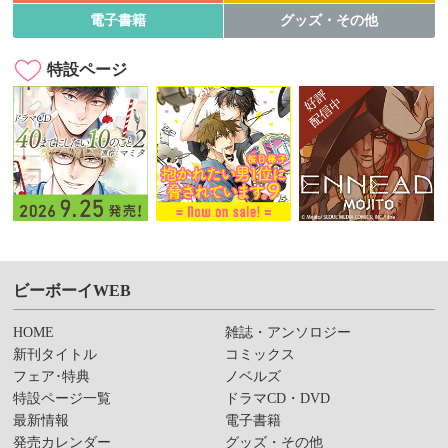
電子書籍
グッズ・その他
特設ページ
ビーボーイWEB
HOME
雑誌・アンソロジー
新刊タイトル
コミックス
フェア･特典
ノベルズ
特設ページ一覧
ドラマCD・DVD
最新情報
電子書籍
発売カレンダー
グッズ・その他