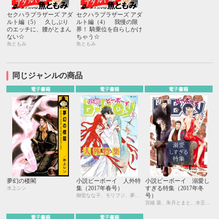
セクハラブラザーズ アダ
セクハラブラザーズ アダ
ルト編（5） 久しぶり
ルト編（4） 我慢の限
のエッチに、腰がとまん
界！ 騎乗位を自らしかけ
ない☆
ちゃう☆
魚ともみ
魚ともみ
同じジャンルの商品
電子書籍
電子書籍
電子書籍
夢幻の楼閣
小説ビーボーイ 人外特
小説ビーボーイ 溺愛し
集（2017年春号）
すぎる特集（2017年冬
水上シン
号）
御堂なな子、モリフジ、夢乃咲実、佐々木久美子、飯田実樹、宇喜田紅、周防佑未、水壬楓子、しおべり由生、松梶もとや、加東セツコ、桑原水菜、葛西リカコ、あじみね朔生、永井三郎、林 マキ、ひたき、aso、二駒レイム、福嶋ユッカ、水瀬結月
宮緒 葵、朱月とまと、水壬楓子、しおべり由生、吉田ナツ、森原八鹿、彩寧一叶、高世ナオキ、遠野春日、円陣闇丸、東野ゆき、園千代子、東野 海、林 マキ、永井三郎、福嶋ユッカ、モリフジ、黒田 屑、ゆうき
電子書籍
電子書籍