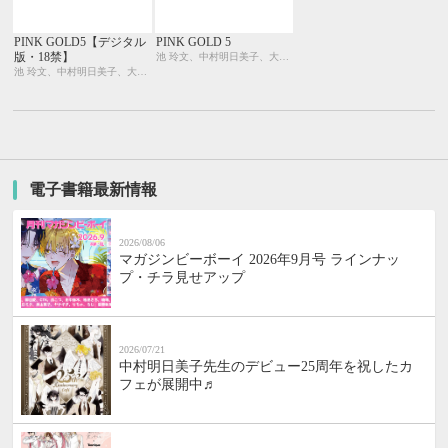
PINK GOLD5【デジタル
PINK GOLD 5
版・18禁】
池 玲文、中村明日美子、大和名瀬、みなみ遥、藤崎こう、御景 椿、石田 要、せら、ひなこ、座裏屋蘭丸、相葉キョウコ、柊みずか、灰崎めじろ、本仁 戻
池 玲文、中村明日美子、大和名瀬、みなみ遥、藤崎こう、御景 椿、石田 要、せら、ひなこ、座裏屋蘭丸、相葉キョウコ、柊みずか、灰崎めじろ、本仁 戻
電子書籍最新情報
2026/08/06
マガジンビーボーイ 2026年9月号 ラインナッ
プ・チラ見せアップ
2026/07/21
中村明日美子先生のデビュー25周年を祝したカ
フェが展開中♬