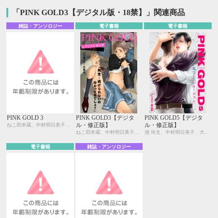
「PINK GOLD3【デジタル版・18禁】」関連商品
雑誌・アンソロジー
電子書籍
電子書籍
PINK GOLD 3
PINK GOLD3【デジタ
PINK GOLD5【デジタ
ル・修正版】
ル・修正版】
ねこ田米蔵、中村明日美子、高久尚子、池 玲文、佳門サエコ、せら、環 レン、はらだ、剃嶋 章、座裏屋蘭丸、武若丸、七瀬はし、yoshi
ねこ田米蔵、中村明日美子、高久尚子、池 玲文、佳門サエコ、せら、環 レン、はらだ、剃嶋 章、座裏屋蘭丸、武若丸、七瀬はし、yoshi
池 玲文、中村明日美子、大和名瀬、みなみ遥、藤崎こう、御景 椿、石田 要、せら、ひなこ、座裏屋蘭丸、相葉キョウコ、柊みずか、灰崎めじろ、本仁 戻
電子書籍
雑誌・アンソロジー