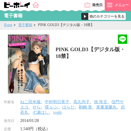
発売
日
メニュー
電子書籍
Home
電子書籍
PINK GOLD3【デジタル版・18禁】
PINK GOLD3【デジタル版・
18禁】
ねこ田米蔵
、
中村明日美子
、
高久尚子
、
池 玲文
、
佳門サ
作家名
エコ
、
せら
、
環 レン
、
はらだ
、
剃嶋 章
、
座裏屋蘭丸
、
武
若丸
、
七瀬はし
、
yoshi
2014/01/28
発売日
1,540円（税込）
定価