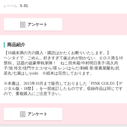
X-BL
レーベル
アンケート
商品紹介
【18歳未満の方の購入・購読はかたくお断りいたします。】
ヘンタイで…ごめん。好きすぎて歯止めが効かない、エロス滴る18
禁BL。話題の超豪華執筆陣！ ねこ田米蔵/中村明日美子/高久尚
子/池 玲文/佳門サエコ/せら/環 レン/はらだ/剃嶋 章/座裏屋蘭丸/武
若丸/七瀬はし/yoshi ※紙本は完売しております。
※本書は、2015年10月まで販売しておりました「PINK GOLD3【デ
ジタル版・18禁】」を一部改訂したものです。収録作品は同じです
ので、重複購入にご注意下さい。
アンケート