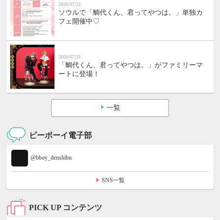
2026/07/21
ソウルで「鯛代くん、君ってやつは。」単独カ
フェ開催中♡
2026/07/21
「鯛代くん、君ってやつは。」がファミリーマ
ートに登場！
一覧
ビーボーイ電子部
@bboy_denshibu
SNS一覧
PICK UP コンテンツ