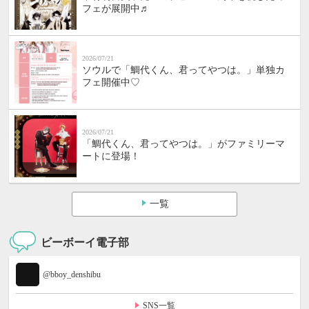
フェが展開中♬
2026/07/21
ソウルで「鯛代くん、君ってやつは。」単独カ
フェ開催中♡
2026/07/21
「鯛代くん、君ってやつは。」がファミリーマ
ートに登場！
一覧
ビーボーイ電子部
@bboy_denshibu
SNS一覧