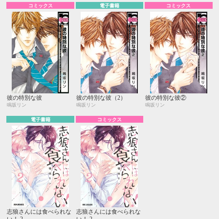
コミックス
電子書籍
コミックス
彼の特別な彼
彼の特別な彼（2）
彼の特別な彼②
鳴坂リン
鳴坂リン
鳴坂リン
電子書籍
コミックス
志狼さんには食べられな
志狼さんには食べられな
い！ 2
い！ 2