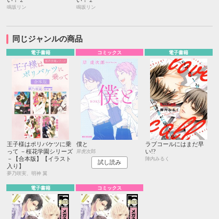
鳴坂リン
鳴坂リン
同じジャンルの商品
電子書籍
コミックス
電子書籍
王子様はポリバケツに乗
僕と
ラブコールにはまだ早
って －桜花学園シリーズ
い!?
岸虎次郎
－【合本版】【イラスト
陣内みるく
試し読み
入り】
夢乃咲実、明神 翼
電子書籍
コミックス