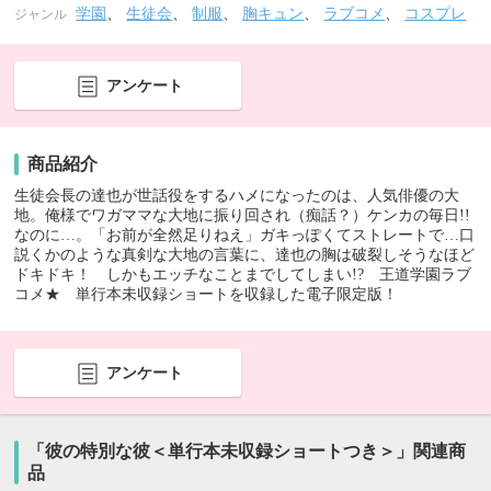
学園
、
生徒会
、
制服
、
胸キュン
、
ラブコメ
、
コスプレ
ジャンル
アンケート
商品紹介
生徒会長の達也が世話役をするハメになったのは、人気俳優の大
地。俺様でワガママな大地に振り回され（痴話？）ケンカの毎日!!
なのに…。「お前が全然足りねえ」ガキっぽくてストレートで…口
説くかのような真剣な大地の言葉に、達也の胸は破裂しそうなほど
ドキドキ！ しかもエッチなことまでしてしまい!? 王道学園ラブ
コメ★ 単行本未収録ショートを収録した電子限定版！
アンケート
「彼の特別な彼＜単行本未収録ショートつき＞」関連商
品