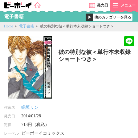
発売
日
メニュー
電子書籍
Home
電子書籍
彼の特別な彼＜単行本未収録ショートつき＞
彼の特別な彼＜単行本未収録
ショートつき＞
鳴坂リン
作家名
2014/01/28
発売日
713円（税込）
定価
ビーボーイコミックス
レーベル