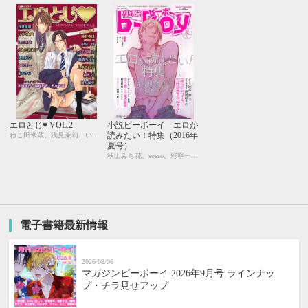
エロとじ♥ VOL.2
小説ビーボーイ エロが
読みたい！特集（2016年
ねこ田米蔵、浅見茉莉、いとう由貴、桂生青依、川唯東子、かわい有美子、国枝彩香、愁堂れな、高尾理一、玉木ゆら、遠野春日、中原一也、花郎藤子、藤森ちひろ、ふゆの仁子、みなみ遥、夜光 花、夢乃咲実、小山田あみ、一馬友巳、北上れん、草間さかえ、佐々木久美子、実相寺紫子、巴 里、直野儚羅、町屋はとこ、松本テマリ、南月ゆう、みろくことこ、本仁 戻、わたなべあじあ、円陣闇丸
夏号）
秋山みち花、sosso、彩寧一叶、キツヲ、はるの紗帆、月輝、飯田実樹、ひたき、水壬楓子、しおべり由生、比奈咲カオル、中森、あさぎり夕、剣 解、佐倉井シオ、白崎小夜、林 マキ、永井三郎、あじみね朔生、座裏屋蘭丸、高世ナオキ、宇良ままじ、園千代子
電子書籍最新情報
2026/08/06
マガジンビーボーイ 2026年9月号 ラインナッ
プ・チラ見せアップ