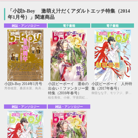
「小説b-Boy 激萌え汁だくアダルトエッチ特集（2014
年1月号）」関連商品
雑誌・アンソロジー
電子書籍
電子書籍
小説b-Boy 2014年1月号
小説ビーボーイ 運命の
小説ビーボーイ 人外特
出会い！ファンタジー愛
集（2017年春号）
秀香穂里、桑原水菜、鳥舟あや、小禄、葛西リカコ、六城ポコ
特集（2016年春号）
御堂なな子、モリフジ、夢乃咲実、佐々木久美子、飯田実樹、宇喜田紅、周防佑未、水壬楓子、しおべり由生、松梶もとや、加東セツコ、桑原水菜、葛西リカコ、あじみね朔生、永井三郎、林 マキ、ひたき、aso、二駒レイム、福嶋ユッカ、水瀬結月
桂生青依、小禄、宇喜田紅、古藤嗣己、水壬楓子、しおべり由生、桑原水菜、宇良ままじ、鈴木あみ、六芦かえで、彩寧一叶、キツヲ、瑞原ザクロ、永井三郎、円陣闇丸、園千代子、七瀬はし、ニユ、sosso、水瀬結月
雑誌・アンソロジー
雑誌・アンソロジー