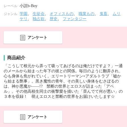
小説b-Boy
レーベル
学園
、
生徒会
、
オフィスもの
、
職業もの
、
鬼畜
、
ムリ
ジャンル
ヤリ
、
独占欲
、
歴史
、
ファンタジー
アンケート
商品紹介
「こうして根元から弄って吸ってあげるのは俺だけですよ？」一通
のメールから始まった年下の彼との関係。毎日のように翻弄され、
心も身体も焦がれていく。エリートリーマン×アダルトラブ「嘘か
ら始まる艶事」。黒き魔性の青年、その美しい身体をむさぼるの
は、神か悪魔か――!? 禁断の世界とエロスが詰まった「アベ
ル」。その他高校生同士の衝撃愛を描いた「歪んでて何が悪い」の
３本を収録！ 萌えエロスと禁断の世界をお届けいたします☆
アンケート