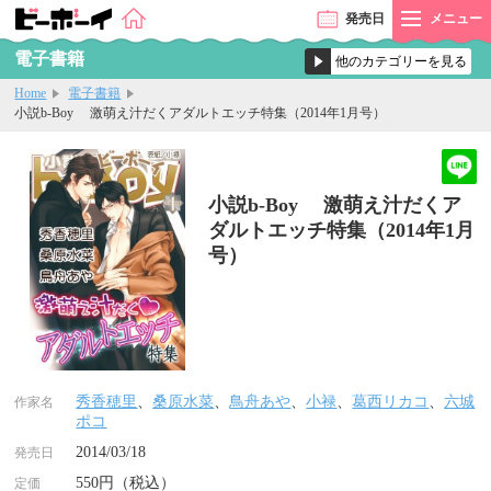
発売
日
メニュー
電子書籍
Home
電子書籍
小説b-Boy 激萌え汁だくアダルトエッチ特集（2014年1月号）
小説b-Boy 激萌え汁だくア
ダルトエッチ特集（2014年1月
号）
秀香穂里
、
桑原水菜
、
鳥舟あや
、
小禄
、
葛西リカコ
、
六城
作家名
ポコ
2014/03/18
発売日
550円（税込）
定価