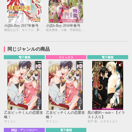
小説b-Boy 2017年春号
小説b-Boy 2016年春号
御堂なな子、モリフジ、夢乃咲実、佐々木久美子、飯田実樹、宇喜田紅、周防佑未、水壬楓子、しおべり由生、松梶もとや、加東セツコ、桑原水菜、葛西リカコ、あじみね朔生、永井三郎、林 マキ、ひたき、aso、二駒レイム、福嶋ユッカ、水瀬結月
桂生青依、小禄、宇喜田紅、古藤嗣己、水壬楓子、しおべり由生、桑原水菜、宇良ままじ、鈴木あみ、六芦かえで、彩寧一叶、キツヲ、瑞原ザクロ、永井三郎、円陣闇丸、園千代子、七瀬はし、ニユ、sosso、水瀬結月
同じジャンルの商品
電子書籍
コミックス
電子書籍
乙女ビッチくんの恋愛攻
乙女ビッチくんの恋愛攻
黒の蜜約～noir～【イラ
略！
略！
スト入り】
サトニシ
サトニシ
水戸 泉、ムラカミユイ
雑誌・アンソロジー
電子書籍