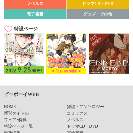
ノベルズ
ドラマCD・DVD
電子書籍
グッズ・その他
特設ページ
ビーボーイWEB
HOME
雑誌・アンソロジー
新刊タイトル
コミックス
フェア･特典
ノベルズ
特設ページ一覧
ドラマCD・DVD
最新情報
電子書籍