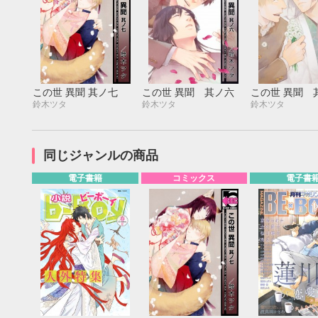
この世 異聞 其ノ七
この世 異聞 其ノ六
この世 異聞 
鈴木ツタ
鈴木ツタ
鈴木ツタ
同じジャンルの商品
電子書籍
コミックス
電子書
9月
SUN
MON
TUE
WED
THU
FRI
SAT
SUN
MON
TUE
1
2
3
4
5
6
7
8
9
10
11
12
4
5
6
13
14
15
16
17
18
19
11
12
13