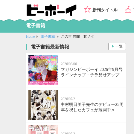
新刊タイトル
電子書籍
Home
電子書籍
この世 異聞 其ノ七
電子書籍最新情報
一覧
2026/08/06
マガジンビーボーイ 2026年9月号
ラインナップ・チラ見せアップ
2026/07/21
中村明日美子先生のデビュー25周
年を祝したカフェが展開中♬