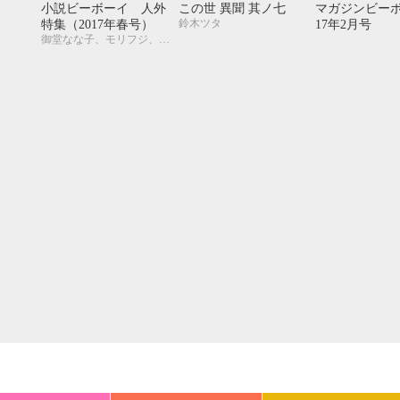
20
21
22
23
24
25
26
18
19
20
小説ビーボーイ 人外
この世 異聞 其ノ七
マガジンビーボ
鈴木ツタ
特集（2017年春号）
17年2月号
27
28
29
30
25
26
27
御堂なな子、モリフジ、夢乃咲実、佐々木久美子、飯田実樹、宇喜田紅、周防佑未、水壬楓子、しおべり由生、松梶もとや、加東セツコ、桑原水菜、葛西リカコ、あじみね朔生、永井三郎、林 マキ、ひたき、aso、二駒レイム、福嶋ユッカ、水瀬結月