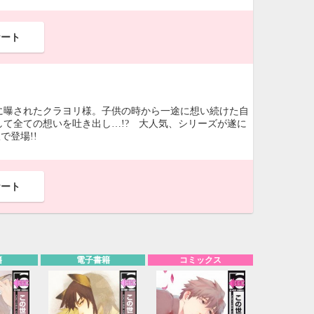
ケート
に曝されたクラヨリ様。子供の時から一途に想い続けた自
て全ての想いを吐き出し…!? 大人気、シリーズが遂に
で登場!!
ケート
籍
電子書籍
コミックス