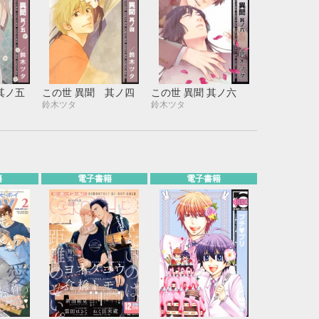
其ノ五
この世 異聞 其ノ四
この世 異聞 其ノ六
鈴木ツタ
鈴木ツタ
籍
電子書籍
電子書籍
10月
WED
THU
FRI
SAT
1
2
3
7
8
9
10
14
15
16
17