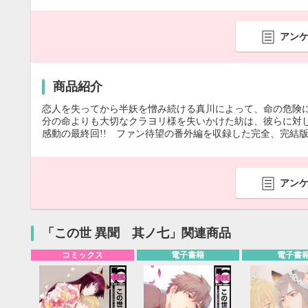
アン
商品紹介
恋人を失ってから半妖を憎み続ける真川によって、命の危険
分の命よりも大切なクラヨリ様を失いかけた紡は、彼らに対し
感動の最終回!! ファン待望の番外編を収録した完全、完結版
アン
「この世 異聞 其ノ七」関連商品
コミックス
電子書籍
電子書