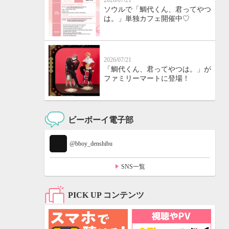
2026/07/21
ソウルで「鯛代くん、君ってやつ
は。」単独カフェ開催中♡
2026/07/21
「鯛代くん、君ってやつは。」が
ファミリーマートに登場！
ビーボーイ電子部
@bboy_denshibu
SNS一覧
PICK UP コンテンツ