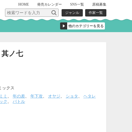
HOME
発売
カレンダー
SNS一覧
原稿募集
ジャンル
作家一覧
 其ノ七
ミックス
ミミ
、
年の差
、
年下攻
、
オヤジ
、
ショタ
、
ヘタレ
ック
、
バトル