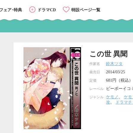
フェア･特典
ドラマCD
特設ページ一覧
この世 異聞
鈴木ツタ
作家名
2014/03/25
発売日
681円（税込）
定価
ビーボーイコ
レーベル
ケモノ
、
ケモ
ジャンル
攻
、
ドラマチ