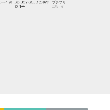
21
22
23
24
ーイ 20
BE･BOY GOLD 2016年
プチプリ
三島一彦
12月号
28
29
30
31