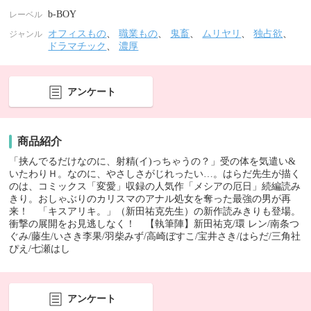
b-BOY
レーベル
オフィスもの
、
職業もの
、
鬼畜
、
ムリヤリ
、
独占欲
、
ジャンル
ドラマチック
、
濃厚
アンケート
商品紹介
「挟んでるだけなのに、射精(イ)っちゃうの？」受の体を気遣い&
いたわりＨ。なのに、やさしさがじれったい…。はらだ先生が描く
のは、コミックス「変愛」収録の人気作「メシアの厄日」続編読み
きり。おしゃぶりのカリスマのアナル処女を奪った最強の男が再
来！ 「キスアリキ。」（新田祐克先生）の新作読みきりも登場。
衝撃の展開をお見逃しなく！ 【執筆陣】新田祐克/環 レン/南条つ
ぐみ/藤生/いさき李果/羽柴みず/高崎ぼすこ/宝井さき/はらだ/三角社
ぴえ/七瀬はし
アンケート