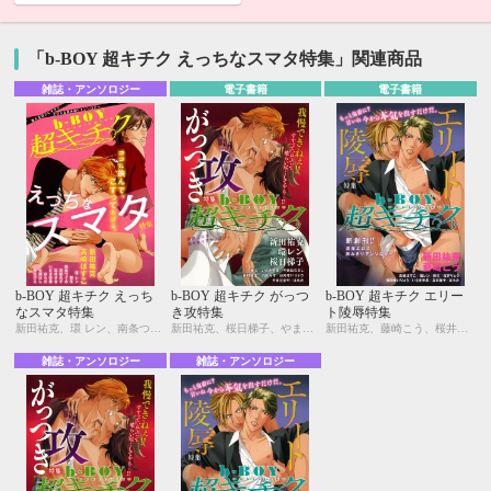
「b-BOY 超キチク えっちなスマタ特集」関連商品
雑誌・アンソロジー
電子書籍
電子書籍
b-BOY 超キチク えっち
b-BOY 超キチク がっつ
b-BOY 超キチク エリー
なスマタ特集
き攻特集
ト陵辱特集
新田祐克、環 レン、南条つぐみ、藤生、いさき李果、羽柴みず、高崎ぼすこ、宝井さき、はらだ、三角社ぴえ、七瀬はし
新田祐克、桜日梯子、やまねむさし、環 レン、いさき李果、羽柴みず、日向せいりょう、藤村綾生、やまだまや、はらだ、藤生
新田祐克、藤崎こう、桜井りょう、環 レン、高崎ぼすこ、日向せいりょう、藤生、桜日梯子、いさき李果、はらだ
雑誌・アンソロジー
雑誌・アンソロジー