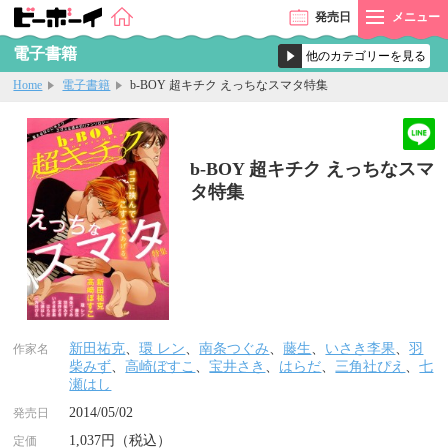
発売
日
メニュー
電子書籍
Home
電子書籍
b-BOY 超キチク えっちなスマタ特集
b-BOY 超キチク えっちなスマ
タ特集
新田祐克
、
環 レン
、
南条つぐみ
、
藤生
、
いさき李果
、
羽
作家名
柴みず
、
高崎ぼすこ
、
宝井さき
、
はらだ
、
三角社ぴえ
、
七
瀬はし
2014/05/02
発売日
1,037円（税込）
定価