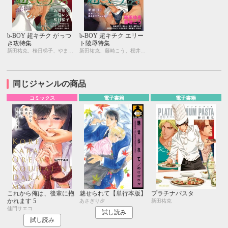
b-BOY 超キチク がっつ
b-BOY 超キチク エリー
き攻特集
ト陵辱特集
新田祐克、桜日梯子、やまねむさし、環 レン、いさき李果、羽柴みず、日向せいりょう、藤村綾生、やまだまや、はらだ、藤生
新田祐克、藤崎こう、桜井りょう、環 レン、高崎ぼすこ、日向せいりょう、藤生、桜日梯子、いさき李果、はらだ
同じジャンルの商品
コミックス
電子書籍
電子書籍
これから俺は、後輩に抱
魅せられて【単行本版】
プラチナパスタ
かれます 5
あさぎり夕
新田祐克
佳門サエコ
試し読み
試し読み