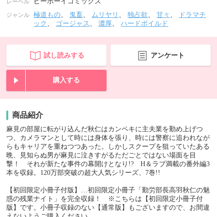
ビーボーイコミックス
レーベル
極道もの
、
鬼畜
、
ムリヤリ
、
独占欲
、
甘々
、
ドラマチ
ジャンル
ック
、
ゴージャス
、
濃厚
、
ハードボイルド
試し読みする
アンケート
購入する
商品紹介
麻見の部屋に転がり込んだ秋仁はカンペキに主夫業を勤め上げつ
つ、カメラマンとして時には身体を張り、時には警察に追われなが
らもキャリアを重ねつつあった。しかしスクープを狙っていたある
晩、見知らぬ男が麻見に泣きすがるただごとではない場面を目
撃！ それが新たな事件の幕開けとなり!? H＆ラブ満載の番外編3
本を収録。120万部突破の超大人気シリーズ、7巻!!
【初回限定小冊子付版】…初回限定小冊子「勤労部長高羽秋仁の魅
惑の残業ナイト」を完全収録！ ※こちらは【初回限定小冊子付
版】です。小冊子収録のない【通常版】もございますので、お間違
えないようご購入ください。