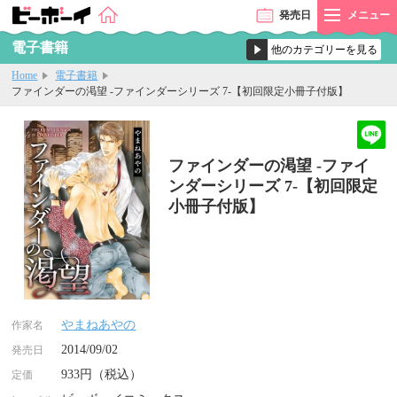
発売
日
メニュー
電子書籍
Home
電子書籍
ファインダーの渇望 -ファインダーシリーズ 7-【初回限定小冊子付版】
ファインダーの渇望 -ファイ
ンダーシリーズ 7-【初回限定
小冊子付版】
やまねあやの
作家名
2014/09/02
発売日
933円（税込）
定価