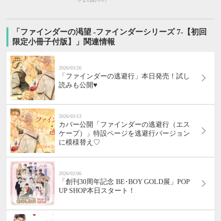
「ファインダーの渇望 -ファインダーシリーズ 7-【初回
限定小冊子付版】」関連情報
2026/03/26
「ファインダーの逃避行」本日発売！試し
読みも公開♥
2026/03/13
カバー公開「ファインダーの逃避行（エス
ケープ）」特設ページを逃避行バージョン
に模様替え♡
2026/02/06
「創刊30周年記念 BE･BOY GOLD展」POP
UP SHOP本日スタート！