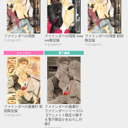
ファインダーの渇望
ファインダーの渇望 Ama
ファインダーの渇望 初回
zon限定版
限定版
やまねあやの
やまねあやの
やまねあやの
コミックス
電子書籍
ファインダーの逃避行 初
ファインダーの逃避行 -
回限定版
ファインダーシリーズ15-
【アニメイト限定小冊子
やまねあやの
＆電子限定かきおろし付
版】
やまねあやの