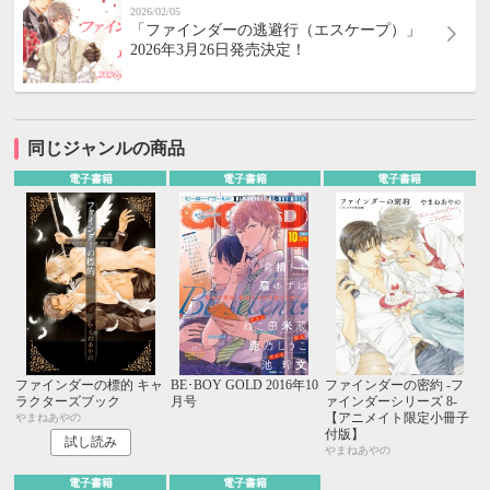
2026/02/05
「ファインダーの逃避行（エスケープ）」
2026年3月26日発売決定！
同じジャンルの商品
電子書籍
電子書籍
電子書籍
ファインダーの標的 キャ
BE･BOY GOLD 2016年10
ファインダーの密約 -フ
ラクターズブック
月号
ァインダーシリーズ 8-
【アニメイト限定小冊子
やまねあやの
付版】
試し読み
やまねあやの
電子書籍
電子書籍