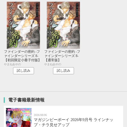
ファインダーの密約 -フ
ファインダーの密約 -フ
ァインダーシリーズ 8-
ァインダーシリーズ 8-
【初回限定小冊子付版】
【通常版】
やまねあやの
やまねあやの
試し読み
試し読み
電子書籍最新情報
2026/08/06
マガジンビーボーイ 2026年9月号 ラインナッ
プ・チラ見せアップ