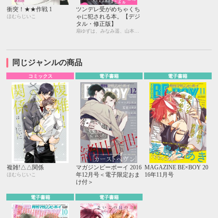
衝突！★★作戦 1
ツンデレ受がめちゃくち
ゃに犯される本。【デジ
ほむらじいこ
タル・修正版】
扇ゆずは、みなみ遥、山本アタル、魚ともみ、ほむらじいこ、小道明奈、卯陀喜ぴんぽん、アヒル森下、松田うさち子、みづい甘、相音きう、毎時
同じジャンルの商品
コミックス
電子書籍
電子書籍
複雑!△△関係
マガジンビーボーイ 2016
MAGAZINE BE×BOY 20
年12月号＜電子限定おま
16年11月号
ほむらじいこ
け付＞
電子書籍
電子書籍