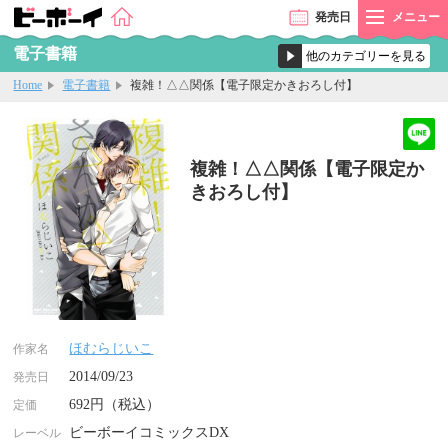
発売
日
メニュー
電子書籍
Home
電子書籍
複雑！△△関係【電子限定かきおろし付】
複雑！△△関係【電子限定か
きおろし付】
ほむらじいこ
作家名
2014/09/23
発売日
692円（税込）
定価
ビーボーイコミックスDX
レーベル