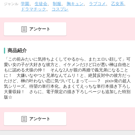
学園
、
生徒会
、
制服
、
胸キュン
、
ラブコメ
、
乙女系
、
ジャンル
ドラマチック
、
コスプレ
アンケート
商品紹介
「この前みたいに気持ちよくしてやるから、またエロい顔して」可
愛い女の子が大好きな彼方と、イケメンだけど口が悪い榊は自他と
もに認める犬猿の仲！ そんな2人が親の再婚で義兄弟になること
に！ 大嫌いなやつと兄弟なんてムリ！と、絶賛反対中の彼方だっ
たけど、榊の叶わない恋に気づいてしまって――？ pixiv発の超人
気シリーズ、待望の単行本化。あまくてえっちな単行本描き下ろし
大量収録！ さらに、電子限定の描き下ろしページも追加した特別
版☆
アンケート