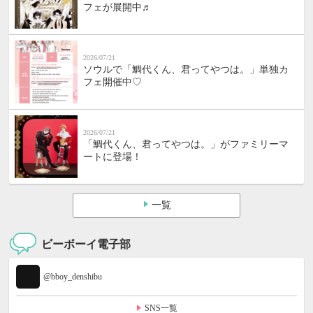
フェが展開中♬
2026/07/21
ソウルで「鯛代くん、君ってやつは。」単独カ
フェ開催中♡
2026/07/21
「鯛代くん、君ってやつは。」がファミリーマ
ートに登場！
一覧
ビーボーイ電子部
@bboy_denshibu
SNS一覧