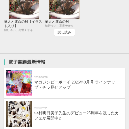
竜人と運命の対【イラス
竜人と運命の対
ト入り】
櫛野ゆい、高世ナオキ
櫛野ゆい、高世ナオキ
試し読み
電子書籍最新情報
2026/08/06
マガジンビーボーイ 2026年9月号 ラインナッ
プ・チラ見せアップ
2026/07/21
中村明日美子先生のデビュー25周年を祝したカ
フェが展開中♬