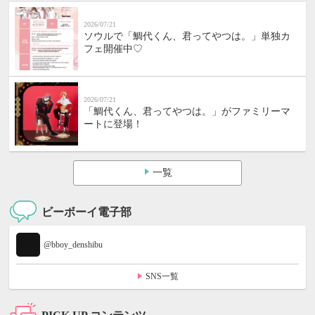
2026/07/21
ソウルで「鯛代くん、君ってやつは。」単独カ
フェ開催中♡
2026/07/21
「鯛代くん、君ってやつは。」がファミリーマ
ートに登場！
一覧
ビーボーイ電子部
@bboy_denshibu
SNS一覧