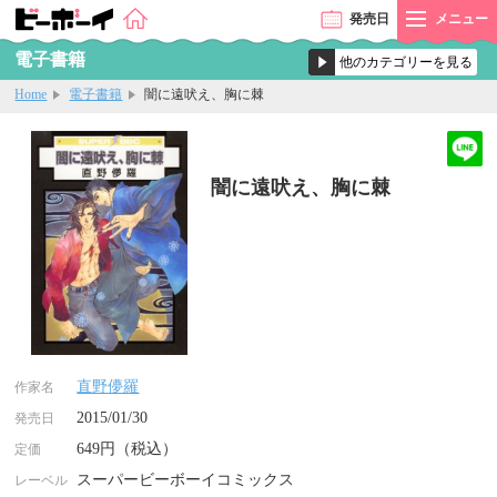
発売
日
メニュー
電子書籍
Home
電子書籍
闇に遠吠え、胸に棘
闇に遠吠え、胸に棘
直野儚羅
作家名
2015/01/30
発売日
649円（税込）
定価
スーパービーボーイコミックス
レーベル