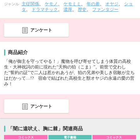
主従関係
、
ケモノ
、
ケモミミ
、
年の差
、
オヤジ
、
ショ
ジャンル
タ
、
ドラマチック
、
濃厚
、
歴史
、
ファンタジー
アンケート
商品紹介
「俺が御主を守ってやる！」魔物を呼び寄せてしまう体質の高校
生・大神祝詞の前に現れた“天狗の狛（こま）”。前世で交わし
た“誓約の証”で二人は惹かれあうが、狛の兄弟や美しき宿敵が立ち
はだかって…!? 宿命で結ばれた高校生と獣オヤジの永遠の愛の営
み！
アンケート
「闇に遠吠え、胸に棘」関連商品
コミックス
電子書籍
コミックス