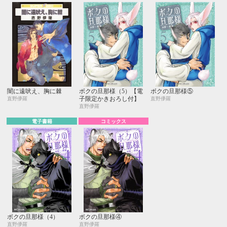
闇に遠吠え、胸に棘
ボクの旦那様（5）【電
ボクの旦那様⑤
子限定かきおろし付】
直野儚羅
直野儚羅
直野儚羅
電子書籍
コミックス
ボクの旦那様（4）
ボクの旦那様④
直野儚羅
直野儚羅