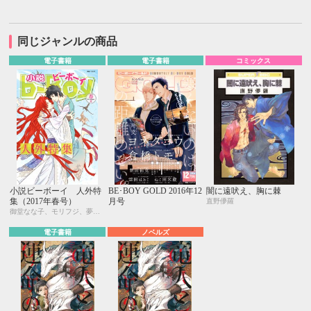
同じジャンルの商品
電子書籍
電子書籍
コミックス
小説ビーボーイ 人外特
BE･BOY GOLD 2016年12
闇に遠吠え、胸に棘
集（2017年春号）
月号
直野儚羅
御堂なな子、モリフジ、夢乃咲実、佐々木久美子、飯田実樹、宇喜田紅、周防佑未、水壬楓子、しおべり由生、松梶もとや、加東セツコ、桑原水菜、葛西リカコ、あじみね朔生、永井三郎、林 マキ、ひたき、aso、二駒レイム、福嶋ユッカ、水瀬結月
電子書籍
ノベルズ