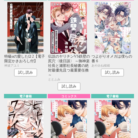
特級αの愛したΩ 2【電子
伝説のヤリチンVS鉄壁の
つよがりオメガは僕らの
限定かきおろし付】
尻穴〈後日談〉 ～御神楽
番 6
社長と瀬那社長秘書の絶
神波アユミ
あやみね稜緒
対最優先且つ最重要任務
試し読み
試し読み
～
ととふみ
試し読み
電子書籍
コミックス
電子書籍