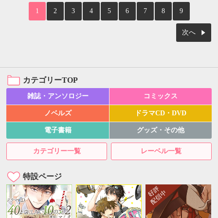
1
2
3
4
5
6
7
8
9
次へ
カテゴリーTOP
雑誌・アンソロジー
コミックス
ノベルズ
ドラマCD・DVD
電子書籍
グッズ・その他
カテゴリー一覧
レーベル一覧
特設ページ