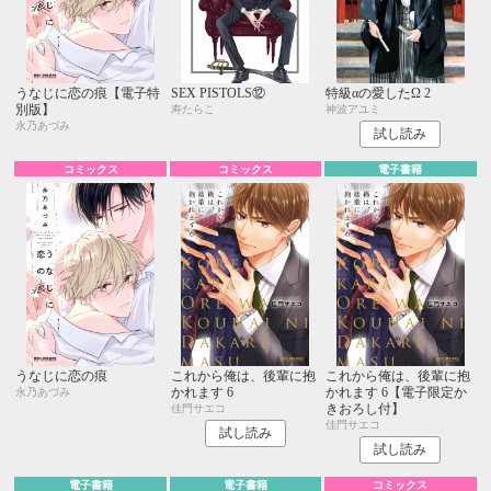
うなじに恋の痕【電子特
SEX PISTOLS⑫
特級αの愛したΩ 2
別版】
寿たらこ
神波アユミ
永乃あづみ
試し読み
コミックス
コミックス
電子書籍
うなじに恋の痕
これから俺は、後輩に抱
これから俺は、後輩に抱
かれます 6
かれます 6【電子限定か
永乃あづみ
きおろし付】
佳門サエコ
佳門サエコ
試し読み
試し読み
電子書籍
電子書籍
コミックス