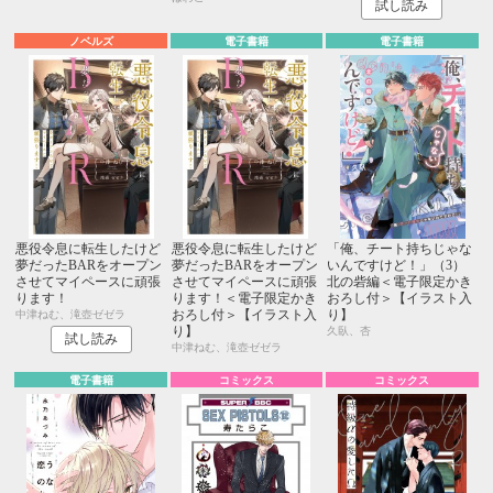
試し読み
ノベルズ
電子書籍
電子書籍
悪役令息に転生したけど
悪役令息に転生したけど
「俺、チート持ちじゃな
夢だったBARをオープン
夢だったBARをオープン
いんですけど！」（3）
させてマイペースに頑張
させてマイペースに頑張
北の砦編＜電子限定かき
ります！
ります！＜電子限定かき
おろし付＞【イラスト入
おろし付＞【イラスト入
り】
中津ねむ、滝壺ゼゼラ
り】
久臥、杏
試し読み
中津ねむ、滝壺ゼゼラ
電子書籍
コミックス
コミックス