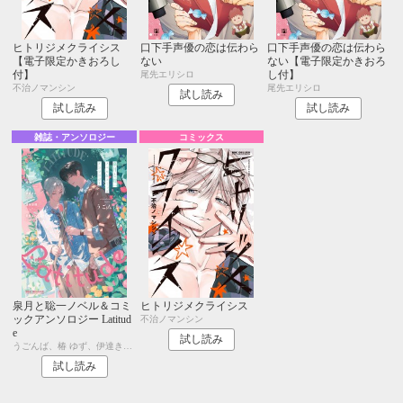
ヒトリジメクライシス
口下手声優の恋は伝わら
口下手声優の恋は伝わら
【電子限定かきおろし
ない
ない【電子限定かきおろ
付】
し付】
尾先エリシロ
不治ノマンシン
尾先エリシロ
試し読み
試し読み
試し読み
雑誌・アンソロジー
コミックス
泉月と聡一ノベル＆コミ
ヒトリジメクライシス
ックアンソロジー Latitud
不治ノマンシン
e
試し読み
うごんば、椿 ゆず、伊達きよ、渡海奈穂、幸崎ぱれす
試し読み