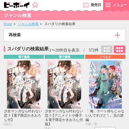
発売
日
メニュー
ジャンル検索
Home
ジャンル検索
スパダリの検索結果
再検索
スパダリの検索結果
1〜20件目を表示 / 572件
電子書籍
電子書籍
ノベルズ
少女マンガなら叶わない
少女マンガなら叶わない
「 俺、チート持ちじゃな
恋 3【電子限定かきおろ
恋 3【アニメイト小冊子
いんですけど！」北の砦
し付】
＆電子限定かきおろし付
編
版】
ほわこ
久臥、杏
ほわこ