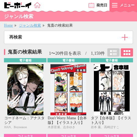
発売
日
メニュー
ジャンル検索
Home
ジャンル検索
鬼畜の検索結果
再検索
鬼畜の検索結果
1〜20件目を表示 / 1,159件
電子書籍
電子書籍
電子書籍
コードネーム：アナスタ
Don't Worry Mama【合本
タフ【合本版】【イラス
シア
版】【イラスト入り】
ト入り】
HAN、Boyseason
木原音瀬、志水ゆき
岩本 薫、高崎ぼすこ
コミックス
コミックス
コミックス