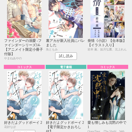
ファインダーの溺愛 -フ
裏アカが新入社員にバレ
発情《小説》【合本版】
ァインダーシリーズ14-
ました
【イラスト入り】
【アニメイト限定小冊子
魚ともみ
岩本 薫、如月弘鷹、北上れん
付版】
試し読み
やまねあやの
コミックス
電子書籍
コミックス
好きだよグッドボーイ 2
好きだよグッドボーイ 2
愛も憎しみも沈黙の中で
【電子限定かきおろし
1
花好なぽ
付】
QiangTang /The Shubl Website+kkworld+BailiJunxi+Chujiujiang