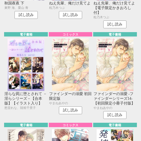
秋国夜夜 下
ねえ先輩、俺だけ見てよ
ねえ先輩、俺だけ見てよ
【電子限定かきおろし
東野 海、栗山 青
粒乃木つぶ
付】
試し読み
試し読み
粒乃木つぶ
試し読み
電子書籍
コミックス
電子書籍
淫らな罠に堕とされて －
ファインダーの溺愛 初回
ファインダーの溺愛 -フ
淫らシリーズ－【合本
限定版
ァインダーシリーズ14-
版】【イラスト入り】
【初回限定小冊子付版】
やまねあやの
愁堂れな、陸裕千景子
やまねあやの
試し読み
試し読み
電子書籍
コミックス
電子書籍