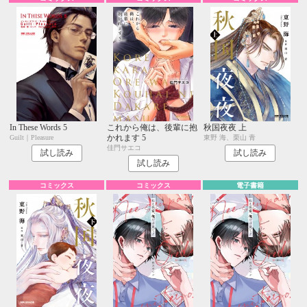
In These Words 5
これから俺は、後輩に抱
秋国夜夜 上
かれます 5
Guilt｜Pleasure
東野 海、栗山 青
佳門サエコ
試し読み
試し読み
試し読み
コミックス
コミックス
電子書籍