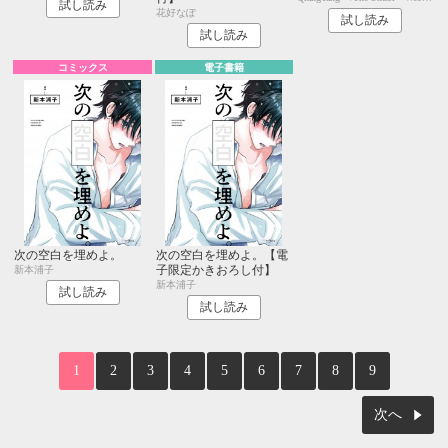
試し読み
花好なぽ
試し読み
試し読み
コミックス
電子書籍
次の空白を埋めよ。
次の空白を埋めよ。【電
子限定かきおろし付】
新本浦子
新本浦子
試し読み
試し読み
1
2
3
4
5
6
7
8
9
次へ