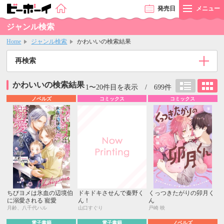
発売
日
メニュー
ジャンル検索
Home
ジャンル検索
かわいいの検索結果
再検索
かわいいの検索結果
1〜20件目を表示 / 699件
ノベルズ
コミックス
コミックス
ちびヨメは氷血の辺境伯
ドキドキさせんで秦野く
くっつきたがりの卯月く
に溺愛される 寵愛
ん！
ん
月齢、八千代ハル
山口すぐり
戸崎 映
電子書籍
電子書籍
ノベルズ