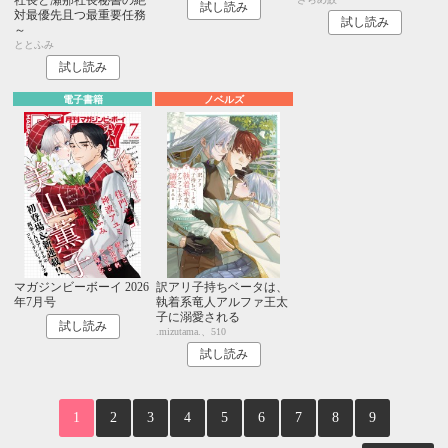
試し読み
対最優先且つ最重要任務
試し読み
～
ととふみ
試し読み
電子書籍
ノベルズ
マガジンビーボーイ 2026
訳アリ子持ちベータは、
年7月号
執着系竜人アルファ王太
子に溺愛される
試し読み
.mizutama.、510
試し読み
1
2
3
4
5
6
7
8
9