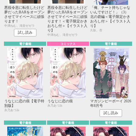
悪役令息に転生したけど
悪役令息に転生したけど
「俺、チート持ちじゃな
夢だったBARをオープン
夢だったBARをオープン
いんですけど！」（3）
させてマイペースに頑張
させてマイペースに頑張
北の砦編＜電子限定かき
ります！
ります！＜電子限定かき
おろし付＞【イラスト入
おろし付＞【イラスト入
り】
中津ねむ、滝壺ゼゼラ
り】
久臥、杏
試し読み
中津ねむ、滝壺ゼゼラ
電子書籍
コミックス
電子書籍
うなじに恋の痕【電子特
うなじに恋の痕
マガジンビーボーイ 2026
別版】
年8月号
永乃あづみ
永乃あづみ
試し読み
電子書籍
電子書籍
電子書籍