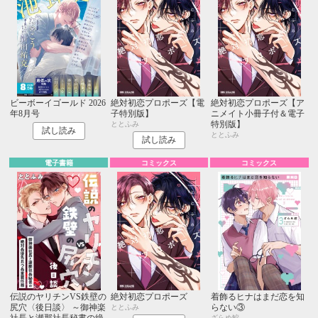
ビーボーイゴールド 2026
絶対初恋プロポーズ【電
絶対初恋プロポーズ【ア
年8月号
子特別版】
ニメイト小冊子付＆電子
特別版】
ととふみ
試し読み
ととふみ
試し読み
電子書籍
コミックス
コミックス
伝説のヤリチンVS鉄壁の
絶対初恋プロポーズ
着飾るヒナはまだ恋を知
尻穴〈後日談〉 ～御神楽
らない③
ととふみ
社長と瀬那社長秘書の絶
ざらめ鮫