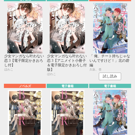
少女マンガなら叶わない
少女マンガなら叶わない
「 俺、チート持ちじゃな
恋 3【電子限定かきおろ
恋 3【アニメイト小冊子
いんですけど！」北の砦
し付】
＆電子限定かきおろし付
編
版】
ほわこ
久臥、杏
ほわこ
試し読み
ノベルズ
電子書籍
電子書籍