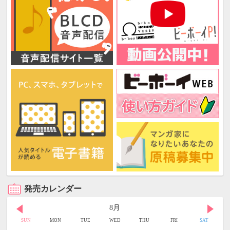
発売カレンダー
8月
SUN
MON
TUE
WED
THU
FRI
SAT