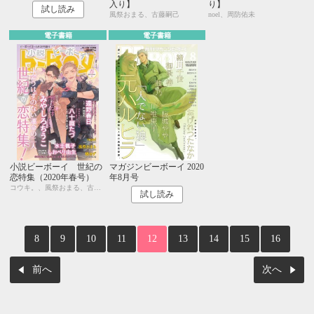
入り】
り】
試し読み
風祭おまる、古藤嗣己
noel、周防佑未
電子書籍
電子書籍
小説ビーボーイ 世紀の
マガジンビーボーイ 2020
恋特集（2020年春号）
年8月号
コウキ。、風祭おまる、古藤嗣己、椿 ゆず、おおきいき、遠野春日、円陣闇丸、noel、周防佑未、水壬楓子、しおべり由生、みやしろちうこ、user、八十庭たづ、佐々木久美子
試し読み
8
9
10
11
12
13
14
15
16
前へ
次へ