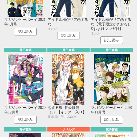
マガジンビーボーイ 2021
アイドル様がリア恋する
アイドル様がリア恋する
年1月号
な
な【電子限定かきおろし
&おまけマンガ付】
オカカ
試し読み
オカカ
試し読み
試し読み
電子書籍
電子書籍
電子書籍
マガジンビーボーイ 2020
恋する狐 -眷愛隷属-
マガジンビーボーイ 2020
年12月号
（5）【イラスト入り】
年11月号
夜光 花、笠井あゆみ
試し読み
試し読み
電子書籍
ノベルズ
電子書籍