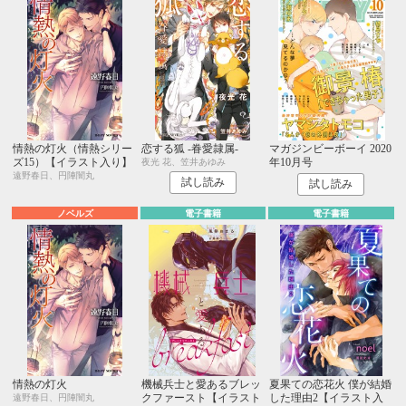
情熱の灯火（情熱シリー
恋する狐 -眷愛隷属-
マガジンビーボーイ 2020
ズ15）【イラスト入り】
年10月号
夜光 花、笠井あゆみ
遠野春日、円陣闇丸
試し読み
試し読み
ノベルズ
電子書籍
電子書籍
情熱の灯火
機械兵士と愛あるブレッ
夏果ての恋花火 僕が結婚
クファースト【イラスト
した理由2【イラスト入
遠野春日、円陣闇丸