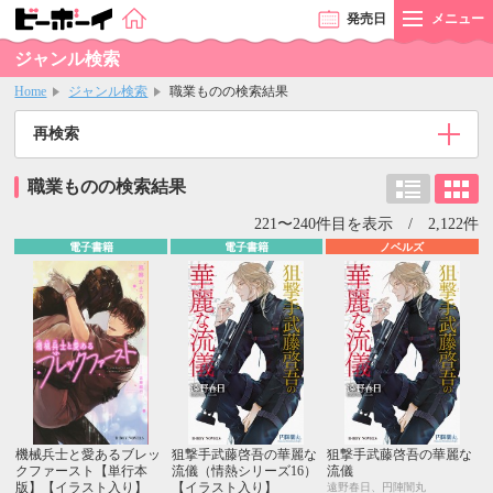
発売
日
メニュー
ジャンル検索
Home
ジャンル検索
職業ものの検索結果
再検索
職業ものの検索結果
221〜240件目を表示 / 2,122件
電子書籍
電子書籍
ノベルズ
機械兵士と愛あるブレッ
狙撃手武藤啓吾の華麗な
狙撃手武藤啓吾の華麗な
クファースト【単行本
流儀（情熱シリーズ16）
流儀
版】【イラスト入り】
【イラスト入り】
遠野春日、円陣闇丸