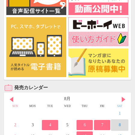
発売カレンダー
8月
SUN
MON
TUE
WED
THU
FRI
SAT
1
2
3
4
5
6
7
8