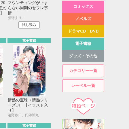
20
マウンティングが止ま
コミックス
定文
らない同期のセフレ事
】
情
猫野まりこ
ノベルズ
試し読み
ドラマCD・DVD
電子書籍
電子書籍
グッズ・その他
カテゴリー一覧
レーベル一覧
情熱の宝珠（情熱シリ
ーズ14）【イラスト入
り】
遠野春日、円陣闇丸
電子書籍