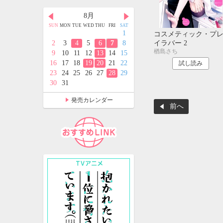
月
8月
9月
D
THU
FRI
SAT
SUN
MON
TUE
WED
THU
FRI
SAT
SUN
MON
TUE
WED
THU
FRI
SAT
2
3
4
1
1
2
3
4
5
コスメティック・プ
イラバー 2
9
10
11
2
3
4
5
6
7
8
6
7
8
9
10
11
12
楢島さち
5
16
17
18
9
10
11
12
13
14
15
13
14
15
16
17
18
19
2
23
24
25
16
17
18
19
20
21
22
20
21
22
23
24
25
26
試し読み
9
30
31
23
24
25
26
27
28
29
27
28
29
30
30
31
発売カレンダー
前へ