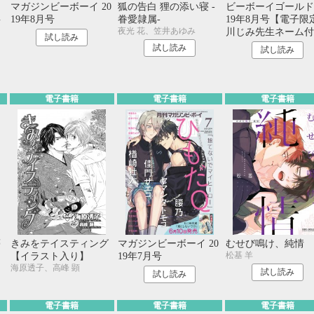
ま
マガジンビーボーイ 20
狐の告白 狸の添い寝 ‐
ビーボーイゴールド 
事
19年8月号
眷愛隷属-
19年8月号【電子限
夜光 花、笠井あゆみ
ろ
川じみ先生ネーム付
試し読み
試し読み
試し読み
電子書籍
電子書籍
電子書籍
夢
きみをテイスティング
マガジンビーボーイ 20
むせび鳴け、純情
松基 羊
【イラスト入り】
19年7月号
海原透子、高峰 顕
試し読み
試し読み
電子書籍
電子書籍
電子書籍