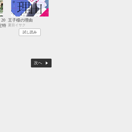
20
王子様の理由
夏目イサク
定特
試し読み
次へ