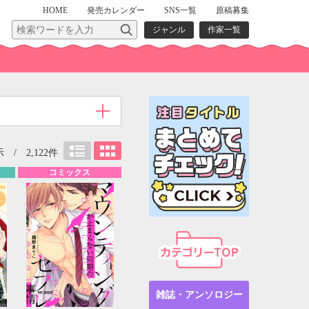
HOME
発売
カレンダー
SNS一覧
原稿募集
ジャンル
作家一覧
 / 2,122件
コミックス
雑誌・アンソロジー