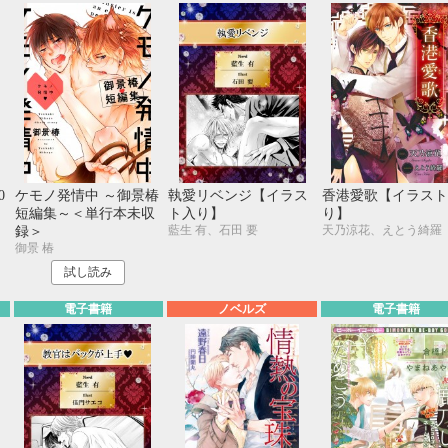
0
ケモノ発情中 ～御景椿
執愛リベンジ【イラス
香港愛歌【イラスト
短編集～＜単行本未収
ト入り】
り】
藍生 有、石田 要
天乃涼花、えとう綺羅
録＞
御景 椿
試し読み
電子書籍
ノベルズ
電子書籍