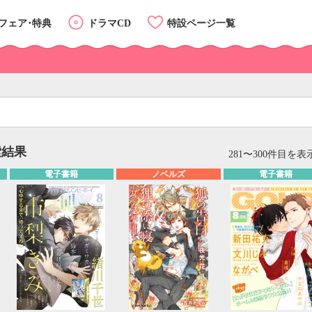
フェア･特典
ドラマCD
特設ページ一覧
索結果
リスト
カード
281〜300件目を表示
電子書籍
ノベルズ
電子書籍
カテゴリーTOP