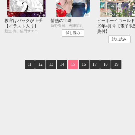
10月
SUN
MON
TUE
WED
THU
FRI
SAT
1
2
3
レ
教官はバックが上手
情熱の宝珠
ビーボーイゴールド 
遠野春日、円陣闇丸
【イラスト入り】
19年4月号【電子限
4
5
6
7
8
9
10
藍生 有、佳門サエコ
典付】
11
12
13
14
15
16
17
試し読み
18
19
20
21
22
23
24
試し読み
25
26
27
28
29
30
31
11
12
13
14
15
16
17
18
19