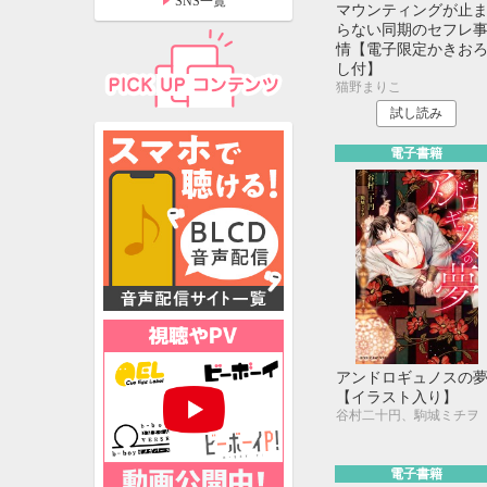
SNS一覧
マウンティングが止
らない同期のセフレ
情【電子限定かきお
し付】
猫野まりこ
試し読み
電子書籍
特設ページ
アンドロギュノスの
【イラスト入り】
谷村二十円、駒城ミチヲ
電子書籍