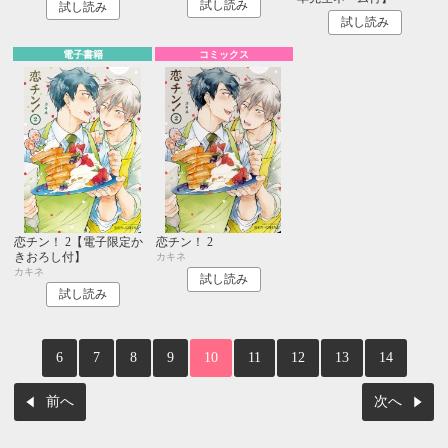
試し読み
試し読み
試し読み
電子書籍
コミックス
恋チン！ 2【電子限定か
恋チン！ 2
きおろし付】
カキネ
カキネ
試し読み
試し読み
6
7
8
9
10
11
12
13
14
前へ
次へ