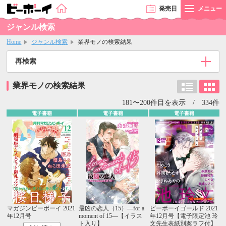
発売
日
メニュー
ジャンル検索
Home
ジャンル検索
業界モノの検索結果
再検索
業界モノの検索結果
181〜200件目を表示 / 334件
電子書籍
電子書籍
電子書籍
マガジンビーボーイ 2021
最凶の恋人（15）―for a
ビーボーイゴールド 2021
年12月号
moment of 15―【イラス
年12月号【電子限定池 玲
ト入り】
文先生表紙別案ラフ付】