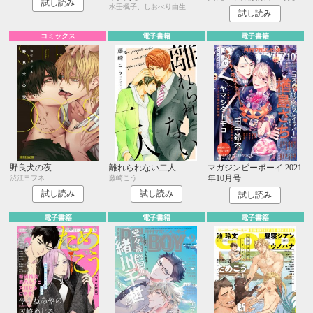
試し読み
水壬楓子、しおべり由生
試し読み
コミックス
電子書籍
電子書籍
野良犬の夜
離れられない二人
マガジンビーボーイ 2021
年10月号
渋江ヨフネ
藤崎こう
試し読み
試し読み
試し読み
電子書籍
電子書籍
電子書籍