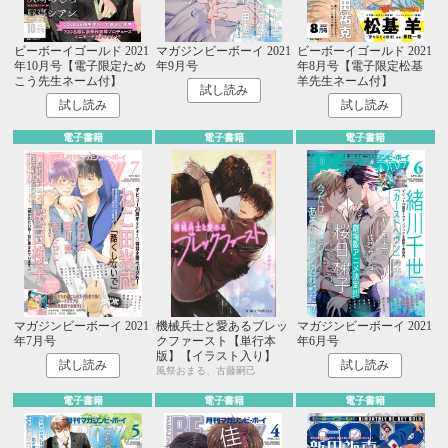
ビーボーイゴールド 2021
マガジンビーボーイ 2021
ビーボーイゴールド 2021
年10月号【電子限定ため
年9月号
年8月号【電子限定松基
こう先生ネーム付】
羊先生ネーム付】
試し読み
試し読み
試し読み
電子書籍
電子書籍
電子書籍
マガジンビーボーイ 2021
機械兵士と愛あるブレッ
マガジンビーボーイ 2021
年7月号
クファースト【単行本
年6月号
版】【イラスト入り】
試し読み
試し読み
風祭おまる、古藤嗣己
電子書籍
電子書籍
電子書籍