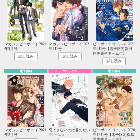
マガジンビーボーイ 2021
マガジンビーボーイ 2021
ビーボーイゴールド 2021
年5月号
年4月号
年4月号【電子限定新田
祐克先生ネーム付】
試し読み
試し読み
試し読み
電子書籍
コミックス
電子書籍
マガジンビーボーイ 2021
息できないのは君のせい
ビーボーイゴールド 2020
年2月号
年12月号【電子限定松基
澄谷ゼニコ
羊先生ネーム付】