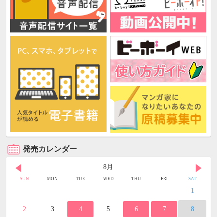
発売カレンダー
8月
SUN
MON
TUE
WED
THU
FRI
SAT
1
2
3
4
5
6
7
8