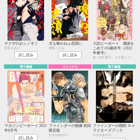
ヤクザのおシノギ 1
犬も喰わねェ恋煩い
小説ビーボーイ 感謝を
こめて小b最終号（2022
安堂ろめだ
鹿島こたる
年春号）
試し読み
試し読み
佐々木久美子、八十庭たづ、水壬楓子、しおべり由生、北ミチノ、二駒レイム、秋山みち花、彩寧一叶、飯田実樹、榎田尤利、かわい恋、櫛野ゆい、幸崎ぱれす、木原音瀬、鈴木あみ、遠野春日、温井ちょも、松梶もとや、夜光 花、夢乃咲実、風祭おまる、月輝
電子書籍
コミックス
電子書籍
マガジンビーボーイ 2022
ファインダーの抱擁 初回
ファインダーの標的 キャ
年8月号
限定版
ラクターズブック
やまねあやの
やまねあやの
試し読み