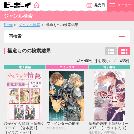
発売
日
メニュー
ジャンル検索
Home
ジャンル検索
極道ものの検索結果
再検索
極道ものの検索結果
41〜60件目を表示 / 435件
電子書籍
コミックス
電子書籍
ひそやかな情熱 －情熱シ
ファインダーの抱擁
情熱の連理（情熱シリー
リーズ－【合本版 1】
ズ17）【イラスト入り】
やまねあやの
【イラスト入り】
遠野春日、円陣闇丸