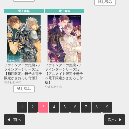
試し読み
電子書籍
電子書籍
ファインダーの抱擁 -フ
ファインダーの抱擁 -フ
ァインダーシリーズ12-
ァインダーシリーズ12-
【初回限定小冊子＆電子
【アニメイト限定小冊子
限定かきおろし付版】
＆電子限定かきおろし付
版】
やまねあやの
やまねあやの
試し読み
1
2
3
4
5
6
7
8
9
前へ
次へ