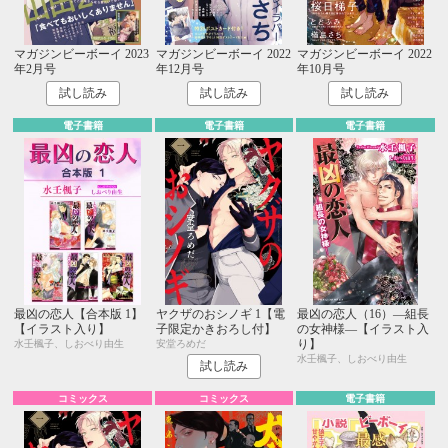
マガジンビーボーイ 2023
マガジンビーボーイ 2022
マガジンビーボーイ 2022
年2月号
年12月号
年10月号
試し読み
試し読み
試し読み
電子書籍
電子書籍
電子書籍
最凶の恋人【合本版 1】
ヤクザのおシノギ 1【電
最凶の恋人（16）―組長
【イラスト入り】
子限定かきおろし付】
の女神様―【イラスト入
り】
水壬楓子、しおべり由生
安堂ろめだ
水壬楓子、しおべり由生
試し読み
コミックス
コミックス
電子書籍