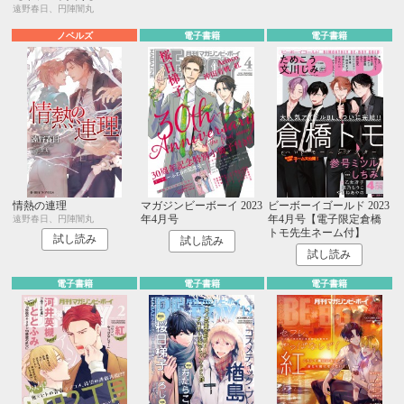
遠野春日、円陣闇丸
ノベルズ
電子書籍
電子書籍
情熱の連理
マガジンビーボーイ 2023
ビーボーイゴールド 2023
年4月号
年4月号【電子限定倉橋
遠野春日、円陣闇丸
トモ先生ネーム付】
試し読み
試し読み
試し読み
電子書籍
電子書籍
電子書籍