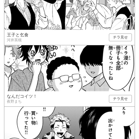
王子と乞食
チラ見せ
河井英槻
なんだコイツ！
チラ見せ
夜野まち