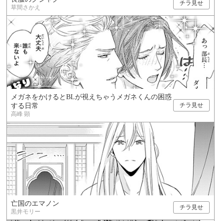
チラ見せ
草間さかえ
メガネをかけるとBLが視えちゃうメガネくんの困惑
チラ見せ
する日常
高峰 顕
亡国のエマノン
チラ見せ
黒井モリー