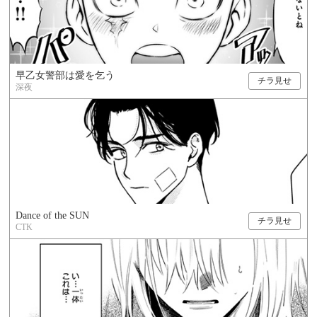
早乙女警部は愛を乞う
チラ見せ
深夜
Dance of the SUN
チラ見せ
CTK