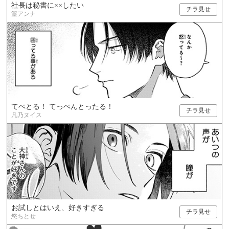
社長は秘書に××したい
チラ見せ
篁アンナ
てぺとる！ てっぺんとったる！
チラ見せ
凡乃ヌイス
お試しとはいえ、好きすぎる
チラ見せ
悠ちとせ