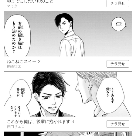
40までにしたい10のこと
チラ見せ
マミタ
ねこねこスイーツ
チラ見せ
楢崎壮太
これから俺は、後輩に抱かれます 3
チラ見せ
佳門サエコ