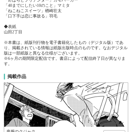
「野ばらとプリテンダー」カモバーガー
「40までにしたい10のこと」マミタ
「ねこねこスイーツ」楢崎壮太
「口下手は恋に事故る」羽毛
◆表紙
山田2丁目
※本書は、紙版刊行物を電子書籍化したもの（デジタル版）であ
り、掲載されている情報は紙版出版時点のものです。なおデジタル
版は一部紙版と異なる仕様がございます。
※6ヶ月の期間限定配信です。書店によって配信終了日が異なりま
す。
掲載作品
喪服のクジャク