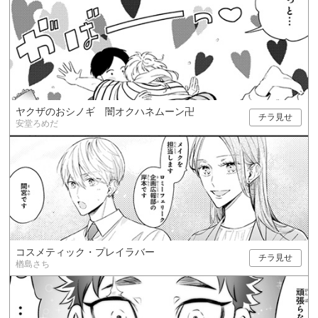
ヤクザのおシノギ 闇オクハネムーン卍
チラ見せ
安堂ろめだ
コスメティック・プレイラバー
チラ見せ
楢島さち