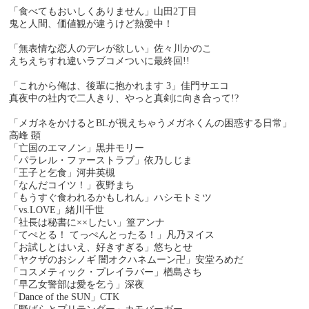
「食べてもおいしくありません」山田2丁目
鬼と人間、価値観が違うけど熱愛中！
「無表情な恋人のデレが欲しい」佐々川かのこ
えちえちすれ違いラブコメついに最終回!!
「これから俺は、後輩に抱かれます 3」佳門サエコ
真夜中の社内で二人きり、やっと真剣に向き合って!?
「メガネをかけるとBLが視えちゃうメガネくんの困惑する日常」
高峰 顕
「亡国のエマノン」黒井モリー
「パラレル・ファーストラブ」依乃しじま
「王子と乞食」河井英槻
「なんだコイツ！」夜野まち
「もうすぐ食われるかもしれん」ハシモトミツ
「vs.LOVE」緒川千世
「社長は秘書に××したい」篁アンナ
「てぺとる！ てっぺんとったる！」凡乃ヌイス
「お試しとはいえ、好きすぎる」悠ちとせ
「ヤクザのおシノギ 闇オクハネムーン卍」安堂ろめだ
「コスメティック・プレイラバー」楢島さち
「早乙女警部は愛を乞う」深夜
「Dance of the SUN」CTK