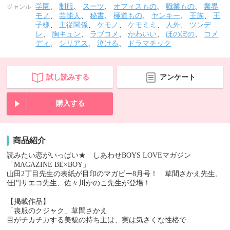
学園
、
制服
、
スーツ
、
オフィスもの
、
職業もの
、
業界
ジャンル
モノ
、
芸能人
、
秘書
、
極道もの
、
ヤンキー
、
王族
、
王
子様
、
主従関係
、
ケモノ
、
ケモミミ
、
人外
、
ツンデ
レ
、
胸キュン
、
ラブコメ
、
かわいい
、
ほのぼの
、
コメ
ディ
、
シリアス
、
泣ける
、
ドラマチック
試し読みする
アンケート
購入する
商品紹介
読みたい恋がいっぱい★ しあわせBOYS LOVEマガジン
「MAGAZINE BE×BOY」
山田2丁目先生の表紙が目印のマガビー8月号！ 草間さかえ先生、
佳門サエコ先生、佐々川かのこ先生が登場！
【掲載作品】
「喪服のクジャク」草間さかえ
目がチカチカする美貌の持ち主は、実は気さくな性格で…