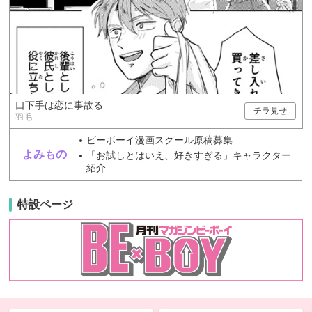
口下手は恋に事故る
チラ見せ
羽毛
ビーボーイ漫画スクール原稿募集
よみもの
「お試しとはいえ、好きすぎる」キャラクター
紹介
特設ページ