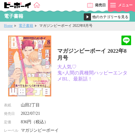
発売
日
メニュー
電子書籍
Home
電子書籍
マガジンビーボーイ 2022年8月号
マガジンビーボーイ 2022年8
月号
大人気♡
鬼×人間の異種間ハッピーエンタ
メBL、最新話！
山田2丁目
表紙
2022/07/21
発売日
836円（税込）
定価
マガジンビーボーイ
レーベル