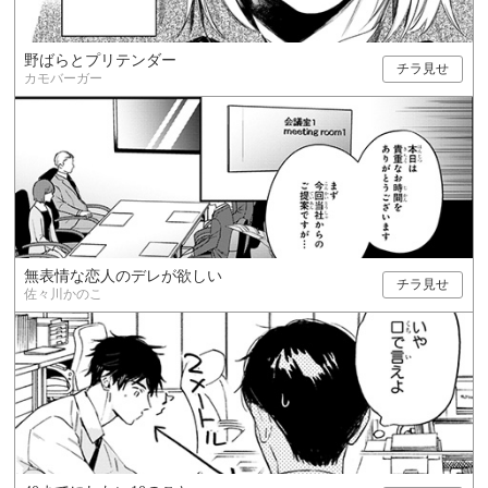
野ばらとプリテンダー
チラ見せ
カモバーガー
無表情な恋人のデレが欲しい
チラ見せ
佐々川かのこ