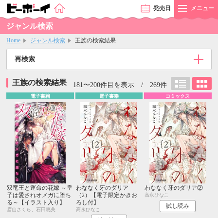
発売
日
メニュー
ジャンル検索
Home
ジャンル検索
王族の検索結果
再検索
王族の検索結果
181〜200件目を表示 / 269件
電子書籍
電子書籍
コミックス
双竜王と運命の花嫁 ～皇
わななく牙のダリア
わななく牙のダリア②
子は愛されオメガに堕ち
（2）【電子限定かきお
高永ひなこ
る～【イラスト入り】
ろし付】
試し読み
眉山さくら、石田惠美
高永ひなこ