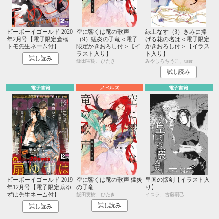
ビーボーイゴールド 2020
空に響くは竜の歌声
緑土なす（3）きみに捧
年2月号【電子限定倉橋
（9）猛炎の子竜＜電子
げる花の名は＜電子限定
トモ先生ネーム付】
限定かきおろし付＞【イ
かきおろし付＞【イラス
ラスト入り】
ト入り】
試し読み
飯田実樹、ひたき
みやしろちうこ、user
試し読み
電子書籍
ノベルズ
電子書籍
ビーボーイゴールド 2019
空に響くは竜の歌声 猛炎
皇国の懐剣【イラスト入
年12月号【電子限定扇ゆ
の子竜
り】
ずは先生ネーム付】
飯田実樹、ひたき
イスラ、古藤嗣己
試し読み
試し読み