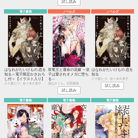
試し読み
電子書籍
ノベルズ
ノベルズ
はなれがたいけもの 恋を
双竜王と運命の花嫁 ～皇
はなれがたいけもの 恋を
知る＜電子限定かきおろ
子は愛されオメガに堕ち
知る
し付＞【イラスト入り】
る～
八十庭たづ、佐々木久美子
八十庭たづ、佐々木久美子
眉山さくら、石田惠美
試し読み
試し読み
電子書籍
電子書籍
電子書籍