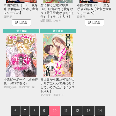
帝國の宦官（10） 嵐を
空に響くは竜の歌声
帝國の宦官（9） 嵐を
呼ぶ弟編-4-【皇帝と宦官
（8）紅蓮の竜は愛を歌
呼ぶ弟編-3-【皇帝と宦官
シリーズ-2-】
う＜電子限定かきおろし
シリーズ-2-】
付＞【イラスト入り】
日野 晶
日野 晶
飯田実樹、ひたき
試し読み
試し読み
電子書籍
電子書籍
小説ビーボーイ 結婚特
異世界から来た神官がカ
集（2019年春号）
ナリアになって俺に発情
しているのだが【イラス
笠井あゆみ、夢乃咲実、尾賀トモ、広瀬たみ、古藤嗣己、松梶もとや、駒城ミチヲ、水壬楓子、しおべり由生、遠野春日、円陣闇丸、noel、周防佑未、小高テルヨ、むにお
ト入り】
夢乃咲実、尾賀トモ
6
7
8
9
10
11
12
13
14