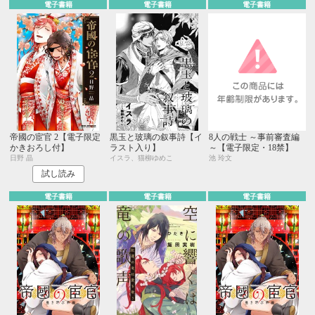
電子書籍
電子書籍
電子書籍
帝國の宦官 2【電子限定
黒玉と玻璃の叙事詩【イ
8人の戦士 ～事前審査編
かきおろし付】
ラスト入り】
～【電子限定・18禁】
日野 晶
イスラ、猫柳ゆめこ
池 玲文
試し読み
電子書籍
電子書籍
電子書籍