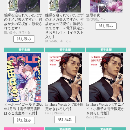
離縁を迫られていたはず
離縁を迫られていたはず
無限初夜
のオメガ夫人ですが、何
のオメガ夫人ですが、何
雪代鞠絵、Ciel
故か夫の辺境伯に溺愛さ
故か夫の辺境伯に溺愛さ
試し読み
れてます！
れてます！＜電子限定か
きおろし付＞【イラスト
獏乃みゆ、溝口ぐる
入り】
試し読み
獏乃みゆ、溝口ぐる
電子書籍
電子書籍
電子書籍
ビーボーイゴールド 2026
In These Words 5【電子限
In These Words 5【アニメ
年4月号【電子限定雲田
定かきおろし付】
イト小冊子＆電子限定か
はるこ先生ネーム付】
きおろし付版】
Guilt｜Pleasure
Guilt｜Pleasure
試し読み
試し読み
コミックス
電子書籍
電子書籍