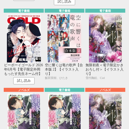
試し読み
電子書籍
電子書籍
電子書籍
ビーボーイゴールド 2026
空に響くは竜の歌声【合
無限初夜＜電子限定かき
年6月号【電子限定外岡
本版 2】【イラスト入
おろし付＞【イラスト入
もったす先生ネーム付】
り】
り】
飯田実樹、ひたき
雪代鞠絵、Ciel
試し読み
ノベルズ
電子書籍
ノベルズ