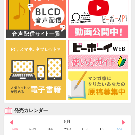
発売カレンダー
8月
SUN
MON
TUE
WED
THU
FRI
SAT