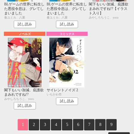
BLゲームの世界に転生し
BLゲームの世界に転生し
閣下もいい加減、庇護欲
た悪役令息は、グレてし
た悪役令息は、グレてし
まみれですね!?【イラス
まいました
まいました
ト入り】
奏ユミカ、八重
奏ユミカ、八重
みやしろちうこ、yoco
試し読み
試し読み
ノベルズ
コミックス
閣下もいい加減、庇護欲
サイレントノイズ 2
まみれですね!?
いちかわ壱
みやしろちうこ、yoco
試し読み
試し読み
1
2
3
4
5
6
7
8
9