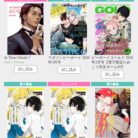
In These Words 5
マガジンビーボーイ 2026
ビーボーイゴールド 2026
年3月号
年2月号【電子限定ため
Guilt｜Pleasure
こう先生ネーム付】
試し読み
試し読み
試し読み
電子書籍
コミックス
電子書籍