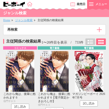
発売
日
メニュー
ジャンル検索
Home
ジャンル検索
主従関係の検索結果
再検索
主従関係の検索結果
1〜20件目を表示 / 733件
コミックス
電子書籍
電子書籍
これから俺は、後輩に抱
これから俺は、後輩に抱
マガジンビーボーイ 2026
かれます 6
かれます 6【電子限定か
年7月号
きおろし付】
佳門サエコ
試し読み
佳門サエコ
試し読み