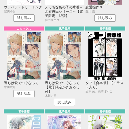
ウラハラ・ドリーミング
えっちなあの子の水着～
恋愛操作 9
水着彼氏シリーズ～【電
淀川ゆお
蓮川 愛
子限定・18禁】
試し読み
試し読み
佳門サエコ
コミックス
電子書籍
電子書籍
過ちは愛でつぐなって
過ちは愛でつぐなって
タフ【合本版】【イラス
【電子限定かきおろし
ト入り】
水川六月
付】
岩本 薫、高崎ぼすこ
試し読み
水川六月
試し読み
電子書籍
電子書籍
電子書籍