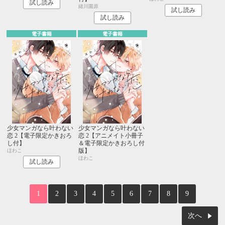
試し読み
緒川園原
試し読み
試し読み
電子書籍
電子書籍
少女マンガなら叶わない
少女マンガなら叶わない
恋 2【電子限定かきおろ
恋 2【アニメイト小冊子
し付】
＆電子限定かきおろし付
版】
ほわこ
ほわこ
試し読み
1
2
3
4
5
6
7
8
9
次へ