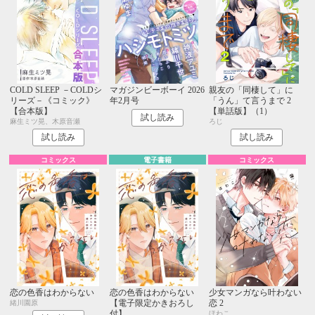
COLD SLEEP －COLDシ
マガジンビーボーイ 2026
親友の「同棲して」に
リーズ－《コミック》
年2月号
「うん」て言うまで 2
【合本版】
【単話版】（1）
試し読み
麻生ミツ晃、木原音瀬
ろじ
試し読み
試し読み
コミックス
電子書籍
コミックス
恋の色香はわからない
恋の色香はわからない
少女マンガなら叶わない
【電子限定かきおろし
恋 2
緒川園原
付】
ほわこ