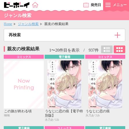
発売
日
メニュー
ジャンル検索
Home
ジャンル検索
親友の検索結果
再検索
親友の検索結果
1〜20件目を表示 / 937件
コミックス
電子書籍
コミックス
この旅が終わる頃
うなじに恋の痕【電子特
うなじに恋の痕
別版】
喃喃
永乃あづみ
永乃あづみ
電子書籍
コミックス
電子書籍