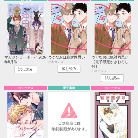
マガジンビーボーイ 2026
つぐなおは絶対両思い
つぐなおは絶対両思い
年8月号
【電子限定かきおろし
小木カンヌ
付】
試し読み
試し読み
小木カンヌ
試し読み
コミックス
電子書籍
コミックス