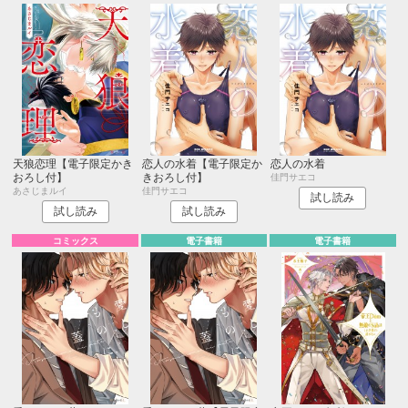
天狼恋理【電子限定かき
恋人の水着【電子限定か
恋人の水着
おろし付】
きおろし付】
佳門サエコ
あさじまルイ
佳門サエコ
試し読み
試し読み
試し読み
コミックス
電子書籍
電子書籍