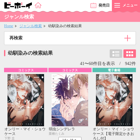
発売
日
メニュー
ジャンル検索
Home
ジャンル検索
幼馴染みの検索結果
再検索
幼馴染みの検索結果
41〜60件目を表示 / 942件
コミックス
コミックス
電子書籍
オンリー・マイ・ショウ
弱虫シンデレラ
オンリー・マイ・ショウ
ケース
ケース【電子限定かきお
栗栖たくみ
ろし付】
下野 圭