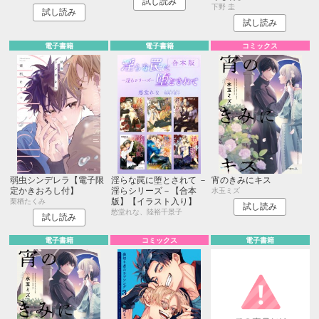
試し読み
下野 圭
試し読み
試し読み
電子書籍
電子書籍
コミックス
弱虫シンデレラ【電子限
淫らな罠に堕とされて －
宵のきみにキス
定かきおろし付】
淫らシリーズ－【合本
水玉ミズ
版】【イラスト入り】
栗栖たくみ
試し読み
愁堂れな、陸裕千景子
試し読み
電子書籍
コミックス
電子書籍