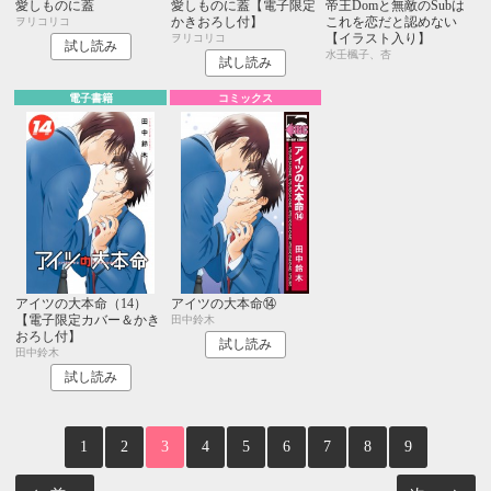
愛しものに蓋
愛しものに蓋【電子限定
帝王Domと無敵のSubは
かきおろし付】
これを恋だと認めない
ヲリコリコ
【イラスト入り】
ヲリコリコ
試し読み
水壬楓子、杏
試し読み
電子書籍
コミックス
アイツの大本命（14）
アイツの大本命⑭
【電子限定カバー＆かき
田中鈴木
おろし付】
試し読み
田中鈴木
試し読み
1
2
3
4
5
6
7
8
9