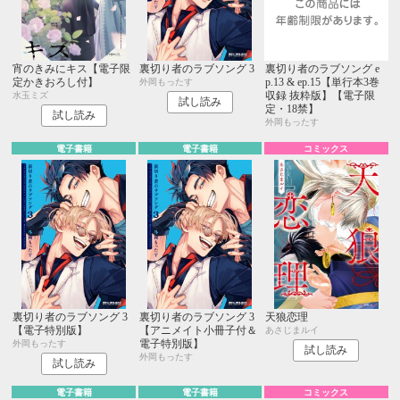
宵のきみにキス【電子限
裏切り者のラブソング 3
裏切り者のラブソング e
定かきおろし付】
p.13 & ep.15【単行本3巻
外岡もったす
収録 抜粋版】【電子限
水玉ミズ
試し読み
定・18禁】
試し読み
外岡もったす
電子書籍
電子書籍
コミックス
裏切り者のラブソング 3
裏切り者のラブソング 3
天狼恋理
【電子特別版】
【アニメイト小冊子付＆
あさじまルイ
電子特別版】
外岡もったす
試し読み
外岡もったす
試し読み
電子書籍
電子書籍
コミックス