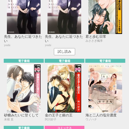
先生、あなたに近づきた
先生、あなたに近づきた
君と歩む日常
い
い
みささぎ楓李
yoshi
yoshi
試し読み
電子書籍
電子書籍
電子書籍
砂糖みたいに甘くして
金の王子と銀の王
海と二人の塩分濃度
未槻 直
阿川好子
ウノハナ
電子書籍
コミックス