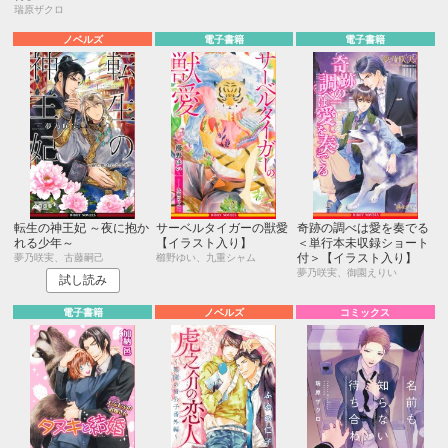
瑞原ザクロ
ノベルズ
電子書籍
電子書籍
転生の神王妃 ～夜に抱か
サーベルタイガーの獣愛
奇跡の調べは愛を奏でる
れる少年～
【イラスト入り】
＜単行本未収録ショート
付＞【イラスト入り】
夢乃咲実、古藤嗣己
櫛野ゆい、九重シャム
夢乃咲実、御園えりい
試し読み
電子書籍
ノベルズ
コミックス