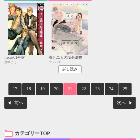
from701号室
海と二人の塩分濃度
藤崎こう
ウノハナ
試し読み
17
18
19
20
21
22
23
24
25
前へ
次へ
カテゴリーTOP