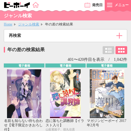
発売
日
メニュー
ジャンル検索
Home
ジャンル検索
年の差の検索結果
再検索
年の差の検索結果
401〜420件目を表示 / 1,042件
電子書籍
電子書籍
電子書籍
名前も知らない待ち合わ
恋に落ちた調教師【イラ
マガジンビーボーイ 2017
せ【電子限定かきおろし
スト入り】
年2月号
付】
山藍紫姫子、徳丸佳貴