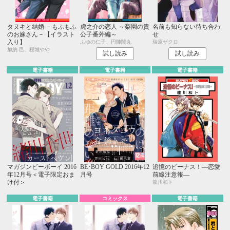
タヌキと結婚 －もふもふ
虎之介の恋人 ～梨園の貴
名前も知らない待ち合わ
のお嫁さん－【イラスト
公子番外編～
せ
入り】
ふゆの仁子、円陣闇丸
瑞原ザクロ
加納 邑、桜城やや
試し読み
試し読み
電子書籍
電子書籍
電子書籍
マガジンビーボーイ 2016
BE･BOY GOLD 2016年12
追憶のビーナス！―恋愛
年12月号＜電子限定おま
月号
前線注意報―
け付＞
龍川和ト
電子書籍
コミックス
電子書籍