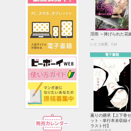
淫雨 ～捧げられた花
～
いとう由貴、Ciel
電子書籍
薫りの継承【上下巻
ット・単行本未収録
ラスト付】
中村明日美子