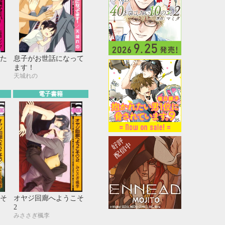
た
息子がお世話になって
ます！
天城れの
電子書籍
そ
オヤジ回廊へようこそ
2
みささぎ楓李