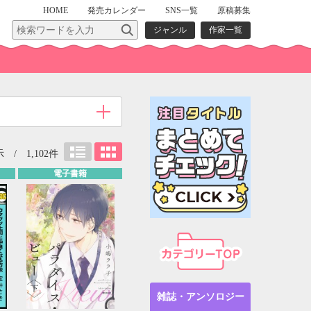
HOME
発売
カレンダー
SNS一覧
原稿募集
ジャンル
作家一覧
 / 1,102件
電子書籍
雑誌・アンソロジー