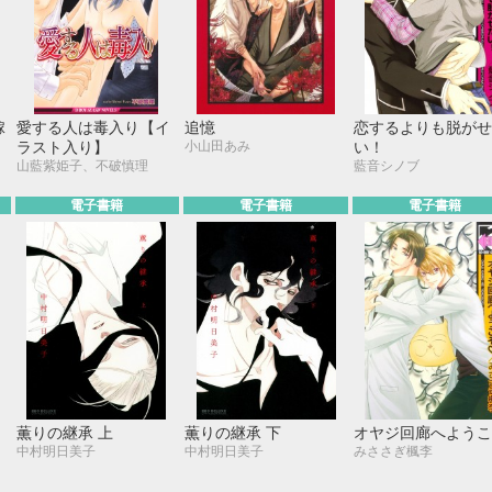
嫁
愛する人は毒入り【イ
追憶
恋するよりも脱がせ
小山田あみ
ラスト入り】
い！
山藍紫姫子、不破慎理
藍音シノブ
電子書籍
電子書籍
電子書籍
セ
薫りの継承 上
薫りの継承 下
オヤジ回廊へようこ
中村明日美子
中村明日美子
みささぎ楓李
イ