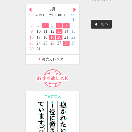
月
8月
9月
D
THU
FRI
SAT
SUN
MON
TUE
WED
THU
FRI
SAT
SUN
MON
TUE
WED
THU
FRI
SAT
2
3
4
1
1
2
3
4
5
前へ
9
10
11
2
3
4
5
6
7
8
6
7
8
9
10
11
12
5
16
17
18
9
10
11
12
13
14
15
13
14
15
16
17
18
19
2
23
24
25
16
17
18
19
20
21
22
20
21
22
23
24
25
26
9
30
31
23
24
25
26
27
28
29
27
28
29
30
30
31
発売カレンダー