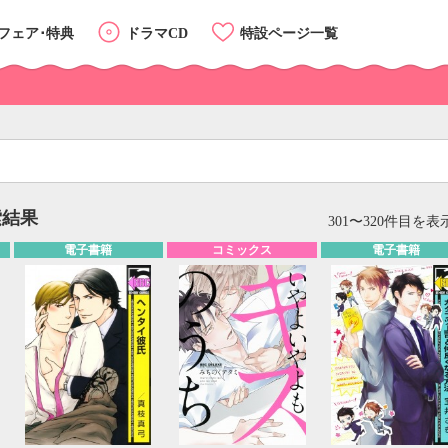
フェア･特典
ドラマCD
特設ページ一覧
索結果
リスト
カード
301〜320件目を表示
電子書籍
コミックス
電子書籍
カテゴリーTOP