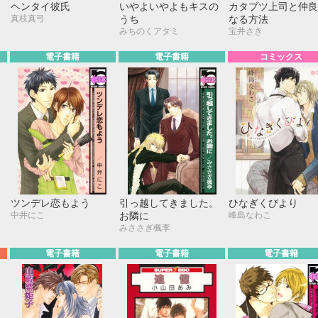
て
ヘンタイ彼氏
いやよいやよもキスの
カタブツ上司と仲良
真枝真弓
うち
なる方法
みちのくアタミ
宝井さき
電子書籍
電子書籍
コミックス
ツンデレ恋もよう
引っ越してきました。
ひなぎくびより
中井にこ
峰島なわこ
お隣に
みささぎ楓李
電子書籍
電子書籍
電子書籍