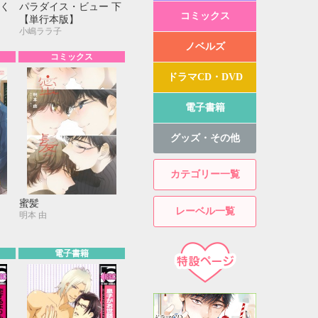
く
パラダイス・ビュー 下
コミックス
【単行本版】
小嶋ララ子
ノベルズ
コミックス
ドラマCD・DVD
電子書籍
グッズ・その他
カテゴリー一覧
蜜髪
レーベル一覧
明本 由
電子書籍