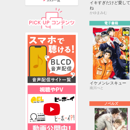
SNS一覧
イキすぎだけど愛し
ね
かゆまみむ
電子書籍
イケメンレスキュー
南川ぺと
特設ページ
ノベルズ