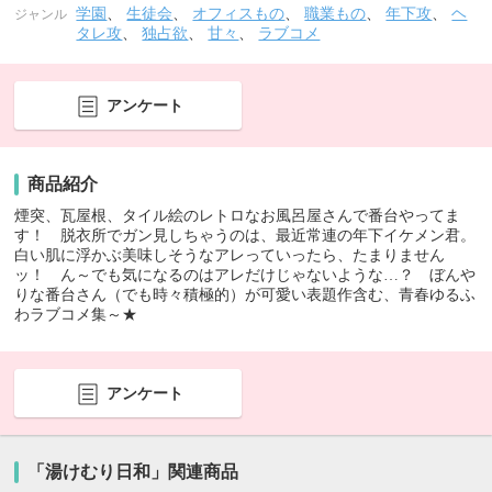
学園
、
生徒会
、
オフィスもの
、
職業もの
、
年下攻
、
ヘ
ジャンル
タレ攻
、
独占欲
、
甘々
、
ラブコメ
アンケート
商品紹介
煙突、瓦屋根、タイル絵のレトロなお風呂屋さんで番台やってま
す！ 脱衣所でガン見しちゃうのは、最近常連の年下イケメン君。
白い肌に浮かぶ美味しそうなアレっていったら、たまりません
ッ！ ん～でも気になるのはアレだけじゃないような…？ ぼんや
りな番台さん（でも時々積極的）が可愛い表題作含む、青春ゆるふ
わラブコメ集～★
アンケート
「湯けむり日和」関連商品