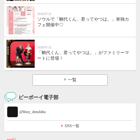
2026/07/21
ソウルで「鯛代くん、君ってやつは。」単独カ
フェ開催中♡
2026/07/21
「鯛代くん、君ってやつは。」がファミリーマ
ートに登場！
一覧
ビーボーイ電子部
@bboy_denshibu
SNS一覧