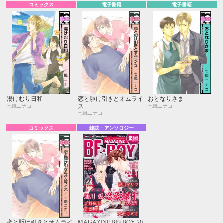
コミックス
電子書籍
電子書籍
湯けむり日和
恋と駆け引きとオムライ
おとなりさま
ス
七織ニナコ
七織ニナコ
七織ニナコ
コミックス
雑誌・アンソロジー
恋と駆け引きとオムライ
MAGAZINE BE×BOY 20