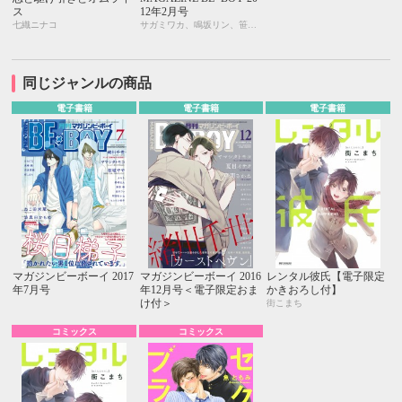
ス
12年2月号
七織ニナコ
サガミワカ、鳴坂リン、笹村 剛、なえ＊淡路、南月ゆう、川唯東子、鳥海よう子、モモ花、藤生、立野真琴、国枝彩香、蓮川 愛、御景 椿、夏目イサク、かゆまみむ、サクラサクヤ、七織ニナコ、天王寺ミオ
同じジャンルの商品
電子書籍
電子書籍
電子書籍
マガジンビーボーイ 2017
マガジンビーボーイ 2016
レンタル彼氏【電子限定
年7月号
年12月号＜電子限定おま
かきおろし付】
け付＞
街こまち
コミックス
コミックス