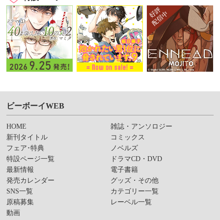
ビーボーイWEB
HOME
雑誌・アンソロジー
新刊タイトル
コミックス
フェア･特典
ノベルズ
特設ページ一覧
ドラマCD・DVD
最新情報
電子書籍
発売カレンダー
グッズ・その他
SNS一覧
カテゴリー一覧
原稿募集
レーベル一覧
動画