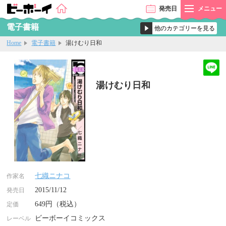
発売
日
メニュー
電子書籍
Home
電子書籍
湯けむり日和
湯けむり日和
七織ニナコ
作家名
2015/11/12
発売日
649円（税込）
定価
ビーボーイコミックス
レーベル