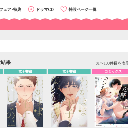
フェア･特典
ドラマCD
特設ページ一覧
索結果
リスト
カード
81〜100件目を表示
電子書籍
電子書籍
コミックス
カテゴリーTOP