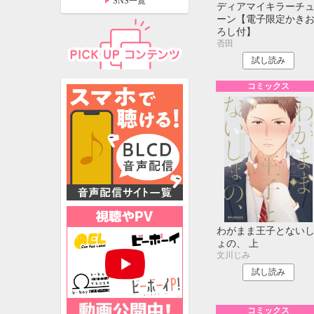
SNS一覧
ディアマイキラーチ
ーン【電子限定かき
ろし付】
否田
試し読み
コミックス
わがまま王子とない
特設ページ
ょの、 上
文川じみ
試し読み
コミックス