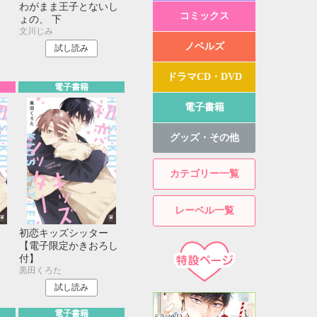
わがまま王子とないし
コミックス
ょの、 下
文川じみ
ノベルズ
試し読み
ドラマCD・DVD
電子書籍
電子書籍
グッズ・その他
カテゴリー一覧
レーベル一覧
初恋キッズシッター
【電子限定かきおろし
付】
黒田くろた
試し読み
電子書籍