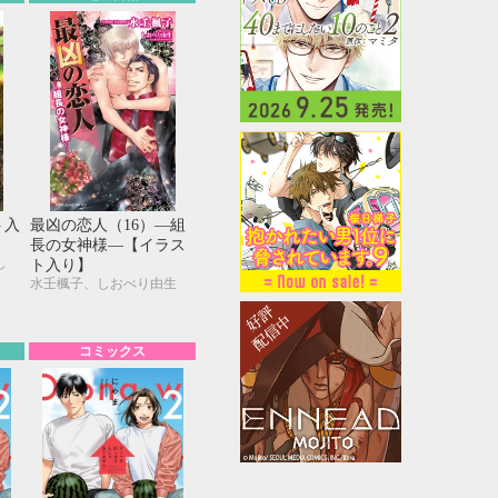
ト入
最凶の恋人（16）―組
長の女神様―【イラス
し
ト入り】
水壬楓子、しおべり由生
コミックス