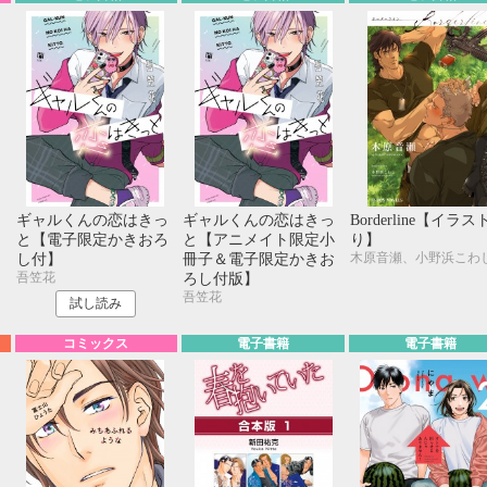
っ
ギャルくんの恋はきっ
ギャルくんの恋はきっ
Borderline【イラス
と【電子限定かきおろ
と【アニメイト限定小
り】
木原音瀬、小野浜こわ
し付】
冊子＆電子限定かきお
吾笠花
ろし付版】
吾笠花
試し読み
コミックス
電子書籍
電子書籍