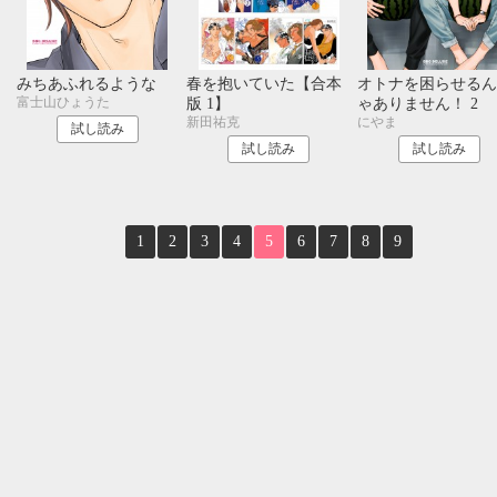
10月
SUN
MON
TUE
WED
THU
FRI
SAT
1
2
3
みちあふれるような
春を抱いていた【合本
オトナを困らせるん
4
5
6
7
8
9
10
富士山ひょうた
版 1】
ゃありません！ 2
11
12
13
14
15
16
17
新田祐克
にやま
試し読み
18
19
20
21
22
23
24
試し読み
試し読み
25
26
27
28
29
30
31
1
2
3
4
5
6
7
8
9