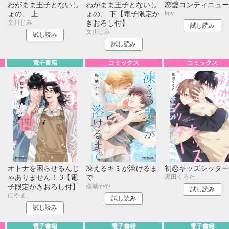
ュ
わがまま王子とないし
わがまま王子とないし
恋愛コンティニュー
bov
お
ょの、 上
ょの、 下【電子限定か
文川じみ
きおろし付】
試し読み
文川じみ
試し読み
試し読み
電子書籍
コミックス
コミックス
し
オトナを困らせるんじ
凍えるキミが溶けるま
初恋キッズシッター
黒田くろた
ゃありません！ 3【電
で
桜城やや
子限定かきおろし付】
試し読み
にやま
試し読み
試し読み
電子書籍
電子書籍
電子書籍