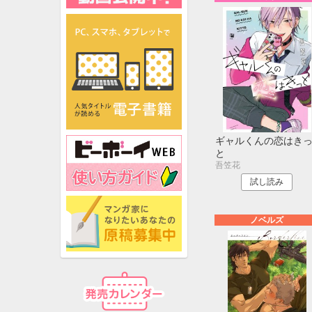
ギャルくんの恋はき
と
吾笠花
試し読み
ノベルズ