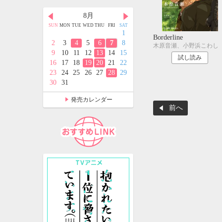
月
8月
9月
D
THU
FRI
SAT
SUN
MON
TUE
WED
THU
FRI
SAT
SUN
MON
TUE
WED
THU
FRI
SAT
2
3
4
1
1
2
3
4
5
Borderline
9
10
11
2
3
4
5
6
7
8
6
7
8
9
10
11
12
木原音瀬、小野浜こわし
5
16
17
18
9
10
11
12
13
14
15
13
14
15
16
17
18
19
試し読み
2
23
24
25
16
17
18
19
20
21
22
20
21
22
23
24
25
26
9
30
31
23
24
25
26
27
28
29
27
28
29
30
30
31
発売カレンダー
前へ