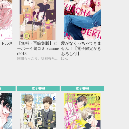
イドルさ
【無料・再編集版】ビ
愛がなくっちゃできま
ーボーイ旬コミ Summe
せん！【電子限定かき
r2018
おろし付】
霧間もっこり、猿和香ちみ、ゆん
ゆん
籍
電子書籍
電子書籍
10月
WED
THU
FRI
SAT
1
2
3
7
8
9
10
14
15
16
17