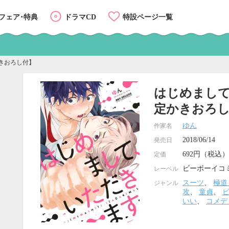
フェア･特典
ドラマCD
特設ページ一覧
きおろし付】
はじめまし
定かきおろ
ゆん
作家名
2018/06/14
発売日
692円（税込）
定価
ビーボーイコ
レーベル
スーツ
、
極道
ジャンル
攻
、
童貞
、
いい
、
コメデ