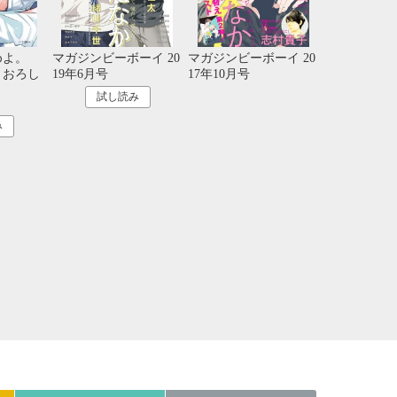
21
22
23
24
28
29
30
31
めよ。
マガジンビーボーイ 20
マガジンビーボーイ 20
きおろし
19年6月号
17年10月号
試し読み
み