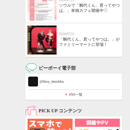
2026/07/21
ソウルで「鯛代くん、君ってやつ
は。」単独カフェ開催中♡
2026/07/21
「鯛代くん、君ってやつは。」が
ファミリーマートに登場！
ビーボーイ電子部
@bboy_denshibu
SNS一覧
PICK UP コンテンツ