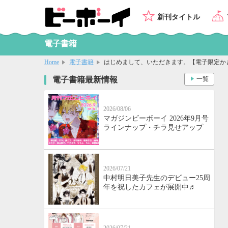
新刊タイトル
電子書籍
Home
電子書籍
はじめまして、いただきます。【電子限定か
電子書籍最新情報
一覧
2026/08/06
マガジンビーボーイ 2026年9月号
ラインナップ・チラ見せアップ
2026/07/21
中村明日美子先生のデビュー25周
年を祝したカフェが展開中♬