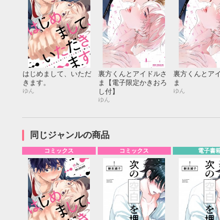
はじめまして、いただ
裏方くんとアイドルさ
裏方くんとア
きます。
ま【電子限定かきおろ
ま
ゆん
ゆん
し付】
ゆん
同じジャンルの商品
コミックス
コミックス
電子書
9月
SUN
MON
TUE
WED
THU
FRI
SAT
SUN
MON
TUE
1
2
3
4
5
6
7
8
9
10
11
12
4
5
6
13
14
15
16
17
18
19
11
12
13