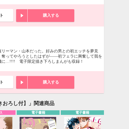
ト
購入する
貞リーマン・山本だった。好みの男との初エッチを夢見
く奪ってやろうとしたはずが――初フェラに興奮して我を
…!!!! 電子限定描き下ろしまんがも収録！
ト
購入する
きおろし付】」関連商品
ス
電子書籍
電子書籍