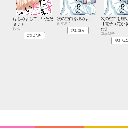
20
21
22
23
24
25
26
18
19
20
27
28
29
30
25
26
27
はじめまして、いただ
次の空白を埋めよ。
次の空白を埋
新本浦子
きます。
【電子限定か
ゆん
付】
試し読み
新本浦子
試し読み
試し読