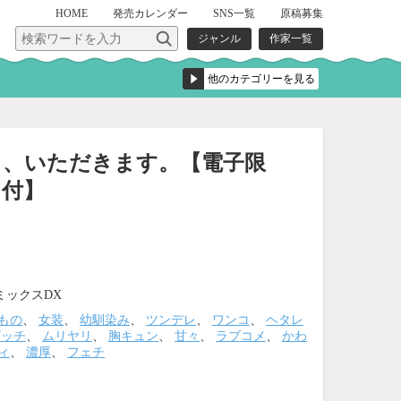
HOME
発売
カレンダー
SNS一覧
原稿募集
ジャンル
作家一覧
て、いただきます。【電子限
し付】
ミックスDX
もの
、
女装
、
幼馴染み
、
ツンデレ
、
ワンコ
、
ヘタレ
ビッチ
、
ムリヤリ
、
胸キュン
、
甘々
、
ラブコメ
、
かわ
ィ
、
濃厚
、
フェチ