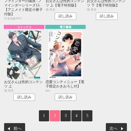
ファインダーの陽炎 -フ
お父さんは性的コンテン
お父さんは性的コンテン
ァインダーシリーズ13-
ツ 上【電子特別版】
ツ 下【電子特別版】
【アニメイト限定小冊子
池 玲文
池 玲文
付版】
試し読み
試し読み
やまねあやの
コミックス
電子書籍
お父さんは性的コンテン
恋愛コンティニュー【電
ツ 上
子限定かきおろし付】
池 玲文
bov
試し読み
試し読み
1
2
3
4
5
前へ
次へ