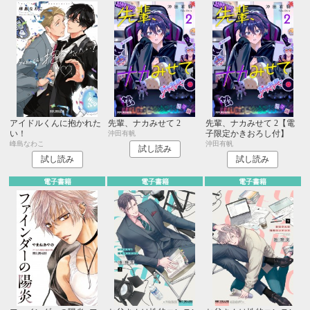
アイドルくんに抱かれた
先輩、ナカみせて 2
先輩、ナカみせて 2【電
い！
子限定かきおろし付】
沖田有帆
峰島なわこ
沖田有帆
試し読み
試し読み
試し読み
電子書籍
電子書籍
電子書籍