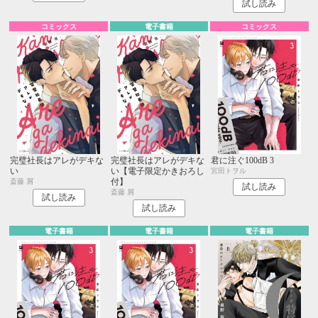
試し読み
コミックス
電子書籍
コミックス
完璧社長はアレがデキな
完璧社長はアレがデキな
君に注ぐ100dB 3
い
い【電子限定かきおろし
宮田トヲル
付】
斎藤 屑
試し読み
斎藤 屑
試し読み
試し読み
電子書籍
電子書籍
電子書籍