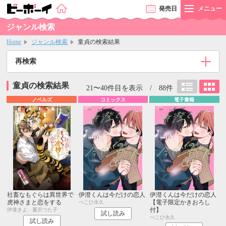
発売
日
メニュー
ジャンル検索
Home
ジャンル検索
童貞の検索結果
再検索
童貞の検索結果
21〜40件目を表示 / 88件
ノベルズ
コミックス
電子書籍
社畜なもぐらは異世界で
伊澄くんは今だけの恋人
伊澄くんは今だけの恋人
虎神さまと恋をする
【電子限定かきおろし
ぺこひ永久
付】
伊達きよ、蔓沢つた子
試し読み
ぺこひ永久
試し読み