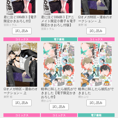
君に注ぐ100dB 3【電子
君に注ぐ100dB 3【アニ
Ωオメガ特区～運命のオ
限定かきおろし付】
メイト限定小冊子＆電子
ークション～ 上
限定かきおろし付版】
宮田トヲル
東野 裕
宮田トヲル
試し読み
試し読み
コミックス
電子書籍
コミックス
Ωオメガ特区～運命のオ
軽率にBLしたら彼氏がで
軽率にBLしたら彼氏がで
ークション～ 上
きました【電子限定かき
きました
おろし付】
東野 裕
煙かぶり
煙かぶり
試し読み
試し読み
試し読み
コミックス
コミックス
電子書籍