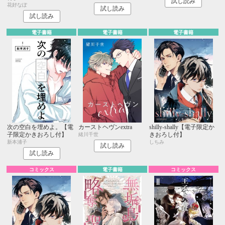
試し読み
花好なぽ
試し読み
試し読み
電子書籍
電子書籍
電子書籍
次の空白を埋めよ。【電
カーストヘヴンextra
shilly-shally【電子限定か
子限定かきおろし付】
きおろし付】
緒川千世
新本浦子
しちみ
試し読み
試し読み
コミックス
電子書籍
コミックス