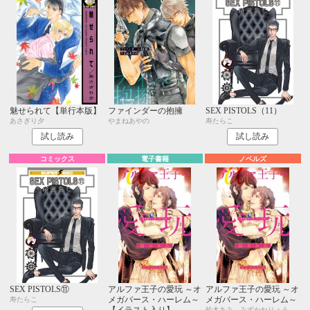
魅せられて【単行本版】
ファインダーの抱擁
SEX PISTOLS（11）
あさぎり夕
やまねあやの
寿たらこ
試し読み
試し読み
コミックス
電子書籍
ノベルズ
SEX PISTOLS⑪
アルファ王子の愛玩 ～オ
アルファ王子の愛玩 ～オ
メガバース・ハーレム～
メガバース・ハーレム～
寿たらこ
【イラスト入り】
鈴木あみ、みずかねりょう