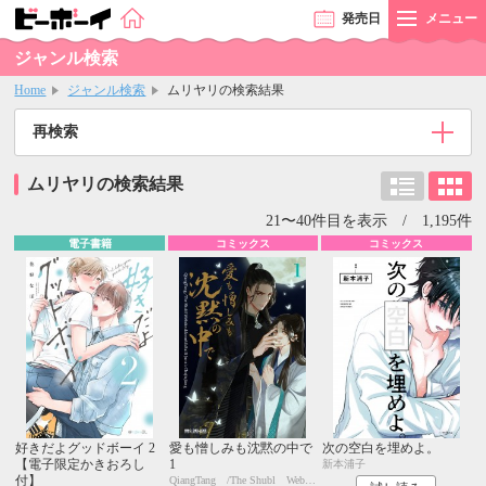
発売
日
メニュー
ジャンル検索
Home
ジャンル検索
ムリヤリの検索結果
再検索
ムリヤリの検索結果
21〜40件目を表示 / 1,195件
電子書籍
コミックス
コミックス
好きだよグッドボーイ 2
愛も憎しみも沈黙の中で
次の空白を埋めよ。
【電子限定かきおろし
1
新本浦子
付】
QiangTang /The Shubl Website+kkworld+BailiJunxi+Chujiujiang