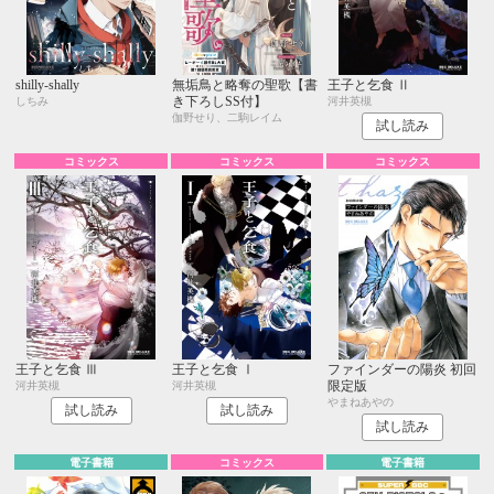
shilly-shally
無垢鳥と略奪の聖歌【書
王子と乞食 Ⅱ
き下ろしSS付】
しちみ
河井英槻
伽野せり、二駒レイム
試し読み
コミックス
コミックス
コミックス
王子と乞食 Ⅲ
王子と乞食 Ⅰ
ファインダーの陽炎 初回
限定版
河井英槻
河井英槻
やまねあやの
試し読み
試し読み
試し読み
電子書籍
コミックス
電子書籍