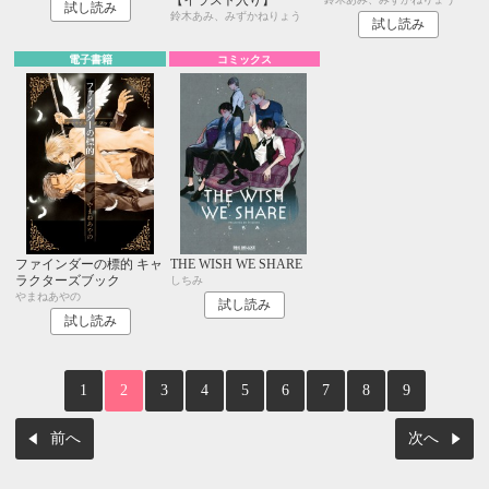
試し読み
鈴木あみ、みずかねりょう
試し読み
電子書籍
コミックス
ファインダーの標的 キャ
THE WISH WE SHARE
ラクターズブック
しちみ
やまねあやの
試し読み
試し読み
1
2
3
4
5
6
7
8
9
前へ
次へ