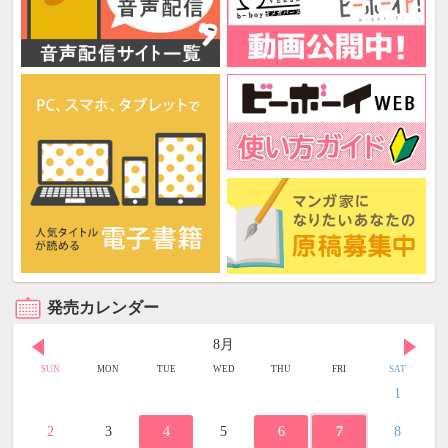
発売カレンダー
8月
SUN
MON
TUE
WED
THU
FRI
SAT
1
2
3
4
5
6
7
8