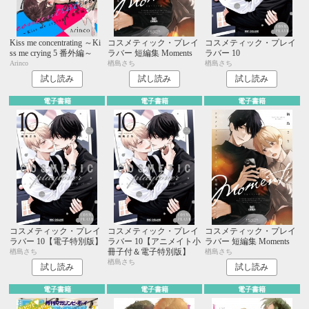
Kiss me concentrating ～Ki
コスメティック・プレイ
コスメティック・プレイ
ss me crying 5 番外編～
ラバー 短編集 Moments
ラバー 10
Arinco
楢島さち
楢島さち
試し読み
試し読み
試し読み
電子書籍
電子書籍
電子書籍
コスメティック・プレイ
コスメティック・プレイ
コスメティック・プレイ
ラバー 10【電子特別版】
ラバー 10【アニメイト小
ラバー 短編集 Moments
冊子付＆電子特別版】
楢島さち
楢島さち
楢島さち
試し読み
試し読み
電子書籍
電子書籍
電子書籍