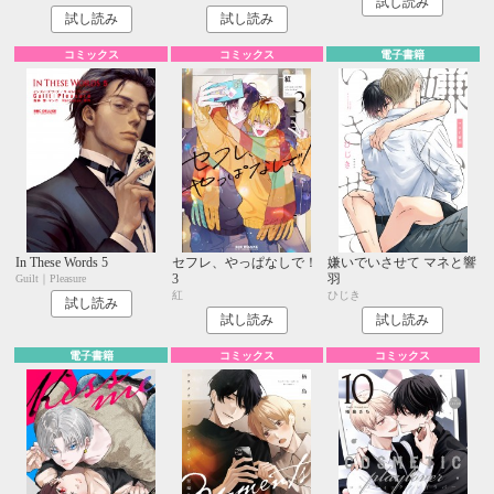
試し読み
試し読み
試し読み
コミックス
コミックス
電子書籍
In These Words 5
セフレ、やっぱなしで！
嫌いでいさせて マネと響
3
羽
Guilt｜Pleasure
紅
ひじき
試し読み
試し読み
試し読み
電子書籍
コミックス
コミックス