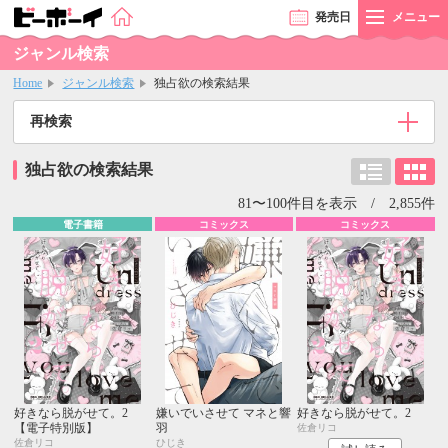
発売
日
メニュー
ジャンル検索
Home
ジャンル検索
独占欲の検索結果
再検索
独占欲の検索結果
81〜100件目を表示 / 2,855件
電子書籍
コミックス
コミックス
好きなら脱がせて。2
嫌いでいさせて マネと響
好きなら脱がせて。2
【電子特別版】
羽
佐倉リコ
佐倉リコ
ひじき