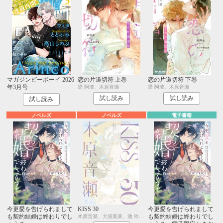
マガジンビーボーイ 2026
恋の片道切符 上巻
恋の片道切符 下巻
年3月号
梁 阿渣、木原音瀬
梁 阿渣、木原音瀬
試し読み
試し読み
試し読み
ノベルズ
ノベルズ
電子書籍
今更愛を告げられまして
KISS 30
今更愛を告げられまして
も契約結婚は終わりでし
も契約結婚は終わりでし
木原音瀬、犬居葉菜、池 玲文、昼寝シアン