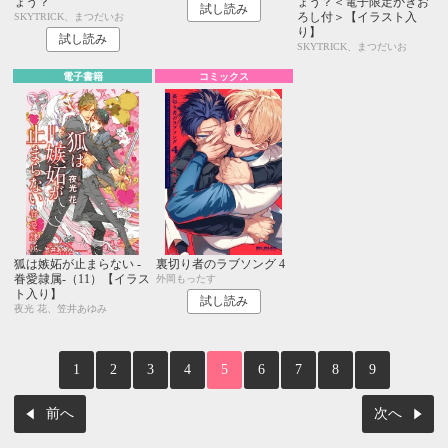
ょう？
ょう？＜電子限定かきお
試し読み
ろし付＞【イラスト入
SKYTRICK、まつだいお
り】
試し読み
SKYTRICK、まつだいお
電子書籍
コミックス
狐は嫉妬が止まらない -
裏切り者のラブソング 4
眷愛隷属-（11）【イラス
外岡もったす
ト入り】
試し読み
夜光 花、笠井あゆみ
1
2
3
4
5
6
7
8
9
前へ
次へ