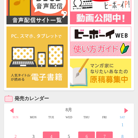
発売カレンダー
8月
SUN
MON
TUE
WED
THU
FRI
SAT
1
2
3
4
5
6
7
8