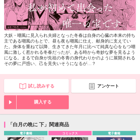
大妖・嘲風に見入られ夫婦となった冬春は自身の心臓の本来の持ち
主である嘲風のもとで、昼も夜も嘲風に仕え、献身的に支えてい
た。身体を重ねて以降、生きてきた年月に比べて純真な心をもつ嘲
風に激しく惹かれる冬春だったが、ある時から奇妙な夢を見るよう
になる。まるで自身が先祖の冬青の身代わりかのように展開される
その夢に戸惑い、己を見失いそうになるが…？
試し読みする
アンケート
購入する
「白月の晩に 下」関連商品
電子書籍
コミックス
電子書籍