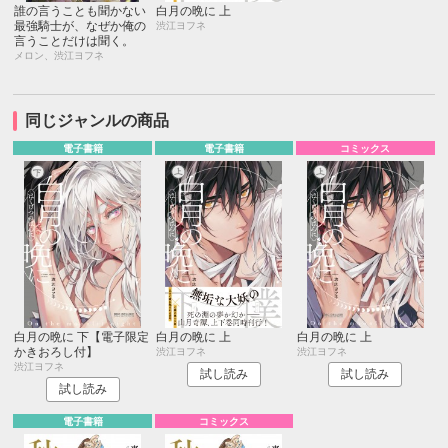
誰の言うことも聞かない
白月の晩に 上
最強騎士が、なぜか俺の
渋江ヨフネ
言うことだけは聞く。
メロン、渋江ヨフネ
同じジャンルの商品
電子書籍
電子書籍
コミックス
白月の晩に 下【電子限定
白月の晩に 上
白月の晩に 上
かきおろし付】
渋江ヨフネ
渋江ヨフネ
渋江ヨフネ
試し読み
試し読み
試し読み
電子書籍
コミックス