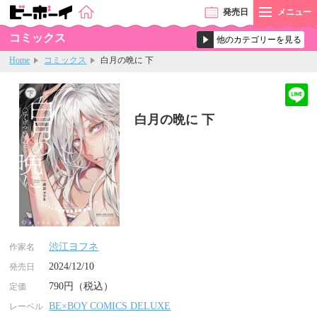
発売
日
メニュー
コミックス
Home
コミックス
白月の晩に 下
白月の晩に 下
渋江ヨフネ
作家名
2024/12/10
発売日
790円（税込）
定価
BE×BOY COMICS DELUXE
レーベル