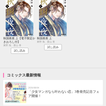
秋国夜夜 上【電子限定か
秋国夜夜 上
きおろし付】
東野 海、栗山 青
東野 海、栗山 青
試し読み
試し読み
コミックス最新情報
2026/08/04
「少女マンガなら叶わない恋」3巻発売記念フェ
ア開催！