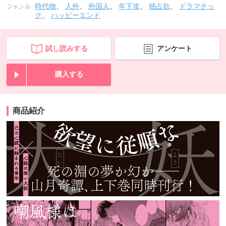
時代物
、
人外
、
外国人
、
年下攻
、
独占欲
、
ドラマチッ
ジャンル
ク
、
ハッピーエンド
試し読みする
アンケート
購入する
商品紹介