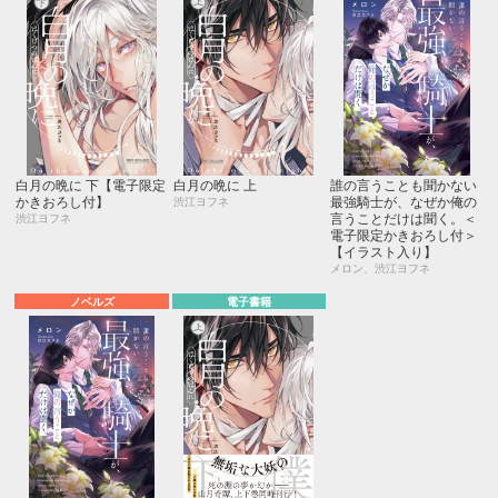
白月の晩に 下【電子限定
白月の晩に 上
誰の言うことも聞かない
かきおろし付】
最強騎士が、なぜか俺の
渋江ヨフネ
言うことだけは聞く。＜
渋江ヨフネ
電子限定かきおろし付＞
【イラスト入り】
メロン、渋江ヨフネ
ノベルズ
電子書籍