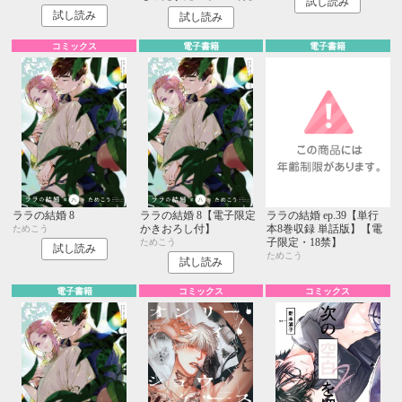
試し読み
試し読み
試し読み
コミックス
電子書籍
電子書籍
ララの結婚 8
ララの結婚 8【電子限定
ララの結婚 ep.39【単行
かきおろし付】
本8巻収録 単話版】【電
ためこう
子限定・18禁】
ためこう
試し読み
ためこう
試し読み
電子書籍
コミックス
コミックス