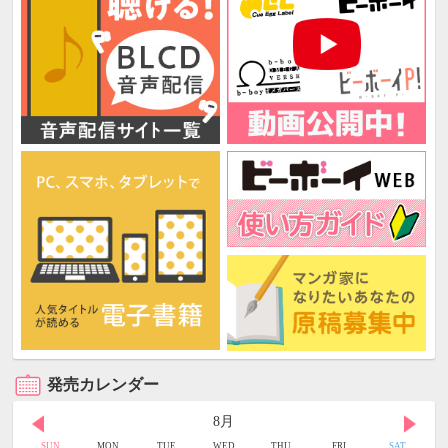
発売カレンダー
8月
SUN
MON
TUE
WED
THU
FRI
SAT