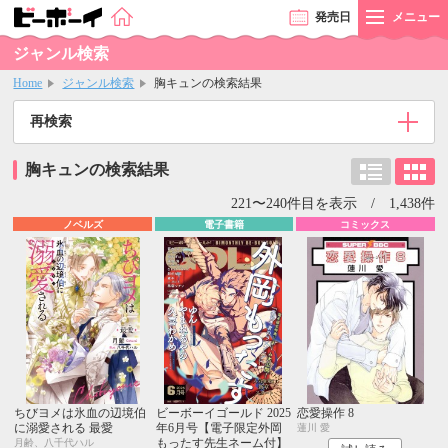
発売
日
メニュー
ジャンル検索
Home
ジャンル検索
胸キュンの検索結果
再検索
胸キュンの検索結果
221〜240件目を表示 / 1,438件
ノベルズ
電子書籍
コミックス
ちびヨメは氷血の辺境伯
ビーボーイゴールド 2025
恋愛操作 8
に溺愛される 最愛
年6月号【電子限定外岡
蓮川 愛
もったす先生ネーム付】
月齢、八千代ハル