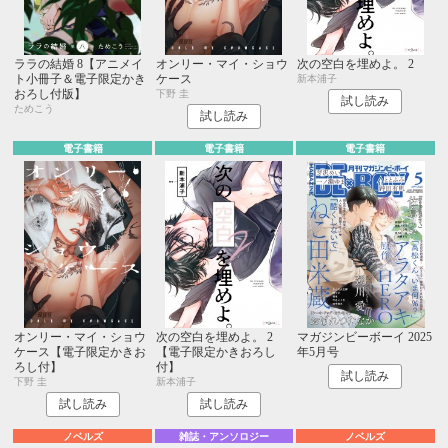
ララの結婚 8【アニメイ
オンリー・マイ・ショウ
次の空白を埋めよ。 2
ト小冊子＆電子限定かき
ケース
新本浦子
おろし付版】
下野 圭
試し読み
ためこう
試し読み
電子書籍
電子書籍
電子書籍
オンリー・マイ・ショウ
次の空白を埋めよ。 2
マガジンビーボーイ 2025
ケース【電子限定かきお
【電子限定かきおろし
年5月号
ろし付】
付】
試し読み
下野 圭
新本浦子
試し読み
試し読み
ノベルズ
雑誌・アンソロジー
ノベルズ