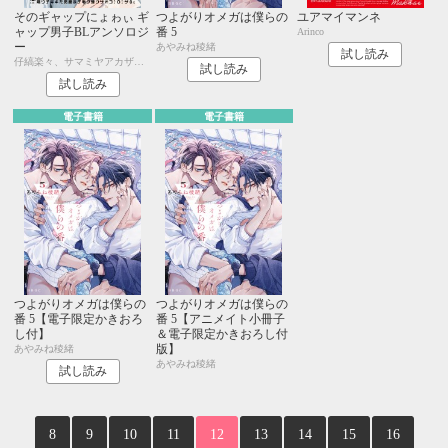
そのギャップにょゎぃ ギ
つよがりオメガは僕らの
ユアマイマンネ
ャップ男子BLアンソロジ
番 5
Arinco
ー
あやみね稜緒
試し読み
仔縞楽々、サマミヤアカザ、510、REO、ミキマキ、中条 亮、相野ココ、内海ロング、はかた、橋岡リツキ、山口すぐり、アッサ、すけやま、末広マチ、琢磨、上原あり、秋久テオ、ウエハラ蜂、四隅、くせ毛、美山薫子
試し読み
試し読み
電子書籍
電子書籍
つよがりオメガは僕らの
つよがりオメガは僕らの
番 5【電子限定かきおろ
番 5【アニメイト小冊子
し付】
＆電子限定かきおろし付
版】
あやみね稜緒
あやみね稜緒
試し読み
8
9
10
11
12
13
14
15
16