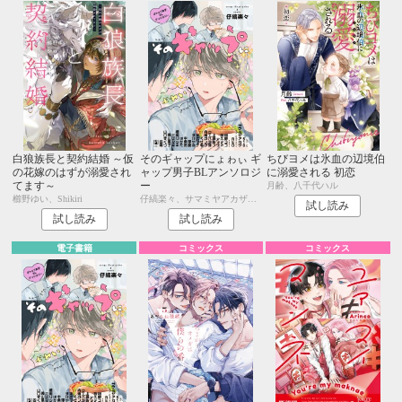
白狼族長と契約結婚 ～仮
そのギャップにょゎぃ ギ
ちびヨメは氷血の辺境伯
の花嫁のはずが溺愛され
ャップ男子BLアンソロジ
に溺愛される 初恋
てます～
ー
月齢、八千代ハル
櫛野ゆい、Shikiri
仔縞楽々、サマミヤアカザ、510、REO、ミキマキ、中条 亮、相野ココ、内海ロング、はかた、橋岡リツキ、山口すぐり、アッサ、すけやま、末広マチ、琢磨、上原あり、秋久テオ、ウエハラ蜂、四隅、くせ毛、美山薫子
試し読み
試し読み
試し読み
電子書籍
コミックス
コミックス