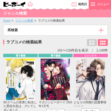
発売
日
メニュー
ジャンル検索
Home
ジャンル検索
ラブコメの検索結果
再検索
ラブコメの検索結果
101〜120件目を表示 / 2,149件
電子書籍
電子書籍
コミックス
BLゲームの世界に転生し
マガジンビーボーイ 2026
となりの同期の恋愛事情
た悪役令息は、グレてし
年1月号
スズヒロ
まいました