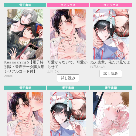
電子書籍
コミックス
コミックス
Kiss me crying 5【電子特
可愛がらないで、可愛が
ねえ先輩、俺だけ見てよ
別版・音声データ購入用
らせて
粒乃木つぶ
シリアルコード付】
上田にく
試し読み
Arinco
試し読み
電子書籍
電子書籍
電子書籍