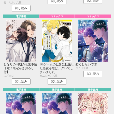
試し読み
試し読み
奏ユミカ、八重
試し読み
電子書籍
コミックス
コミックス
となりの同期の恋愛事情
BLゲームの世界に転生し
酷くしないで⑫
【電子限定かきおろし
た悪役令息は、グレてし
ねこ田米蔵
付】
まいました
試し読み
スズヒロ
奏ユミカ、八重
試し読み
試し読み
電子書籍
電子書籍
電子書籍