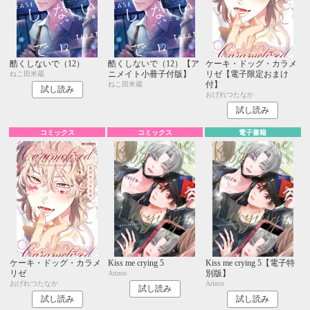
酷くしないで（12）
酷くしないで（12）【ア
ケーキ・ドッグ・カラメ
ニメイト小冊子付版】
リゼ【電子限定おまけ
ねこ田米蔵
付】
ねこ田米蔵
試し読み
おげれつたなか
試し読み
コミックス
コミックス
電子書籍
ケーキ・ドッグ・カラメ
Kiss me crying 5
Kiss me crying 5【電子特
リゼ
別版】
Arinco
おげれつたなか
Arinco
試し読み
試し読み
試し読み