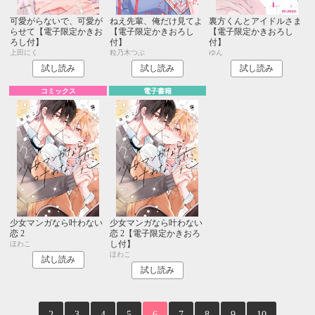
可愛がらないで、可愛が
ねえ先輩、俺だけ見てよ
裏方くんとアイドルさま
らせて【電子限定かきお
【電子限定かきおろし
【電子限定かきおろし
ろし付】
付】
付】
上田にく
粒乃木つぶ
ゆん
試し読み
試し読み
試し読み
コミックス
電子書籍
少女マンガなら叶わない
少女マンガなら叶わない
恋 2
恋 2【電子限定かきおろ
し付】
ほわこ
ほわこ
試し読み
試し読み
2
3
4
5
6
7
8
9
10