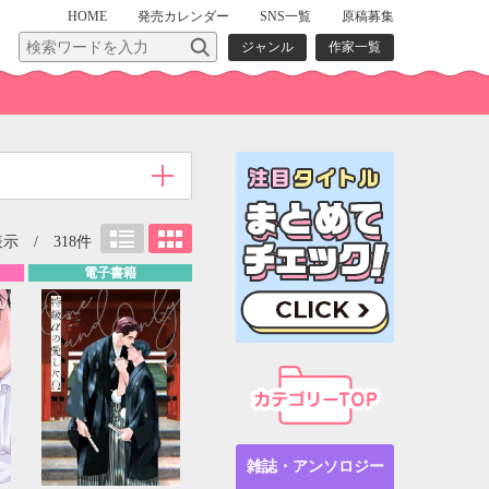
HOME
発売
カレンダー
SNS一覧
原稿募集
ジャンル
作家一覧
示 / 318件
電子書籍
雑誌・アンソロジー