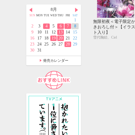
月
8月
9月
D
THU
FRI
SAT
SUN
MON
TUE
WED
THU
FRI
SAT
SUN
MON
TUE
WED
THU
FRI
SAT
2
3
4
1
1
2
3
4
5
無限初夜＜電子限定
9
10
11
2
3
4
5
6
7
8
6
7
8
9
10
11
12
きおろし付＞【イラ
5
16
17
18
9
10
11
12
13
14
15
13
14
15
16
17
18
19
ト入り】
雪代鞠絵、Ciel
2
23
24
25
16
17
18
19
20
21
22
20
21
22
23
24
25
26
9
30
31
23
24
25
26
27
28
29
27
28
29
30
30
31
発売カレンダー