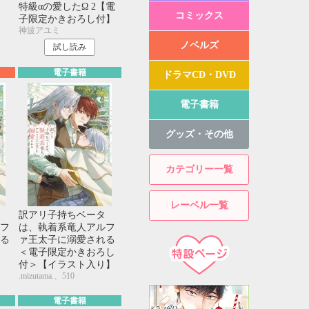
特級αの愛したΩ 2【電
コミックス
子限定かきおろし付】
神波アユミ
ノベルズ
試し読み
電子書籍
ドラマCD・DVD
電子書籍
グッズ・その他
カテゴリー一覧
レーベル一覧
訳アリ子持ちベータ
フ
は、執着系竜人アルフ
る
ァ王太子に溺愛される
＜電子限定かきおろし
付＞【イラスト入り】
.mizutama.、510
電子書籍