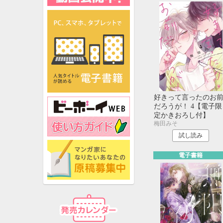
好きって言ったのお
だろうが！ 4【電子限
定かきおろし付】
梅田みそ
試し読み
電子書籍