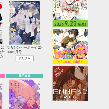
20
マガジンビーボーイ 20
定外
26年6月号
ム
試し読み
電子書籍