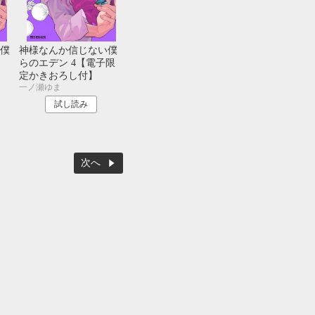
僕
神様なんか信じない僕
らのエデン 4【電子限
定かきおろし付】
一ノ瀬ゆま
試し読み
次へ