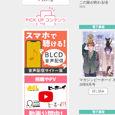
SNS一覧
この旅が終わる頃
喃喃
電子書籍
マガジンビーボーイ 2
26年8月号
特設ページ
試し読み
電子書籍