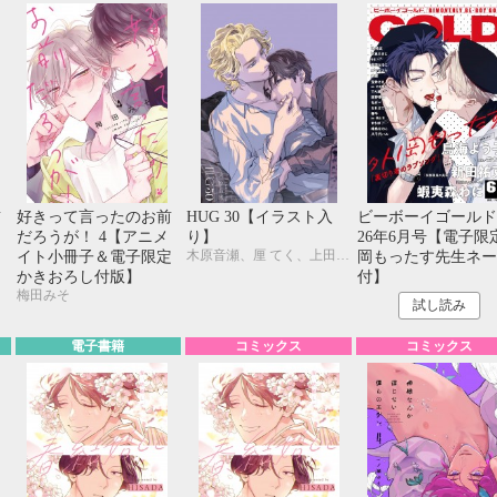
前
好きって言ったのお前
HUG 30【イラスト入
ビーボーイゴールド 
だろうが！ 4【アニメ
り】
26年6月号【電子限
木原音瀬、厘 てく、上田アキ、外岡もったす
イト小冊子＆電子限定
岡もったす先生ネー
かきおろし付版】
付】
梅田みそ
試し読み
電子書籍
コミックス
コミックス