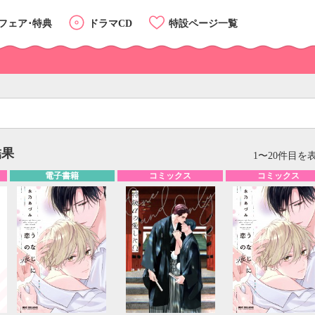
フェア･特典
ドラマCD
特設ページ一覧
結果
リスト
カード
1〜20件目を表
電子書籍
コミックス
コミックス
カテゴリーTOP