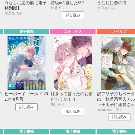
うなじに恋の痕【電子
特級αの愛したΩ 2
うなじに恋の痕
神波アユミ
永乃あづみ
特別版】
永乃あづみ
試し読み
電子書籍
コミックス
ノベルズ
0
ビーボーイゴールド 20
好きって言ったのお前
訳アリ子持ちベータ
26年8月号
だろうが！ 4
は、執着系竜人アル
梅田みそ
ァ王太子に溺愛され
試し読み
.mizutama.、510
試し読み
試し読み
電子書籍
電子書籍
電子書籍