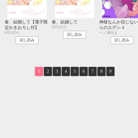
10月
SUN
MON
TUE
WED
THU
FRI
SAT
1
2
3
か
春、結婚して【電子限
春、結婚して
神様なんか信じない
4
5
6
7
8
9
10
HISADA
ス
定かきおろし付】
らのエデン 4
HISADA
一ノ瀬ゆま
11
12
13
14
15
16
17
試し読み
18
19
20
21
22
23
24
試し読み
試し読み
25
26
27
28
29
30
31
1
2
3
4
5
6
7
8
9