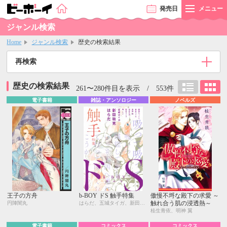
発売
日
メニュー
ジャンル検索
Home
ジャンル検索
歴史の検索結果
再検索
歴史の検索結果
261〜280件目を表示 / 553件
電子書籍
雑誌・アンソロジー
ノベルズ
王子の方舟
b-BOY ドS 触手特集
傲慢不埒な殿下の求愛 ～
触れ合う肌の浸透熱～
円陣闇丸
はらだ、五城タイガ、新田祐克、桜井りょう、環 レン、宝井さき、霧間もっこり、東野 海、南条つぐみ
桂生青依、明神 翼
電子書籍
コミックス
コミックス