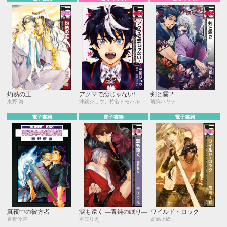
灼熱の王
アクマで恋じゃない!
剣と霧 2
東野 海
沖銀ジョウ、竹若トモハル
琥狗ハヤテ
電子書籍
電子書籍
電子書籍
真夜中の彼方者
涙も遠く ―青鈍の眠り―
ワイルド・ロック
直野儚羅
本庄りえ
高嶋上総