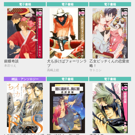
電子書籍
電子書籍
電子書籍
銀蝶奇談
犬も歩けばフォーリンラ
乙女ビッチくんの恋愛攻
ブ
略！
本庄りえ
高嶋上総
サトニシ
雑誌・アンソロジー
電子書籍
電子書籍