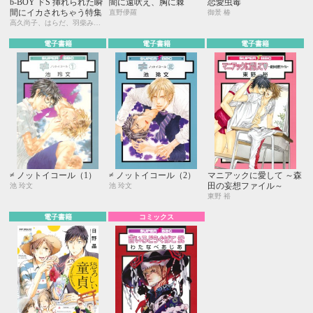
b-BOY ドS 挿れられた瞬
闇に遠吠え、胸に棘
恋愛虫毒
間にイカされちゃう特集
直野儚羅
御景 椿
高久尚子、はらだ、羽柴みず、ヤマ♥びっこ、松田うさち子、八川キュウ、環 レン、清瀬ゆき、南条つぐみ、厘 てく、小池マルミ
電子書籍
電子書籍
電子書籍
≠ ノットイコール（1）
≠ ノットイコール（2）
マニアックに愛して ～森
田の妄想ファイル～
池 玲文
池 玲文
東野 裕
電子書籍
コミックス