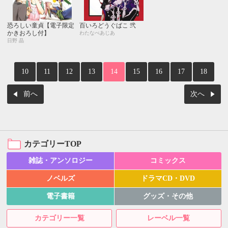
恐ろしい童貞【電子限定
百いろどうぐばこ 弐
かきおろし付】
わたなべあじあ
日野 晶
10
11
12
13
14
15
16
17
18
前へ
次へ
カテゴリーTOP
雑誌・アンソロジー
コミックス
ノベルズ
ドラマCD・DVD
電子書籍
グッズ・その他
カテゴリー一覧
レーベル一覧