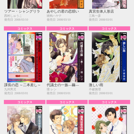
ツアー・シャングリラ
あやしの君の恋煩い
真宮生体人形店
西村しゅうこ
琥狗ハヤテ
三島一彦
発売日
2008/03/10
発売日
2008/03/10
発売日
2008/03/01
コミックス
コミックス
コミックス
課長の恋 ～二本差し～
代議士の一族―繭―
激しい雨
九州男児
環 レン
不破慎理
発売日
2008/03/01
発売日
2008/03/01
発売日
2008/03/01
コミックス
コミックス
コミックス