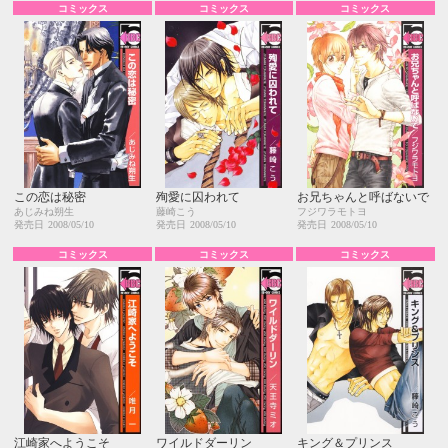
コミックス
コミックス
コミックス
この恋は秘密
殉愛に囚われて
お兄ちゃんと呼ばないで
あじみね朔生
藤崎こう
フジワラモトヨ
発売日
2008/05/10
発売日
2008/05/10
発売日
2008/05/10
コミックス
コミックス
コミックス
江崎家へようこそ
ワイルドダーリン
キング＆プリンス