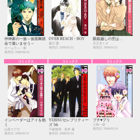
仲神家の一族～仮面舞踏
OVER REACH・BOY
眼鏡越しの空は…
会で逢いませう～
蓮川 愛
天王寺ミオ
発売日
2008/05/31
発売日
2008/05/31
ホームラン・拳
発売日
2008/06/10
コミックス
コミックス
コミックス
インベーダーはアイを抱
YEBISUセレブリティー
プチ♥プリ
く
ズ 5th
三島一彦
発売日
2008/05/10
山葵マグロ
不破慎理、岩本 薫
発売日
2008/05/31
発売日
2008/05/10