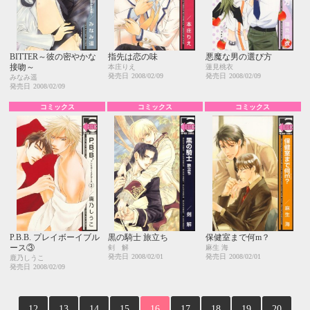
BITTER～彼の密やかな
指先は恋の味
悪魔な男の選び方
接吻～
本庄りえ
蓮見桃衣
発売日
2008/02/09
発売日
2008/02/09
みなみ遥
発売日
2008/02/09
コミックス
コミックス
コミックス
P.B.B. プレイボーイブル
黒の騎士 旅立ち
保健室まで何m？
ース③
剣 解
麻生 海
発売日
2008/02/01
発売日
2008/02/01
鹿乃しうこ
発売日
2008/02/09
12
13
14
15
16
17
18
19
20