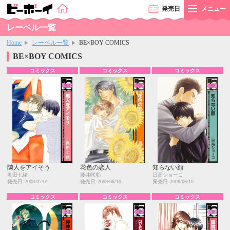
発売
日
メニュー
レーベル一覧
Home
レーベル一覧
BE×BOY COMICS
BE×BOY COMICS
コミックス
コミックス
コミックス
隣人をアイそう
花色の恋人
知らない顔
奥田七緒
藤井咲耶
日高ショーコ
発売日
2008/07/01
発売日
2008/06/10
発売日
2008/06/10
コミックス
コミックス
コミックス