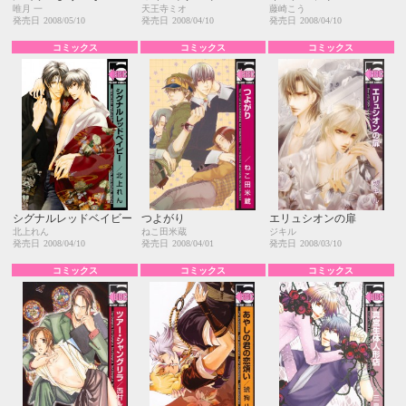
唯月 一
天王寺ミオ
藤崎こう
発売日
2008/05/10
発売日
2008/04/10
発売日
2008/04/10
コミックス
コミックス
コミックス
シグナルレッドベイビー
つよがり
エリュシオンの扉
北上れん
ねこ田米蔵
ジキル
発売日
2008/04/10
発売日
2008/04/01
発売日
2008/03/10
コミックス
コミックス
コミックス