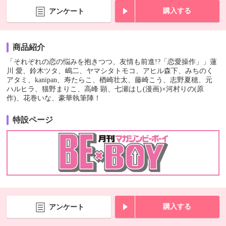
購入する
アンケート
商品紹介
「それぞれの恋の悩みを抱きつつ、友情も前進!?「恋愛操作」」蓮
川 愛、鈴木ツタ、嶋二、ヤマシタトモコ、アヒル森下、みちのく
アタミ、kanipan、寿たらこ、楢崎壮太、藤崎こう、志野夏穂、元
ハルヒラ、猫野まりこ、高峰 顕、七瀬はし(漫画)×河村りの(原
作)、花巻いな、豪華執筆陣！
特設ページ
購入する
アンケート