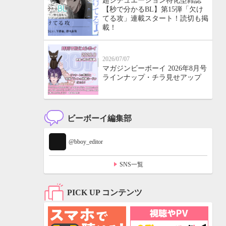
超シチュエーション特化型雑誌
【秒で分かるBL】第15弾「欠け
てる攻」連載スタート！読切も掲
載！
2026/07/07
マガジンビーボーイ 2026年8月号
ラインナップ・チラ見せアップ
ビーボーイ編集部
@bboy_editor
SNS一覧
PICK UP コンテンツ