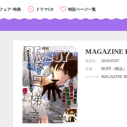
フェア･特典
ドラマCD
特設ページ一覧
号
MAGAZINE 
2016/05/07
発売日
803円（税込）
定価
MAGAZINE B
レーベル