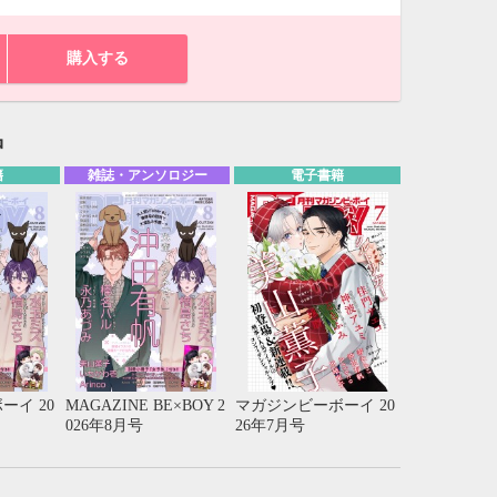
購入する
品
籍
雑誌・アンソロジー
電子書籍
10月
ーイ 20
MAGAZINE BE×BOY 2
マガジンビーボーイ 20
026年8月号
26年7月号
WED
THU
FRI
SAT
1
2
3
7
8
9
10
14
15
16
17