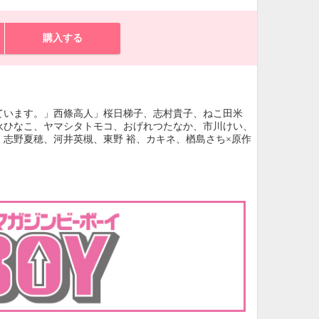
購入する
ています。」西條高人」桜日梯子、志村貴子、ねこ田米
永ひなこ、ヤマシタトモコ、おげれつたなか、市川けい、
志野夏穂、河井英槻、東野 裕、カキネ、楢島さち×原作