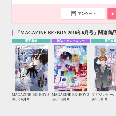
アンケート
「MAGAZINE BE×BOY 2016年6月号」関連商
電子書籍
雑誌・アンソロジー
電子書
9月
MAGAZINE BE×BOY 2
MAGAZINE BE×BOY 2
マガジンビーボ
016年6月号
026年9月号
26年8月号
SUN
MON
TUE
WED
THU
FRI
SAT
SUN
MON
TUE
1
2
3
4
5
6
7
8
9
10
11
12
4
5
6
13
14
15
16
17
18
19
11
12
13