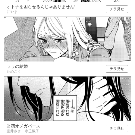
オトナを困らせるんじゃありません!
チラ見せ
にやま
ララの結婚
チラ見せ
ためこう
財閥オメガバース
チラ見せ
宝井さき、水壬楓子