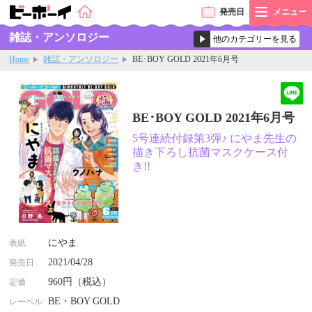
発売
日
メニュー
雑誌・アンソロジー
Home
雑誌・アンソロジー
BE･BOY GOLD 2021年6月号
BE･BOY GOLD 2021年6月号
5号連続付録第3弾♪ にやま先生の
描き下ろし抗菌マスクケース付
き!!
にやま
表紙
2021/04/28
発売日
960円（税込）
定価
BE・BOY GOLD
レーベル