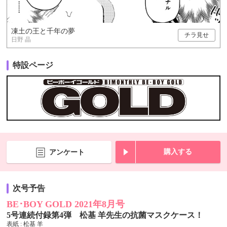
凍土の王と千年の夢
チラ見せ
日野 晶
特設ページ
購入する
アンケート
次号予告
BE･BOY GOLD 2021年8月号
5号連続付録第4弾 松基 羊先生の抗菌マスクケース！
表紙 : 松基 羊