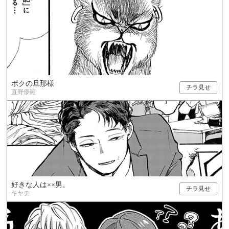
ボクの旦那様
チラ見せ
直野儚羅
好きな人は××男。
チラ見せ
キヤチ