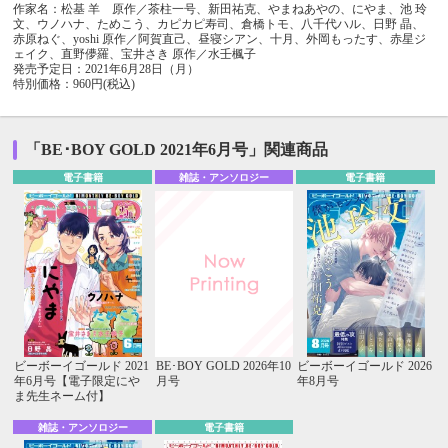
作家名：松基 羊 原作／茶柱一号、新田祐克、やまねあやの、にやま、池 玲
文、ウノハナ、ためこう、カピカピ寿司、倉橋トモ、八千代ハル、日野 晶、
赤原ねぐ、yoshi 原作／阿賀直己、昼寝シアン、十月、外岡もったす、赤星ジ
ェイク、直野儚羅、宝井さき 原作／水壬楓子
発売予定日：2021年6月28日（月）
特別価格：960円(税込)
「BE･BOY GOLD 2021年6月号」関連商品
電子書籍
雑誌・アンソロジー
電子書籍
ビーボーイゴールド 2021
BE･BOY GOLD 2026年10
ビーボーイゴールド 2026
年6月号【電子限定にや
月号
年8月号
ま先生ネーム付】
雑誌・アンソロジー
電子書籍