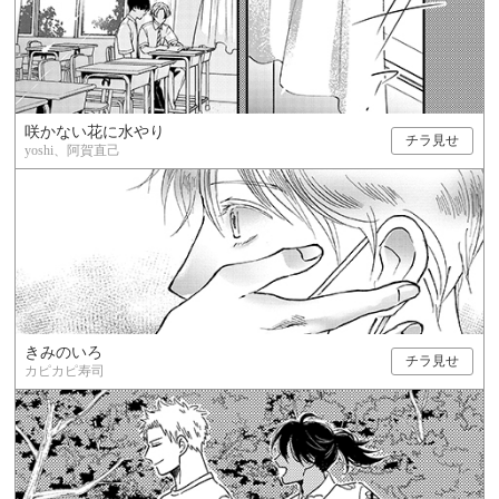
咲かない花に水やり
チラ見せ
yoshi、阿賀直己
きみのいろ
チラ見せ
カピカピ寿司