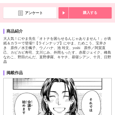
購入する
アンケート
商品紹介
大人気！にやま先生「オトナを困らせるんじゃありません！」が表
紙＆カラーで登場!!【ラインナップ】にやま、ためこう、宝井さ
き 原作／水壬楓子、ウノハナ、池 玲文、yoshi 原作／阿賀直
己、カピカピ寿司、文川じみ、外岡もったす、赤星ジェイク、峰島
なわこ、野田のんだ、直野儚羅、キヤチ、昼寝シアン、十月、日野
晶
掲載作品