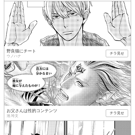
野良猫にチート
チラ見せ
ウノハナ
お父さんは性的コンテンツ
チラ見せ
池 玲文