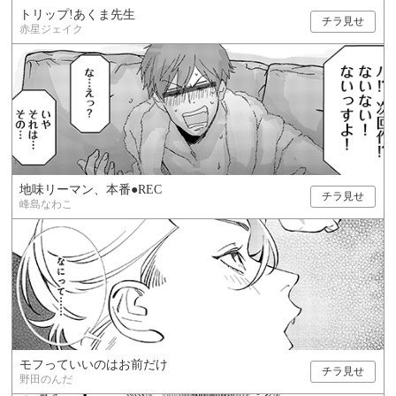
トリップ!あくま先生
チラ見せ
赤星ジェイク
地味リーマン、本番●REC
チラ見せ
峰島なわこ
モフっていいのはお前だけ
チラ見せ
野田のんだ