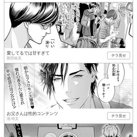
愛してるでは甘すぎて
チラ見せ
新田祐克
お父さんは性的コンテンツ
チラ見せ
池 玲文