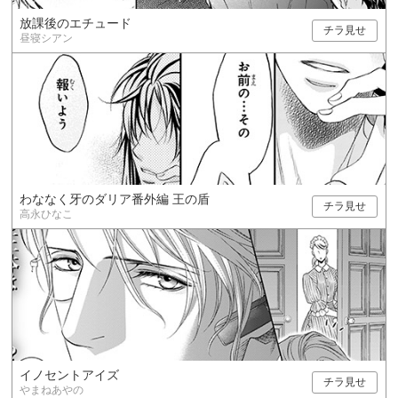
放課後のエチュード
チラ見せ
昼寝シアン
わななく牙のダリア番外編 王の盾
チラ見せ
高永ひなこ
イノセントアイズ
チラ見せ
やまねあやの