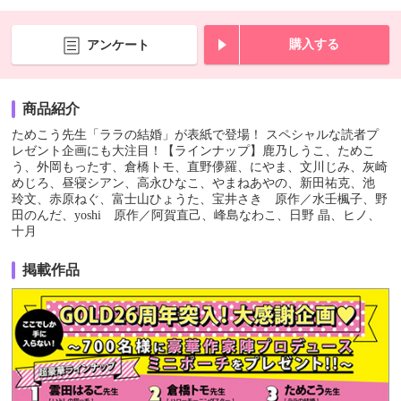
購入する
アンケート
商品紹介
ためこう先生「ララの結婚」が表紙で登場！ スペシャルな読者プ
レゼント企画にも大注目！【ラインナップ】鹿乃しうこ、ためこ
う、外岡もったす、倉橋トモ、直野儚羅、にやま、文川じみ、灰崎
めじろ、昼寝シアン、高永ひなこ、やまねあやの、新田祐克、池
玲文、赤原ねぐ、富士山ひょうた、宝井さき 原作／水壬楓子、野
田のんだ、yoshi 原作／阿賀直己、峰島なわこ、日野 晶、ヒノ、
十月
掲載作品