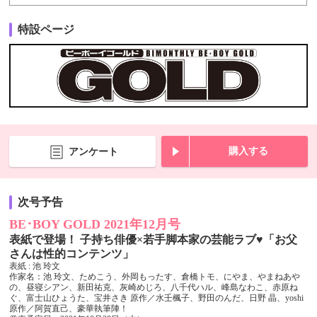
特設ページ
購入する
アンケート
次号予告
BE･BOY GOLD 2021年12月号
表紙で登場！ 子持ち俳優×若手脚本家の芸能ラブ♥「お父
さんは性的コンテンツ」
表紙 : 池 玲文
作家名：池 玲文、ためこう、外岡もったす、倉橋トモ、にやま、やまねあや
の、昼寝シアン、新田祐克、灰崎めじろ、八千代ハル、峰島なわこ、赤原ね
ぐ、富士山ひょうた、宝井さき 原作／水壬楓子、野田のんだ、日野 晶、yoshi
原作／阿賀直己、豪華執筆陣！