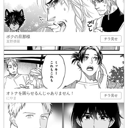
ボクの旦那様
チラ見せ
直野儚羅
オトナを困らせるんじゃありません！
チラ見せ
にやま