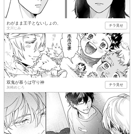
わがまま王子とないしょの、
チラ見せ
文川じみ
双鬼が慕うは守り神
チラ見せ
灰崎めじろ