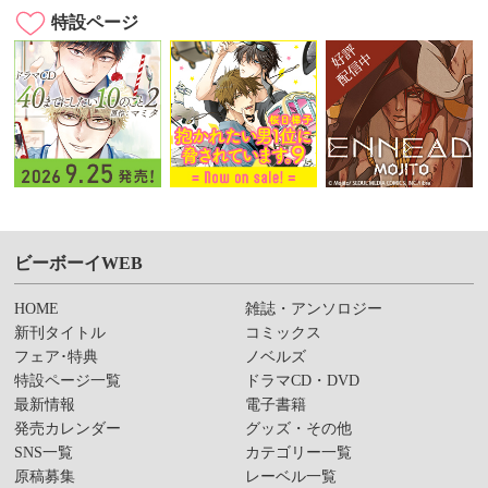
特設ページ
ビーボーイWEB
HOME
雑誌・アンソロジー
新刊タイトル
コミックス
フェア･特典
ノベルズ
特設ページ一覧
ドラマCD・DVD
最新情報
電子書籍
発売カレンダー
グッズ・その他
SNS一覧
カテゴリー一覧
原稿募集
レーベル一覧