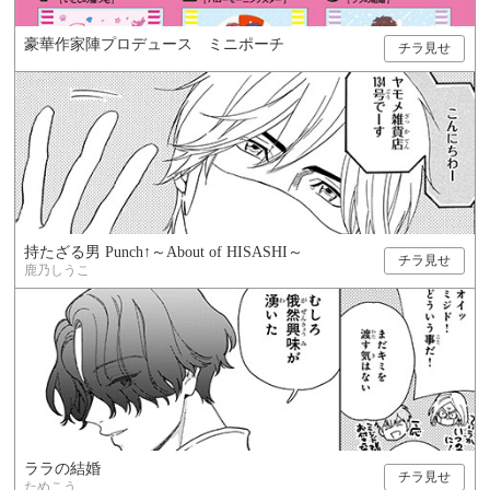
豪華作家陣プロデュース ミニポーチ
チラ見せ
持たざる男 Punch↑～About of HISASHI～
チラ見せ
鹿乃しうこ
ララの結婚
チラ見せ
ためこう