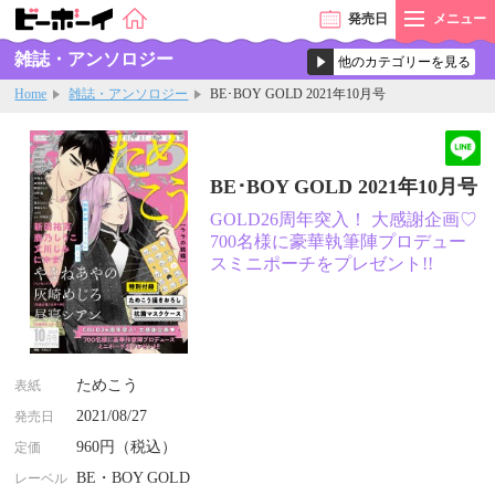
発売
日
メニュー
雑誌・アンソロジー
Home
雑誌・アンソロジー
BE･BOY GOLD 2021年10月号
BE･BOY GOLD 2021年10月号
GOLD26周年突入！ 大感謝企画♡
700名様に豪華執筆陣プロデュー
スミニポーチをプレゼント!!
ためこう
表紙
2021/08/27
発売日
960円（税込）
定価
BE・BOY GOLD
レーベル