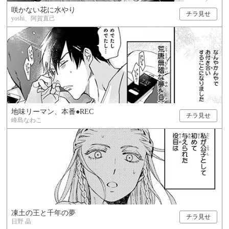
咲かない花に水やり
チラ見せ
yoshi、阿賀直己
地味リーマン、本番●REC
チラ見せ
峰島なわこ
凍土の王と千年の夢
チラ見せ
日野 晶