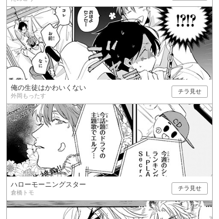
俺の生徒はかわいくない
チラ見せ
外岡もったす
ハローモーニングスター
チラ見せ
倉橋トモ