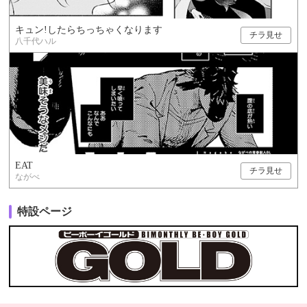
キュン!したらちっちゃくなります
チラ見せ
八千代ハル
EAT
チラ見せ
ながべ
特設ページ