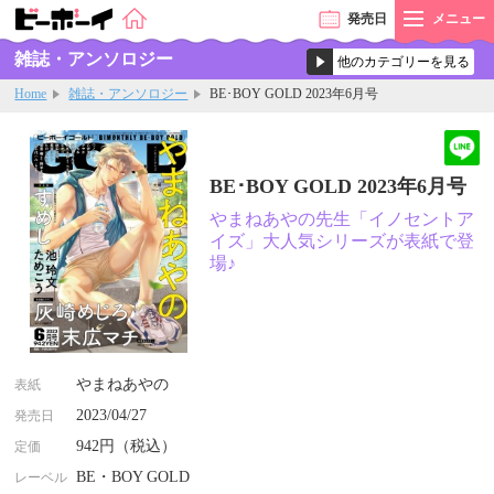
発売
日
メニュー
雑誌・アンソロジー
Home
雑誌・アンソロジー
BE･BOY GOLD 2023年6月号
BE･BOY GOLD 2023年6月号
やまねあやの先生「イノセントア
イズ」大人気シリーズが表紙で登
場♪
やまねあやの
表紙
2023/04/27
発売日
942円（税込）
定価
BE・BOY GOLD
レーベル