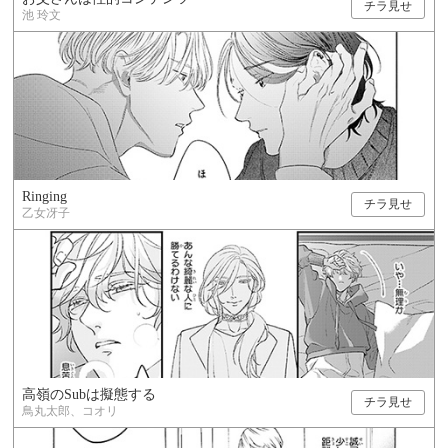
チラ見せ
池 玲文
Ringing
チラ見せ
乙女冴子
高嶺のSubは擬態する
チラ見せ
鳥丸太郎、コオリ