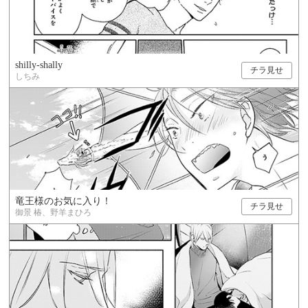
shilly-shally
チラ見せ
しちみ
竜王様のお気に入り！
チラ見せ
御景 椿、野羊まひろ