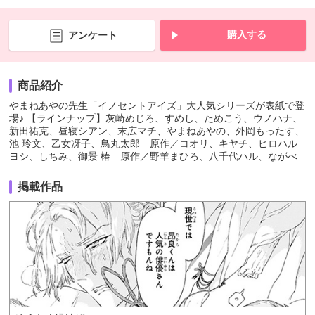
購入する
アンケート
商品紹介
やまねあやの先生「イノセントアイズ」大人気シリーズが表紙で登
場♪ 【ラインナップ】灰崎めじろ、すめし、ためこう、ウノハナ、
新田祐克、昼寝シアン、末広マチ、やまねあやの、外岡もったす、
池 玲文、乙女冴子、鳥丸太郎 原作／コオリ、キヤチ、ヒロハル
ヨシ、しちみ、御景 椿 原作／野羊まひろ、八千代ハル、ながべ
掲載作品