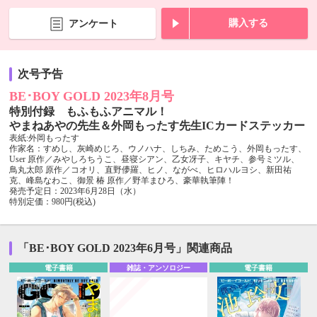
購入する
アンケート
次号予告
BE･BOY GOLD 2023年8月号
特別付録 もふもふアニマル！
やまねあやの先生＆外岡もったす先生ICカードステッカー
表紙:外岡もったす
作家名：すめし、灰崎めじろ、ウノハナ、しちみ、ためこう、外岡もったす、
User 原作／みやしろちうこ、昼寝シアン、乙女冴子、キヤチ、参号ミツル、
鳥丸太郎 原作／コオリ、直野儚羅、ヒノ、ながべ、ヒロハルヨシ、新田祐
克、峰島なわこ、御景 椿 原作／野羊まひろ、豪華執筆陣！
発売予定日：2023年6月28日（水）
特別定価：980円(税込)
「BE･BOY GOLD 2023年6月号」関連商品
電子書籍
雑誌・アンソロジー
電子書籍