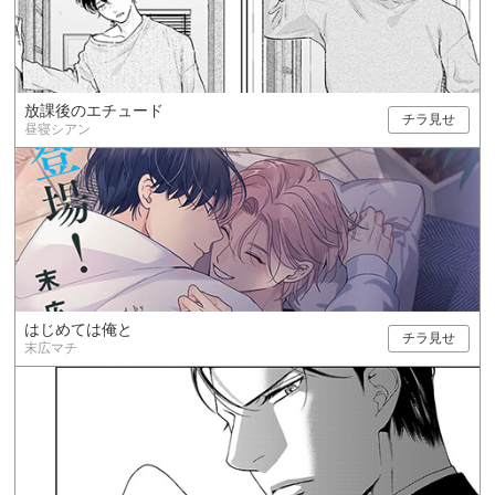
放課後のエチュード
チラ見せ
昼寝シアン
はじめては俺と
チラ見せ
末広マチ