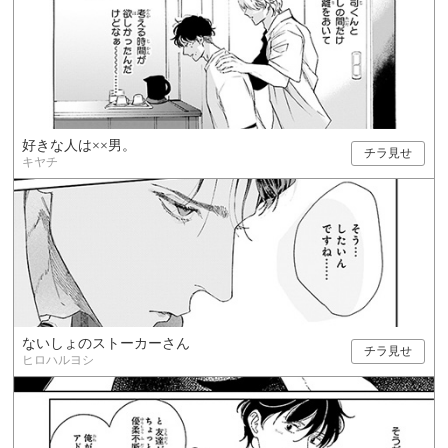
好きな人は××男。
チラ見せ
キヤチ
ないしょのストーカーさん
チラ見せ
ヒロハルヨシ