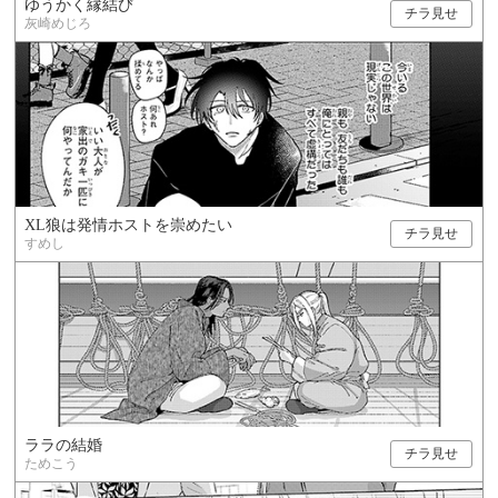
ゆうかく縁結び
チラ見せ
灰崎めじろ
XL狼は発情ホストを崇めたい
チラ見せ
すめし
ララの結婚
チラ見せ
ためこう