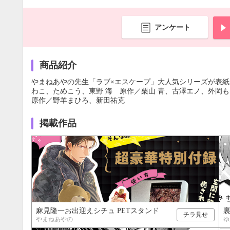
アンケート
商品紹介
やまねあやの先生「ラブ×エスケープ」大人気シリーズが表紙
わこ、ためこう、東野 海 原作／栗山 青、古澤エノ、外岡
原作／野羊まひろ、新田祐克
掲載作品
麻見隆一お出迎えシチュ PETスタンド
チラ見せ
やまねあやの
ゆ