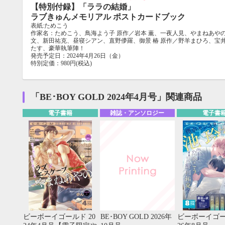
【特別付録】「ララの結婚」
ラブきゅんメモリアル ポストカードブック
表紙:ためこう
作家名：ためこう、鳥海よう子 原作／岩本 薫、一夜人見、やまねあやの、
文、新田祐克、昼寝シアン、直野儚羅、御景 椿 原作／野羊まひろ、宝井
たす、豪華執筆陣！
発売予定日：2024年4月26日（金）
特別定価：980円(税込)
「BE･BOY GOLD 2024年4月号」関連商品
電子書籍
雑誌・アンソロジー
電子書
ビーボーイゴールド 20
BE･BOY GOLD 2026年
ビーボーイゴー