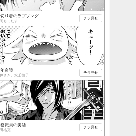
21
22
23
24
28
29
30
31
裏切り者のラブソング
チラ見せ
岡もったす
千年奇譚
チラ見せ
井さき、水壬楓子
税務職員の美酒
チラ見せ
田祐克