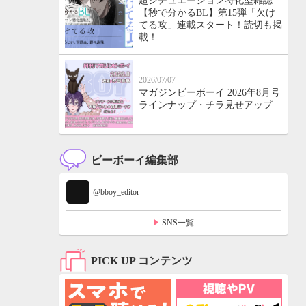
超シチュエーション特化型雑誌
【秒で分かるBL】第15弾「欠け
てる攻」連載スタート！読切も掲
載！
2026/07/07
マガジンビーボーイ 2026年8月号
ラインナップ・チラ見せアップ
ビーボーイ編集部
@bboy_editor
SNS一覧
PICK UP コンテンツ