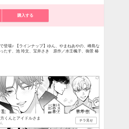
購入する
で登場♪ 【ラインナップ】ゆん、やまねあやの、峰島な
もったす、池 玲文、宝井さき 原作／水壬楓子、御景 椿
裏方くんとアイドルさま
チラ見せ
ん