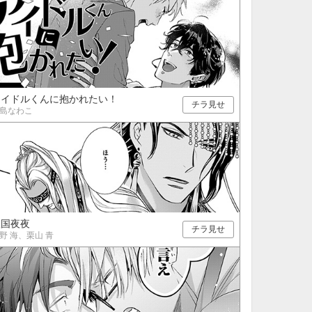
アイドルくんに抱かれたい！
チラ見せ
島なわこ
秋国夜夜
チラ見せ
野 海、栗山 青
10月
WED
THU
FRI
SAT
1
2
3
7
8
9
10
14
15
16
17