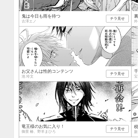
20
21
22
23
24
25
26
18
19
20
27
28
29
30
25
26
27
鬼は今日も雨を待つ
チラ見せ
古澤エノ
外
お父さんは性的コンテンツ
チラ見せ
池 玲文
宝
竜王様のお気に入り！
チラ見せ
御景 椿、野羊まひろ
新