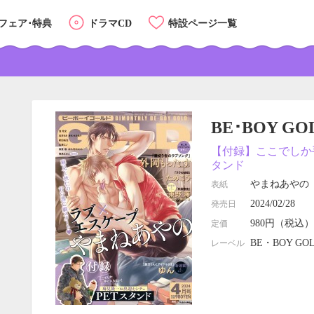
フェア･特典
ドラマCD
特設ページ一覧
BE･BOY GO
【付録】ここでしか手
タンド
やまねあやの
表紙
2024/02/28
発売日
980円（税込）
定価
BE・BOY GO
レーベル