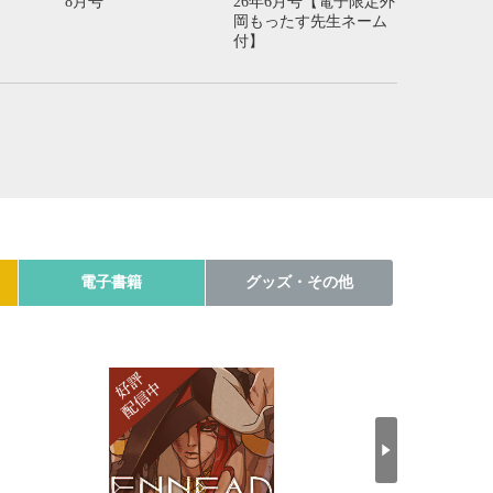
8月号
26年6月号【電子限定外
岡もったす先生ネーム
付】
電子書籍
グッズ・その他