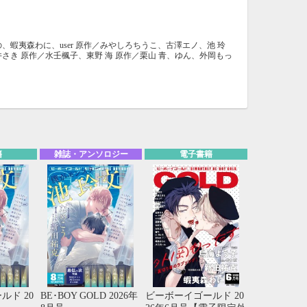
蝦夷森わに、user 原作／みやしろちうこ、古澤エノ、池 玲
さき 原作／水壬楓子、東野 海 原作／栗山 青、ゆん、外岡もっ
籍
雑誌・アンソロジー
電子書籍
ルド 20
BE･BOY GOLD 2026年
ビーボーイゴールド 20