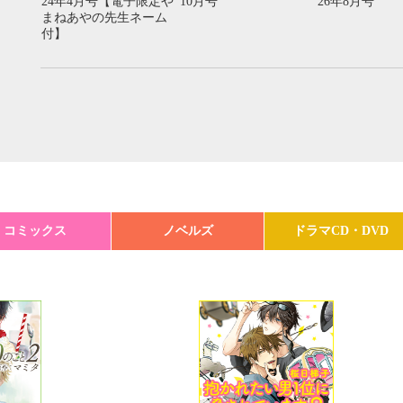
24年4月号【電子限定や
10月号
26年8月号
まねあやの先生ネーム
付】
コミックス
ノベルズ
ドラマCD・DVD