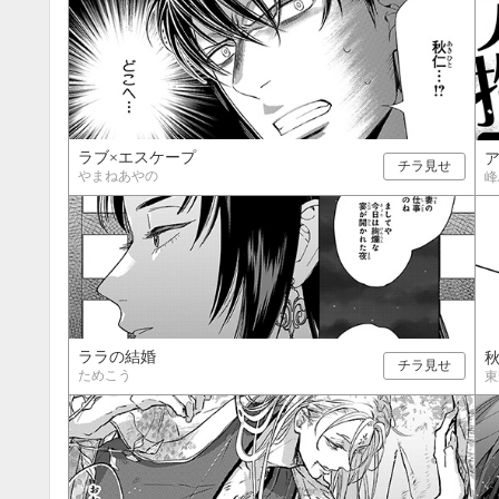
ラブ×エスケープ
チラ見せ
やまねあやの
峰
ララの結婚
チラ見せ
ためこう
東
9月
SUN
MON
TUE
WED
THU
FRI
SAT
SUN
MON
TUE
1
2
3
4
5
6
7
8
9
10
11
12
4
5
6
13
14
15
16
17
18
19
11
12
13