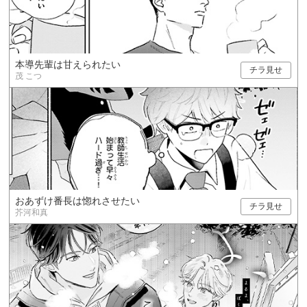
本導先輩は甘えられたい
チラ見せ
茂 こつ
おあずけ番長は惚れさせたい
チラ見せ
芥河和真