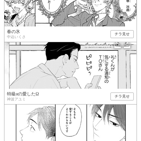
春の氷
チラ見せ
中込いくさ
特級αの愛したΩ
チラ見せ
神波アユミ