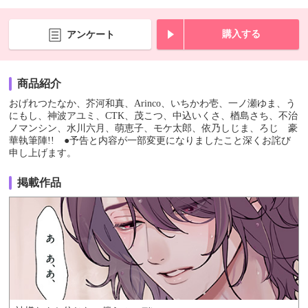
購入する
アンケート
商品紹介
おげれつたなか、芥河和真、Arinco、いちかわ壱、一ノ瀬ゆま、う
にもし、神波アユミ、CTK、茂こつ、中込いくさ、楢島さち、不治
ノマンシン、水川六月、萌恵子、モケ太郎、依乃しじま、ろじ 豪
華執筆陣!! ●予告と内容が一部変更になりましたこと深くお詫び
申し上げます。
掲載作品