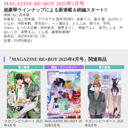
MAGAZINE BE×BOY 2025年5月号
超豪華ラインナップによる新連載＆続編スタート!!
表紙 :ねこ田米蔵
作家名：ねこ田米蔵、アラタアキ 原作/HERO、佐倉リコ、蓮川 愛、おげれつ
たなか、沖田有帆、芽沢めい、一ノ瀬ゆま、ととふみ、雨ウオ、羽毛、
Arinco、なつだ大正解、田中鈴木、猫野まりこ、神波アユミ、依乃しじま、中
込いくさ、灰野ネム、くら毛 豪華執筆陣!!
発売日：2025年4月7日（月）
定価：814円(税込)
「MAGAZINE BE×BOY 2025年4月号」関連商品
電子書籍
雑誌・アンソロジー
電子書籍
マガジンビーボーイ 2025
MAGAZINE BE×BOY 20
マガジンビーボーイ 2026
年4月号
26年9月号
年8月号