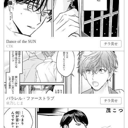
Dance of the SUN
チラ見せ
CTK
パラレル・ファーストラブ
チラ見せ
依乃しじま