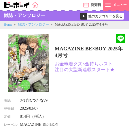
発売
日
メニュー
雑誌・アンソロジー
Home
雑誌・アンソロジー
MAGAZINE BE×BOY 2025年4月号
MAGAZINE BE×BOY 2025年
4月号
お金執着クズ×金持ちホスト
注目の大型新連載スタート★
おげれつたなか
表紙
2025/03/07
発売日
814円（税込）
定価
MAGAZINE BE×BOY
レーベル