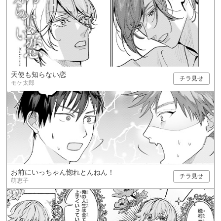
天使も知らない恋
チラ見せ
モケ太郎
お前にいっちゃん惚れとんねん！
チラ見せ
萌恵子