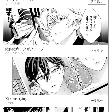
チラ見せ
いちかわ壱
絶体絶命エグゼクティブ
チラ見せ
不治ノマンシン
Kiss me crying
チラ見せ
Arinco