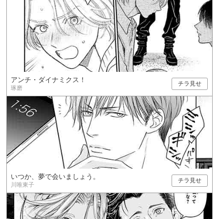
アンチ・ダイナミクス！
チラ見せ
琢磨
いつか、夢で会いましょう。
チラ見せ
川唯東子