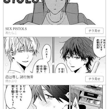
SEX PISTOLS
チラ見せ
寿たらこ
恋は尊し 諸行無常
チラ見せ
煙かぶり