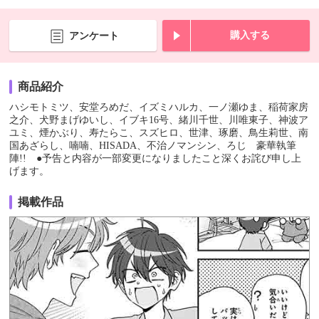
購入する
アンケート
商品紹介
ハシモトミツ、安堂ろめだ、イズミハルカ、一ノ瀬ゆま、稲荷家房
之介、犬野まげゆいし、イブキ16号、緒川千世、川唯東子、神波ア
ユミ、煙かぶり、寿たらこ、スズヒロ、世津、琢磨、鳥生莉世、南
国あざらし、喃喃、HISADA、不治ノマンシン、ろじ 豪華執筆
陣!! ●予告と内容が一部変更になりましたこと深くお詫び申し上
げます。
掲載作品