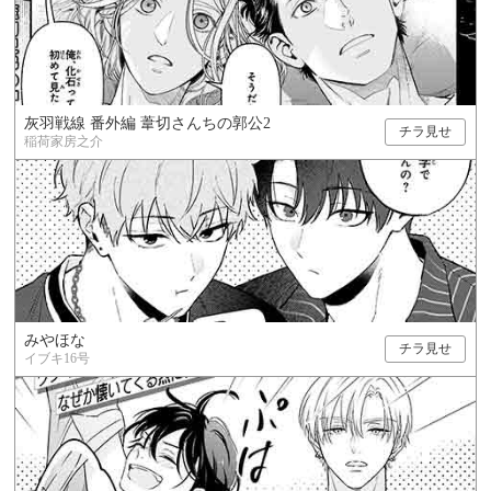
灰羽戦線 番外編 葦切さんちの郭公2
チラ見せ
稲荷家房之介
みやほな
チラ見せ
イブキ16号