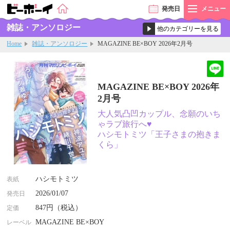
発売
日
メニュー
雑誌・アンソロジー
Home
雑誌・アンソロジー
MAGAZINE BE×BOY 2026年2月号
MAGAZINE BE×BOY 2026年
2月号
大人気凸凹カップル、念願のいち
ゃラブ旅行へ♥
ハシモトミツ「王子さまの抱きま
くら」
ハシモトミツ
表紙
2026/01/07
発売日
847円（税込）
定価
MAGAZINE BE×BOY
レーベル