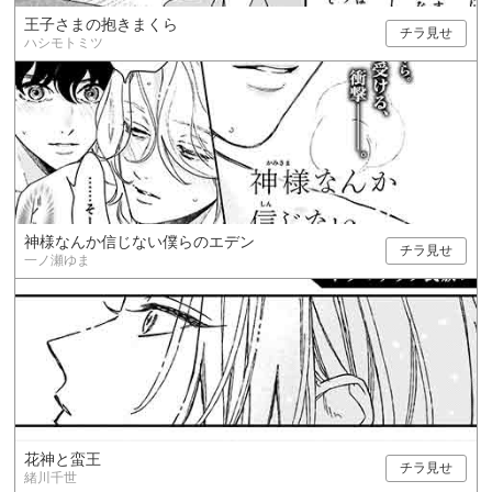
王子さまの抱きまくら
チラ見せ
ハシモトミツ
神様なんか信じない僕らのエデン
チラ見せ
一ノ瀬ゆま
花神と蛮王
チラ見せ
緒川千世