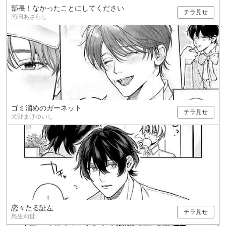
部長！なかったことにしてください
チラ見せ
南国あざらし
ゴミ溜めのガーネット
チラ見せ
犬野まげゆいし
恋々たる証左
チラ見せ
鳥生莉世