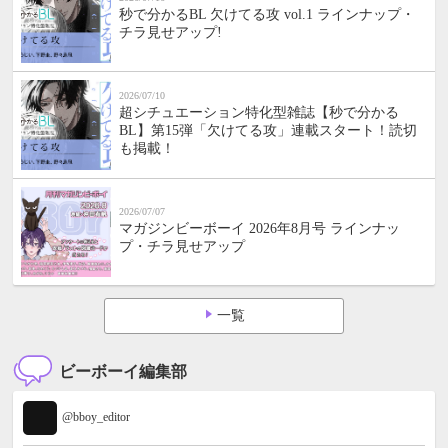
秒で分かるBL 欠けてる攻 vol.1 ラインナップ・
チラ見せアップ!
2026/07/10
超シチュエーション特化型雑誌【秒で分かる
BL】第15弾「欠けてる攻」連載スタート！読切
も掲載！
2026/07/07
マガジンビーボーイ 2026年8月号 ラインナッ
プ・チラ見せアップ
一覧
ビーボーイ編集部
@bboy_editor