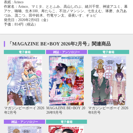
表紙 : Arinco
作家名：Arinco、マミタ、ととふみ、高山しのぶ、緒川千世、神波アユミ、幕
アケ、喃喃、生木100、寿たらこ、不治ノマンシン、七生えむ、琢磨、永乃あ
づみ、茂こつ、田中鈴木、竹竜サン太、昼夜いす、ギョビ
発売日：2026年2月6日（金）
予価：814円（税込）
「MAGAZINE BE×BOY 2026年2月号」関連商品
電子書籍
雑誌・アンソロジー
電子書籍
マガジンビーボーイ 2026
MAGAZINE BE×BOY 20
マガジンビーボーイ 2026
年2月号
26年9月号
年8月号
雑誌・アンソロジー
電子書籍