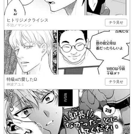
ヒトリジメクライシス
チラ見せ
不治ノマンシン
特級αの愛したΩ
チラ見せ
神波アユミ