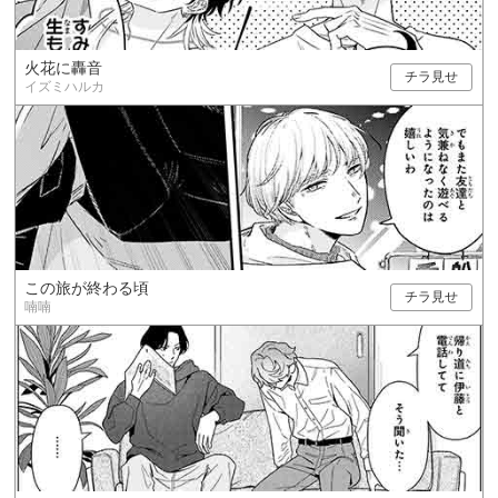
火花に轟音
チラ見せ
イズミハルカ
この旅が終わる頃
チラ見せ
喃喃