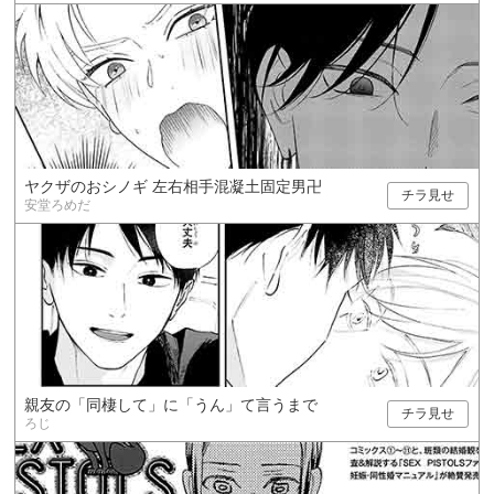
ヤクザのおシノギ 左右相手混凝土固定男卍
チラ見せ
安堂ろめだ
親友の「同棲して」に「うん」て言うまで
チラ見せ
ろじ