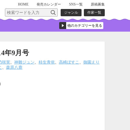
HOME
発売
カレンダー
SNS一覧
原稿募集
ジャンル
作家一覧
014年9月号
乃咲実
、
神雛ジュン
、
桂生青依
、
高崎ぼすこ
、
御園えり
こ
、
森原八鹿
込）