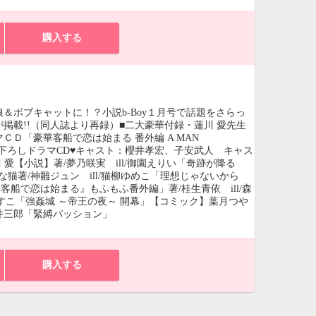
購入する
＆ボブキャットに！？小説b-Boy１月号で話題をさらっ
掲載!!（同人誌より再録）■二大豪華付録・蓮川 愛先生
Ｄ「豪華客船で恋は始まる 番外編 A MAN
り下ろしドラマCD♥キャスト：櫻井孝宏、子安武人 キャス
愛【小説】著/夢乃咲実 ill/御園えりい「奇跡が降る
な猫著/神雛ジュン ill/猫柳ゆめこ「理想じゃないから
華客船で恋は始まる』もふもふ番外編」著/桂生青依 ill/森
崎ぼすこ「強姦城 ～帝王の夜～ 開幕」【コミック】葉月つや
井三郎「緊縛パッション」
購入する