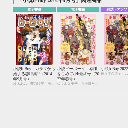
「小説b-Boy 2014年9月号」関連商品
電子書籍
電子書籍
雑誌・アンソ
小説b-Boy カラダから
小説ビーボーイ 感謝
小説b-Boy 20
始まる恋特集!!（2014
をこめて小b最終号（20
年9月号）
22年春号）
鈴木あみ、夢乃咲実、神雛ジュン、桂生青依、高崎ぼすこ、御園えりい、猫柳ゆめこ、森原八鹿
佐々木久美子、八十庭たづ、水壬楓子、しおべり由生、北ミチノ、二駒レイム、秋山みち花、彩寧一叶、飯田実樹、榎田尤利、かわい恋、櫛野ゆい、幸崎ぱれす、木原音瀬、鈴木あみ、遠野春日、温井ちょも、松梶もとや、夜光 花、夢乃咲実、風祭おまる、月輝
9月
SUN
MON
TUE
WED
THU
FRI
SAT
SUN
MON
TUE
1
2
3
4
5
6
7
8
9
10
11
12
4
5
6
13
14
15
16
17
18
19
11
12
13