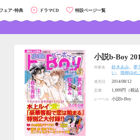
フェア･特典
ドラマCD
特設ページ一覧
小説b-Boy 2
鈴木あみ
、
夢
作家名
い
、
猫柳ゆめ
2014/08/12
発売日
1,009円（税
定価
小説b-Boy
レーベル