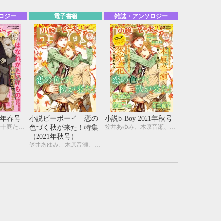
ロジー
電子書籍
雑誌・アンソロジー
22年春号
小説ビーボーイ 恋の
小説b-Boy 2021年秋号
佐々木久美子、八十庭たづ、水壬楓子、しおべり由生、北ミチノ、二駒レイム、秋山みち花、彩寧一叶、飯田実樹、榎田尤利、かわい恋、櫛野ゆい、幸崎ぱれす、木原音瀬、鈴木あみ、遠野春日、温井ちょも、松梶もとや、夜光 花、夢乃咲実、風祭おまる、月輝
笠井あゆみ、木原音瀬、小野浜こわし、夜光 花、彩寧一叶、古藤嗣己、鈴木あみ、みずかねりょう、幸崎ぱれす、Ciel、水壬楓子、しおべり由生、風祭おまる、剣 解
色づく秋が来た！特集
（2021年秋号）
笠井あゆみ、木原音瀬、小野浜こわし、夜光 花、彩寧一叶、古藤嗣己、鈴木あみ、みずかねりょう、幸崎ぱれす、Ciel、水壬楓子、しおべり由生、風祭おまる、剣 解
10月
WED
THU
FRI
SAT
1
2
3
7
8
9
10
14
15
16
17