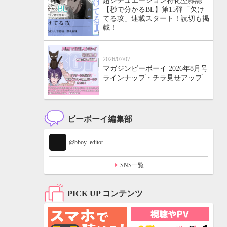
超シチュエーション特化型雑誌
【秒で分かるBL】第15弾「欠け
てる攻」連載スタート！読切も掲
載！
2026/07/07
マガジンビーボーイ 2026年8月号
ラインナップ・チラ見せアップ
ビーボーイ編集部
@bboy_editor
SNS一覧
PICK UP コンテンツ