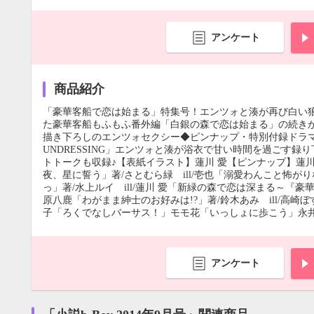
アンケート
商品紹介
「豪華客船で恋は始まる」特集号！エンツォと湊が再び白い狼
た豪華客船もふもふ番外編「白銀の森で恋は始まる」の続きが
描き下ろしのエンツォセクシー◆ピンナップ・特別付録ドラマＣ
UNDRESSING」エンツォと湊が浴衣で甘い時間を過ごす録
トトークも収録♪【表紙イラスト】蓮川 愛【ピンナップ】蓮川 
夜、星に誓う」著/さとむら緑 ill/壱也「溺愛わんこと怖がり
っ」著/水上ルイ ill/蓮川 愛「新緑の森で恋は深まる～『豪
原八鹿「わがまま紳士のお好みは!?」著/鈴木あみ ill/高
子「ろくでなしバーサス！」モモ花「いっしょに歩こう」永
アンケート