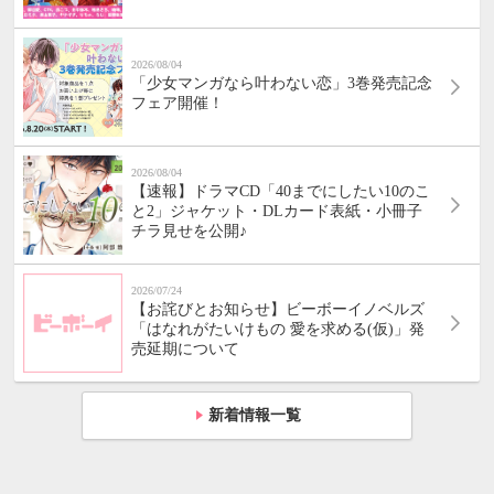
2026/08/04
「少女マンガなら叶わない恋」3巻発売記念
フェア開催！
2026/08/04
【速報】ドラマCD「40までにしたい10のこ
と2」ジャケット・DLカード表紙・小冊子
チラ見せを公開♪
2026/07/24
【お詫びとお知らせ】ビーボーイノベルズ
「はなれがたいけもの 愛を求める(仮)」発
売延期について
新着情報一覧