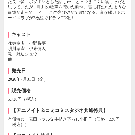
た長い髪、ボソボソとした話し声…とっつきにくい陰キャだと
思っていたが、唄川の歌声を聴いた瞬間、雷に打たれたような
衝撃が走って…!?――この恋はやがて歌になる。音が駆けるボ
ーイズラブが2枚組でドラマCD化！
キャスト
花巻奏多：小野将夢
唄川孝宏：伊東健人
滝：野辺シュウ
他
発売日
2026年7月31日（金）
販売価格
5,720円（税込）
【アニメイト＆コミコミスタジオ共通特典】
有償特典：宮田トヲル先生描き下ろし小冊子（価格：330円
（税込））