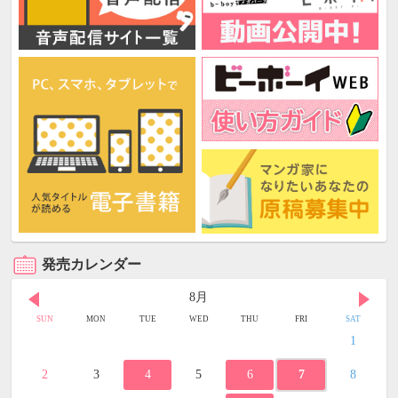
発売カレンダー
8月
SUN
MON
TUE
WED
THU
FRI
SAT
1
2
3
4
5
6
7
8