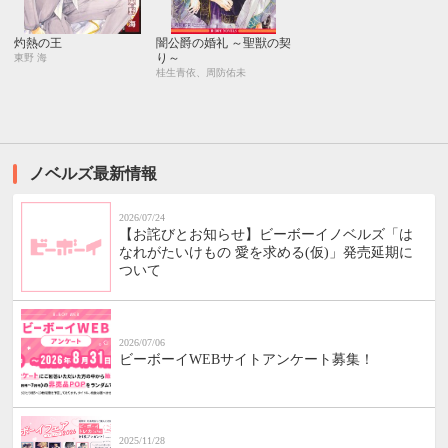
灼熱の王
闇公爵の婚礼 ～聖獣の契
り～
東野 海
桂生青依、周防佑未
ノベルズ最新情報
2026/07/24
【お詫びとお知らせ】ビーボーイノベルズ「は
なれがたいけもの 愛を求める(仮)」発売延期に
ついて
2026/07/06
ビーボーイWEBサイトアンケート募集！
2025/11/28