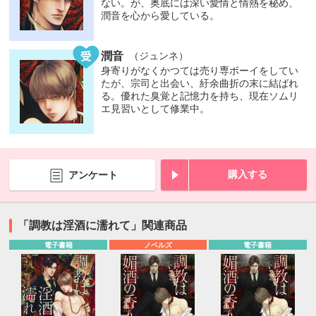
ない。が、奥底には深い愛情と情熱を秘め、
潤音を心から愛している。
潤音
（ジュンネ）
身寄りがなくかつては売り専ボーイをしてい
たが、宗司と出会い、紆余曲折の末に結ばれ
る。優れた臭覚と記憶力を持ち、現在ソムリ
エ見習いとして修業中。
購入する
アンケート
「調教は淫酒に濡れて」関連商品
電子書籍
ノベルズ
電子書籍