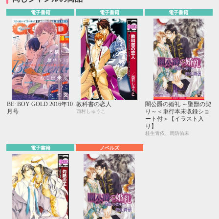
電子書籍
電子書籍
電子書籍
BE･BOY GOLD 2016年10
教科書の恋人
闇公爵の婚礼 ～聖獣の契
月号
り～＜単行本未収録ショ
西村しゅうこ
ート付＞【イラスト入
り】
桂生青依、周防佑未
電子書籍
ノベルズ