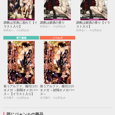
調教は淫酒に濡れて【イ
調教は媚酒の香り
調教は媚酒の香り【イラ
ラスト入り】
スト入り】
砂床あい、小山田あみ
砂床あい、小山田あみ
砂床あい、小山田あみ
電子書籍
ノベルズ
装うアルファ、種付けの
装うアルファ、種付けの
オメガ ～財閥オメガバー
オメガ ～財閥オメガバー
ス～【イラスト入り】
ス～
水壬楓子、小山田あみ
水壬楓子、小山田あみ
同じジャンルの商品