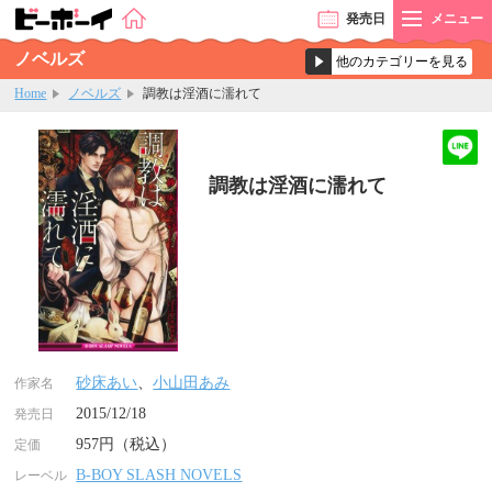
発売
日
メニュー
ノベルズ
Home
ノベルズ
調教は淫酒に濡れて
調教は淫酒に濡れて
砂床あい
、
小山田あみ
作家名
2015/12/18
発売日
957円（税込）
定価
B-BOY SLASH NOVELS
レーベル