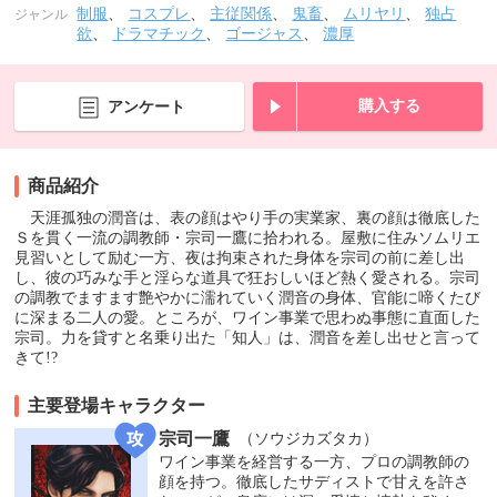
制服
、
コスプレ
、
主従関係
、
鬼畜
、
ムリヤリ
、
独占
ジャンル
欲
、
ドラマチック
、
ゴージャス
、
濃厚
購入する
アンケート
商品紹介
天涯孤独の潤音は、表の顔はやり手の実業家、裏の顔は徹底した
Ｓを貫く一流の調教師・宗司一鷹に拾われる。屋敷に住みソムリエ
見習いとして励む一方、夜は拘束された身体を宗司の前に差し出
し、彼の巧みな手と淫らな道具で狂おしいほど熱く愛される。宗司
の調教でますます艶やかに濡れていく潤音の身体、官能に啼くたび
に深まる二人の愛。ところが、ワイン事業で思わぬ事態に直面した
宗司。力を貸すと名乗り出た「知人」は、潤音を差し出せと言って
きて!?
主要登場キャラクター
宗司一鷹
（ソウジカズタカ）
ワイン事業を経営する一方、プロの調教師の
顔を持つ。徹底したサディストで甘えを許さ