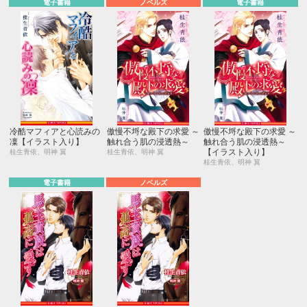
電子書籍
ノベルズ
電子書籍
冷酷マフィアと心読みの
傲慢不埒な殿下の求愛 ～
傲慢不埒な殿下の求愛 ～
凜【イラスト入り】
触れ合う肌の浸透熱～
触れ合う肌の浸透熱～
【イラスト入り】
桂生青依、明神 翼
桂生青依、明神 翼
桂生青依、明神 翼
電子書籍
ノベルズ