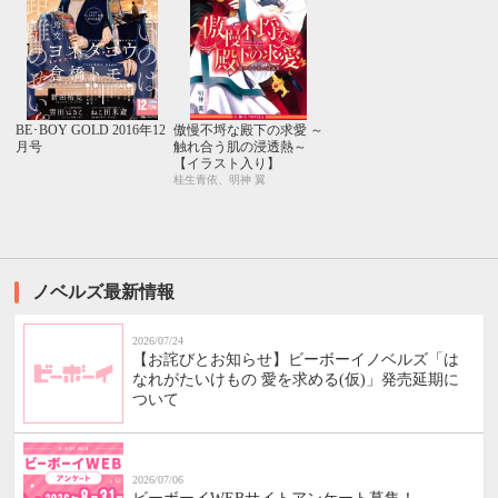
BE･BOY GOLD 2016年12
傲慢不埒な殿下の求愛 ～
月号
触れ合う肌の浸透熱～
【イラスト入り】
桂生青依、明神 翼
ノベルズ最新情報
2026/07/24
【お詫びとお知らせ】ビーボーイノベルズ「は
なれがたいけもの 愛を求める(仮)」発売延期に
ついて
2026/07/06