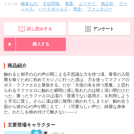
極道もの
、
主従関係
、
鬼畜
、
ムリヤリ
、
独占欲
、
ゴー
ジャンル
ジャス
、
ハードボイルド
、
歴史
、
ファンタジー
試し読みする
アンケート
購入する
商品紹介
触れると相手の心の声が聞こえる不思議な力を持つ凜。養母の入院
費を稼ぐために初めてカジノに行った凛は、力を使ってマフィアの
ボス・ラファエロと勝負する。だが「天使の名を持つ悪魔」と恐れ
られるラファエロに触れた瞬間に感じ取れたのは暗く深い闇だけだ
った。勝ったラファエロは凜の「普通でない器用さ」を利用しよう
と手元に置く。さらに凜は彼に無理に抱かれてしまうが、触れ合う
肌から彼の心の声が聞こえて…！（可愛らしい声だ。綺麗な身体
だ。わたしを締め付けて離さない――）
主要登場キャラクター
凛
（リン）