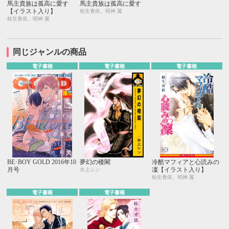
馬主貴族は孤高に愛す
馬主貴族は孤高に愛す
【イラスト入り】
桂生青依、明神 翼
桂生青依、明神 翼
同じジャンルの商品
電子書籍
電子書籍
電子書籍
BE･BOY GOLD 2016年10
夢幻の楼閣
冷酷マフィアと心読みの
月号
凜【イラスト入り】
水上シン
桂生青依、明神 翼
電子書籍
電子書籍