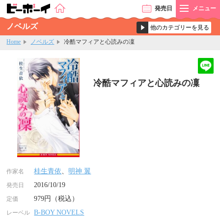
発売
日
メニュー
ノベルズ
Home
ノベルズ
冷酷マフィアと心読みの凜
冷酷マフィアと心読みの凜
桂生青依
、
明神 翼
作家名
2016/10/19
発売日
979円（税込）
定価
B-BOY NOVELS
レーベル