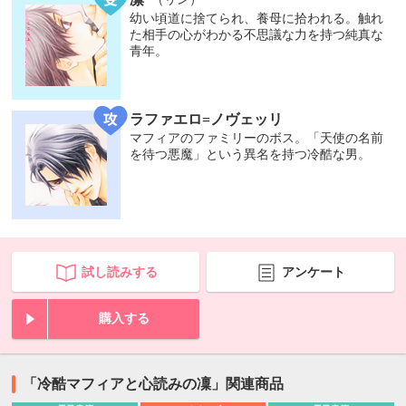
幼い頃道に捨てられ、養母に拾われる。触れ
た相手の心がわかる不思議な力を持つ純真な
青年。
ラファエロ=ノヴェッリ
マフィアのファミリーのボス。「天使の名前
を待つ悪魔」という異名を持つ冷酷な男。
試し読みする
アンケート
購入する
「冷酷マフィアと心読みの凜」関連商品