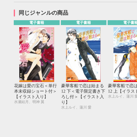
20
21
22
23
24
25
26
18
19
20
27
28
29
30
25
26
27
同じジャンルの商品
電子書籍
電子書籍
電子書
花嫁は愛の宝石＜単行
豪華客船で恋は始まる
豪華客船で恋
本未収録ショート付＞
12 下＜電子限定書き下
12 上【イラ
水上ルイ、蓮川 
【イラスト入り】
ろし付＞【イラスト入
水瀬結月、明神 翼
り】
水上ルイ、蓮川 愛