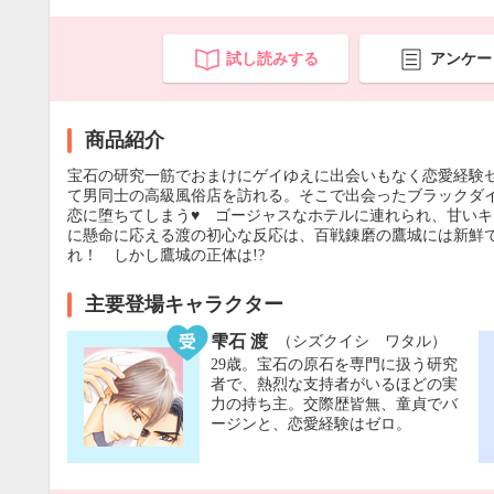
試し読みする
アンケー
商品紹介
宝石の研究一筋でおまけにゲイゆえに出会いもなく恋愛経験
て男同士の高級風俗店を訪れる。そこで出会ったブラックダ
恋に堕ちてしまう♥ ゴージャスなホテルに連れられ、甘い
に懸命に応える渡の初心な反応は、百戦錬磨の鷹城には新鮮
れ！ しかし鷹城の正体は!?
主要登場キャラクター
雫石 渡
（シズクイシ ワタル）
29歳。宝石の原石を専門に扱う研究
者で、熱烈な支持者がいるほどの実
力の持ち主。交際歴皆無、童貞でバ
ージンと、恋愛経験はゼロ。