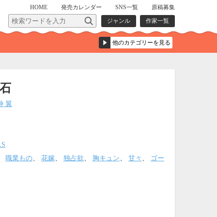
HOME
発売
カレンダー
SNS一覧
原稿募集
ジャンル
作家一覧
石
神 翼
LS
、
職業もの
、
花嫁
、
独占欲
、
胸キュン
、
甘々
、
ゴー