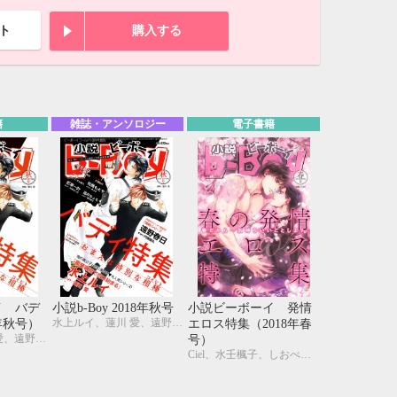
ト
購入する
籍
雑誌・アンソロジー
電子書籍
イ バデ
小説b-Boy 2018年秋号
小説ビーボーイ 発情
10月
水上ルイ、蓮川 愛、遠野春日、円陣闇丸、温井ちょも、藤村綾生、彩寧一叶、おおきいき、松梶もとや、ゆうき、つじ、いずみ椎乃、水壬楓子、しおべり由生、水瀬結月、鯨爺じん、秋久テオ
年秋号）
エロス特集（2018年春
水上ルイ、蓮川 愛、遠野春日、円陣闇丸、温井ちょも、藤村綾生、彩寧一叶、おおきいき、松梶もとや、ゆうき、つじ、いずみ椎乃、水壬楓子、しおべり由生、水瀬結月、鯨爺じん、秋久テオ
号）
WED
THU
FRI
SAT
1
2
3
Ciel、水壬楓子、しおべり由生、あさぎり夕、剣 解、青野ちなつ、南国ばなな、宇喜田紅、子清、駒城ミチヲ、はるの紗帆、ゆうき、林 マキ、水瀬結月、宮緒 葵、Gearous
7
8
9
10
14
15
16
17