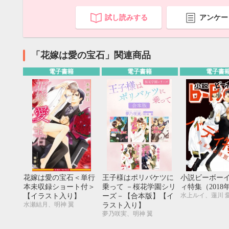
試し読みする
アンケー
「花嫁は愛の宝石」関連商品
電子書籍
電子書籍
電子書
花嫁は愛の宝石＜単行
王子様はポリバケツに
小説ビーボー
9月
本未収録ショート付＞
乗って －桜花学園シリ
ィ特集（2018
【イラスト入り】
ーズ－【合本版】【イ
SUN
MON
TUE
WED
THU
FRI
SAT
SUN
MON
TUE
1
2
3
4
5
水瀬結月、明神 翼
ラスト入り】
6
7
8
9
10
11
12
4
5
6
夢乃咲実、明神 翼
13
14
15
16
17
18
19
11
12
13