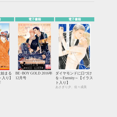
21
22
23
24
28
29
30
31
籍
電子書籍
電子書籍
は始まる
BE･BOY GOLD 2016年
ダイヤモンドに口づけ
スト入り】
12月号
を～Eternity～【イラス
愛
ト入り】
あさぎり夕、佐々成美