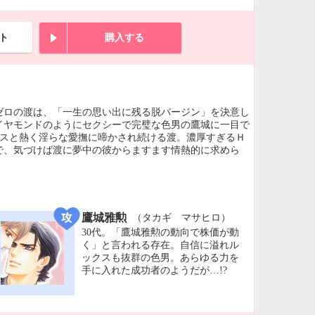
ト
購入する
ゼロの渡は、「一生の思い出に残る脱バージン」を決意し
イヤモンドのようにセクシーで完璧な色男の鷹城に一目で
キスと熱く淫らな愛撫に啼かされ続ける渡。濃厚すぎるＨ
で、気づけば渡に夢中の彼からますます情熱的に求めら
鷹城雅勲
（タカギ マサヒロ）
30代。「鷹城雅勲の動向で株価が動
く」と言われる存在。自信に溢れル
ックスも抜群の色男。あらゆる力を
手に入れた成功者のようだが…!?