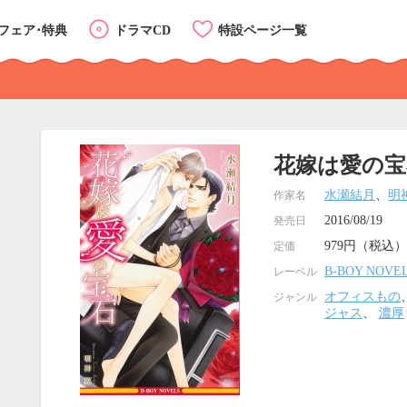
フェア･特典
ドラマCD
特設ページ一覧
花嫁は愛の宝
水瀬結月
、
明
作家名
2016/08/19
発売日
979円（税込）
定価
B-BOY NOVE
レーベル
オフィスもの
ジャンル
ジャス
、
濃厚